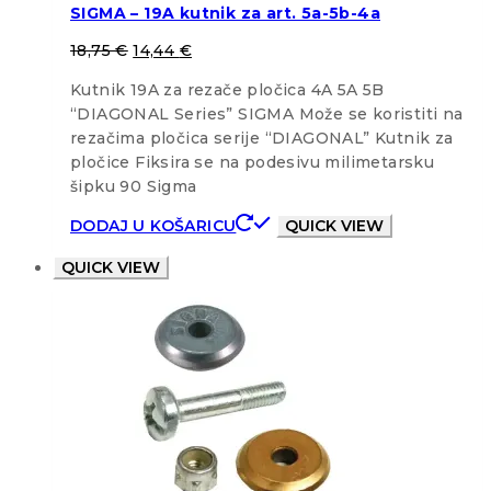
SIGMA – 19A kutnik za art. 5a-5b-4a
18,75
€
14,44
€
Kutnik 19A za rezače pločica 4A 5A 5B
“DIAGONAL Series” SIGMA Može se koristiti na
rezačima pločica serije “DIAGONAL” Kutnik za
pločice Fiksira se na podesivu milimetarsku
šipku 90 Sigma
DODAJ U KOŠARICU
QUICK VIEW
QUICK VIEW