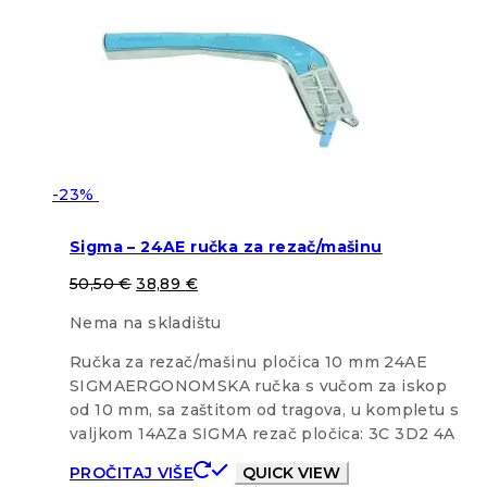
-23%
Sigma – 24AE ručka za rezač/mašinu
50,50
€
38,89
€
Nema na skladištu
Ručka za rezač/mašinu pločica 10 mm 24AE
SIGMAERGONOMSKA ručka s vučom za iskop
od 10 mm, sa zaštitom od tragova, u kompletu s
valjkom 14AZa SIGMA rezač pločica: 3C 3D2 4A
PROČITAJ VIŠE
QUICK VIEW