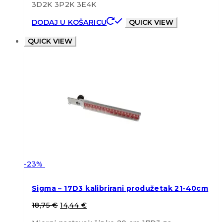
3D2K 3P2K 3E4K
DODAJ U KOŠARICU
QUICK VIEW
QUICK VIEW
-23%
Sigma – 17D3 kalibrirani produžetak 21-40cm
18,75
€
14,44
€