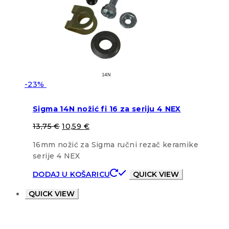
-23%
Sigma 14N nožić fi 16 za seriju 4 NEX
13,75
€
10,59
€
16mm nožić za Sigma ručni rezač keramike
serije 4 NEX
DODAJ U KOŠARICU
QUICK VIEW
QUICK VIEW