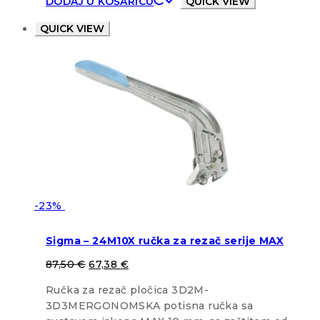
DODAJ U KOŠARICU
QUICK VIEW
QUICK VIEW
-23%
Sigma – 24M10X ručka za rezač serije MAX
87,50
€
67,38
€
Ručka za rezač pločica 3D2M-
3D3MERGONOMSKA potisna ručka sa