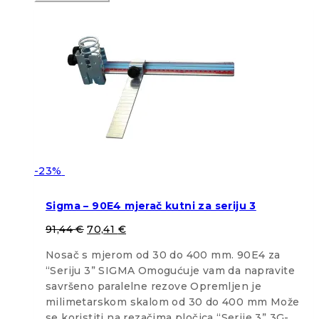
-23%
Sigma – 90E4 mjerač kutni za seriju 3
91,44
€
70,41
€
Nosač s mjerom od 30 do 400 mm. 90E4 za
“Seriju 3” SIGMA Omogućuje vam da napravite
savršeno paralelne rezove Opremljen je
milimetarskom skalom od 30 do 400 mm Može
se koristiti na rezačima pločica “Serije 3” 3G-