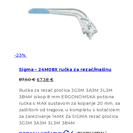
-23%
Sigma – 24M08X ručka za rezač/mašinu
87,50
€
67,38
€
Ručka za rezač pločica 3G3M 3A3M 3L3M
3B4M iskop 8 mm ERGONOMSKA potisna
ručka s MAX sustavom za kopanje 20 mm, sa
zaštitom od tragova, u kompletu s kotačićem
za zarezivanje 14MX Za SIGMA rezač pločica
3G3M 3A3M 3L3M 3B4M