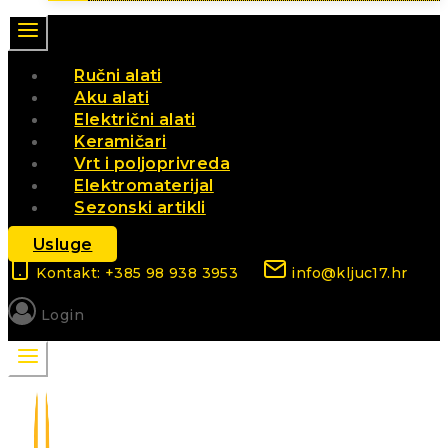
Ručni alati
Aku alati
Električni alati
Keramičari
Vrt i poljoprivreda
Elektromaterijal
Sezonski artikli
Usluge
Kontakt: +385 98 938 3953
info@kljuc17.hr
Login