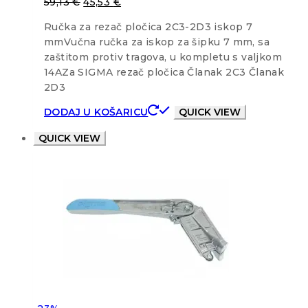
59,13
€
45,53
€
Ručka za rezač pločica 2C3-2D3 iskop 7
mmVučna ručka za iskop za šipku 7 mm, sa
zaštitom protiv tragova, u kompletu s valjkom
14AZa SIGMA rezač pločica Članak 2C3 Članak
2D3
DODAJ U KOŠARICU
QUICK VIEW
QUICK VIEW