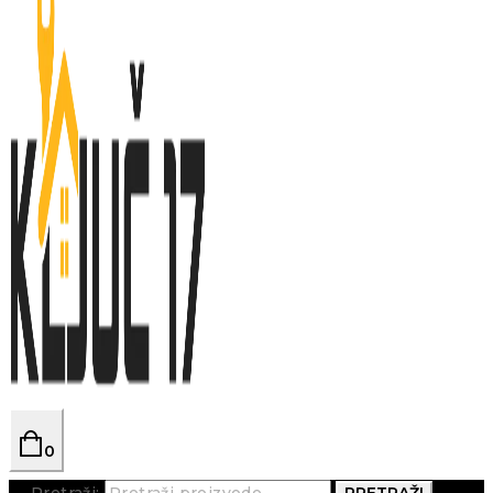
0
Pretraži:
PRETRAŽI