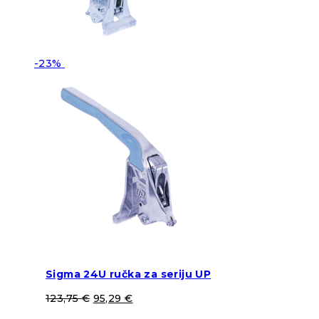
-23%
Sigma 24U ručka za seriju UP
123,75
€
95,29
€