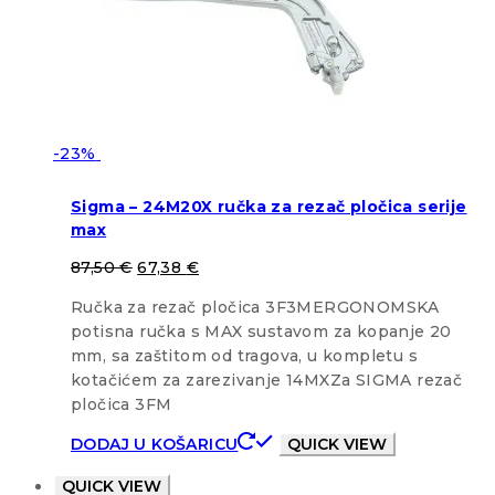
-23%
Sigma – 24M20X ručka za rezač pločica serije
max
87,50
€
67,38
€
Ručka za rezač pločica 3F3MERGONOMSKA
potisna ručka s MAX sustavom za kopanje 20
mm, sa zaštitom od tragova, u kompletu s
kotačićem za zarezivanje 14MXZa SIGMA rezač
pločica 3FM
DODAJ U KOŠARICU
QUICK VIEW
QUICK VIEW