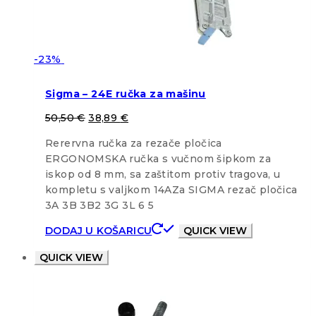
-23%
Sigma – 24E ručka za mašinu
50,50
€
38,89
€
Rerervna ručka za rezače pločica
ERGONOMSKA ručka s vučnom šipkom za
iskop od 8 mm, sa zaštitom protiv tragova, u
kompletu s valjkom 14AZa SIGMA rezač pločica
3A 3B 3B2 3G 3L 6 5
DODAJ U KOŠARICU
QUICK VIEW
QUICK VIEW