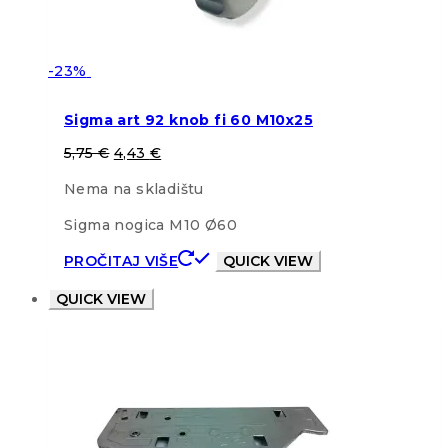
-23%
Sigma art 92 knob fi 60 M10x25
5,75
€
4,43
€
Nema na skladištu
Sigma nogica M10 Ø60
PROČITAJ VIŠE
QUICK VIEW
QUICK VIEW