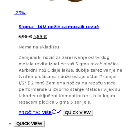
-23%
Sigma – 14M nožić za mozaik rezač
5,96
€
4,59
€
Nema na skladištu
Zamjenski nožić za zarezivanje od tvrdog
metala revitalizirat će vaš Sigma rezač pločica
Karbidni nožić daje lakše, dublje zarezivanje na
tvrđim pločicama i duže ostaje oštar Promjer
1/2″ (12 mm) Zamjena nožića na rezaču vraća
performanse u izvorno stanje Matica i vijak su
također uključeni Kompatibilan s bilo kojim
rezačem pločica Sigma 3 serije s…
PROČITAJ VIŠE
QUICK VIEW
QUICK VIEW