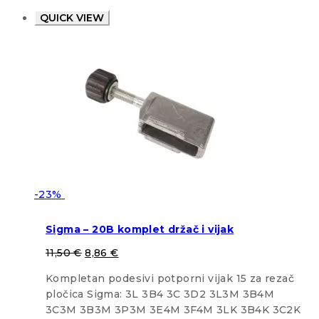
QUICK VIEW
-23%
Sigma – 20B komplet držač i vijak
11,50
€
8,86
€
Kompletan podesivi potporni vijak 15 za rezač
pločica Sigma: 3L 3B4 3C 3D2 3L3M 3B4M
3C3M 3B3M 3P3M 3E4M 3F4M 3LK 3B4K 3C2K