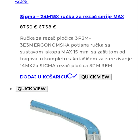
-23%
Sigma – 24M15X ručka za rezač serije MAX
87,50
€
67,38
€
Ručka za rezač pločica 3P3M-
3E3MERGONOMSKA potisna ručka sa
sustavom iskopa MAX 15 mm, sa zaštitom od
tragova, u kompletu s kotačićem za zarezivanje
14MXZa SIGMA rezač pločica 3PM 3EM
DODAJ U KOŠARICU
QUICK VIEW
QUICK VIEW