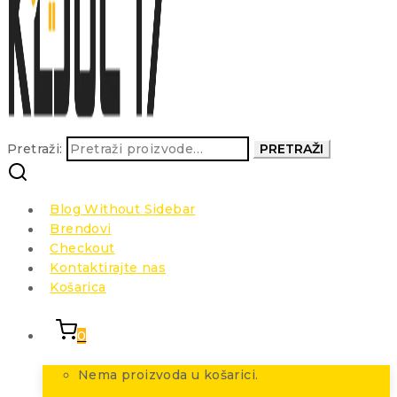
Pretraži:
PRETRAŽI
Blog Without Sidebar
Brendovi
Checkout
Kontaktirajte nas
Košarica
0
Nema proizvoda u košarici.