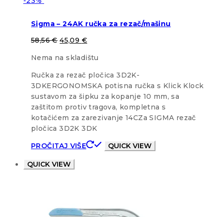
-23%
Sigma – 24AK ručka za rezač/mašinu
58,56
€
45,09
€
Nema na skladištu
Ručka za rezač pločica 3D2K-
3DKERGONOMSKA potisna ručka s Klick Klock
sustavom za šipku za kopanje 10 mm, sa
zaštitom protiv tragova, kompletna s
kotačićem za zarezivanje 14CZa SIGMA rezač
pločica 3D2K 3DK
PROČITAJ VIŠE
QUICK VIEW
QUICK VIEW