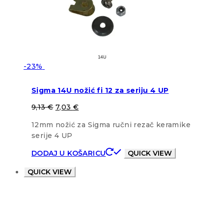
-23%
Sigma 14U nožić fi 12 za seriju 4 UP
9,13
€
7,03
€
12mm nožić za Sigma ručni rezač keramike
serije 4 UP
DODAJ U KOŠARICU
QUICK VIEW
QUICK VIEW