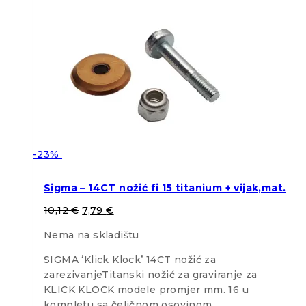
-23%
Sigma – 14CT nožić fi 15 titanium + vijak,mat.
10,12
€
7,79
€
Nema na skladištu
SIGMA ‘Klick Klock’ 14CT nožić za
zarezivanjeTitanski nožić za graviranje za
KLICK KLOCK modele promjer mm. 16 u
kompletu sa čeličnom osovinom.