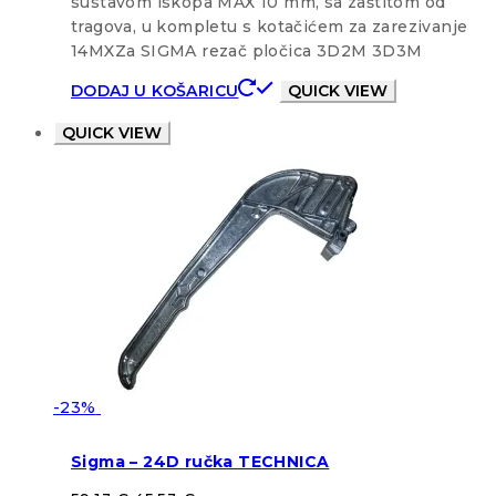
sustavom iskopa MAX 10 mm, sa zaštitom od
tragova, u kompletu s kotačićem za zarezivanje
14MXZa SIGMA rezač pločica 3D2M 3D3M
DODAJ U KOŠARICU
QUICK VIEW
QUICK VIEW
-23%
Sigma – 24D ručka TECHNICA