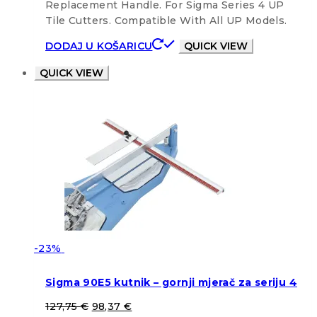
Replacement Handle. For Sigma Series 4 UP
Tile Cutters. Compatible With All UP Models.
DODAJ U KOŠARICU
QUICK VIEW
QUICK VIEW
-23%
Sigma 90E5 kutnik – gornji mjerač za seriju 4
127,75
€
98,37
€