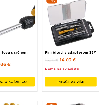
-15%
bitova s račnom
Fini bitovi s adapterom 32/1
14,03
€
16,50
€
,86
€
Nema na skladištu
AJ U KOŠARICU
PROČITAJ VIŠE