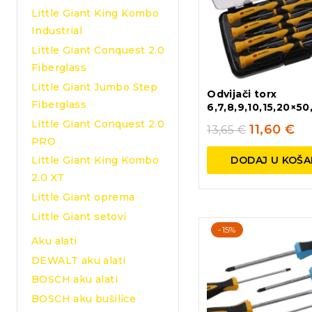
Little Giant King Kombo
Industrial
Little Giant Conquest 2.0
Fiberglass
Little Giant Jumbo Step
Odvijači torx
Fiberglass
6,7,8,9,10,15,20×50,
Little Giant Conquest 2.0
11,60
€
13,65
€
PRO
DODAJ U KOŠA
Little Giant King Kombo
2.0 XT
Little Giant oprema
Little Giant setovi
-15%
Aku alati
DEWALT aku alati
BOSCH aku alati
BOSCH aku bušilice