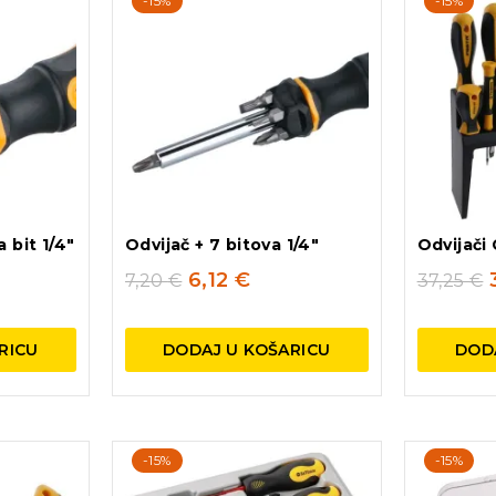
-15%
-15%
 bit 1/4″
Odvijač + 7 bitova 1/4″
Odvijači 
6,12
€
7,20
€
37,25
€
RICU
DODAJ U KOŠARICU
DOD
-15%
-15%