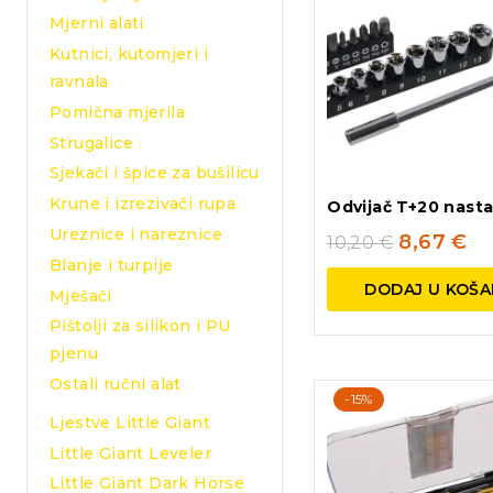
Mjerni alati
Kutnici, kutomjeri i
ravnala
Pomična mjerila
Strugalice
Sjekači i špice za bušilicu
Krune i izrezivači rupa
Odvijač T+20 nast
Ureznice i nareznice
8,67
€
10,20
€
Blanje i turpije
DODAJ U KOŠA
Mješači
Pištolji za silikon i PU
pjenu
Ostali ručni alat
-15%
Ljestve Little Giant
Little Giant Leveler
Little Giant Dark Horse