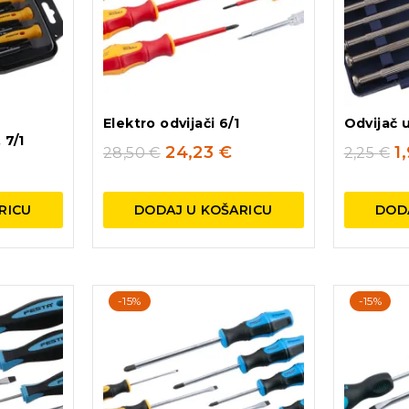
Elektro odvijači 6/1
Odvijač u
 7/1
24,23
€
1
28,50
€
2,25
€
RICU
DODAJ U KOŠARICU
DOD
-15%
-15%