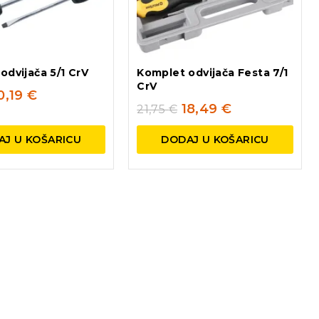
odvijača 5/1 CrV
Komplet odvijača Festa 7/1
CrV
0,19
€
18,49
€
21,75
€
AJ U KOŠARICU
DODAJ U KOŠARICU