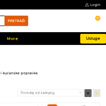
Login
0
PRETRAŽI
Usluge
More
s i kućanske popravke.