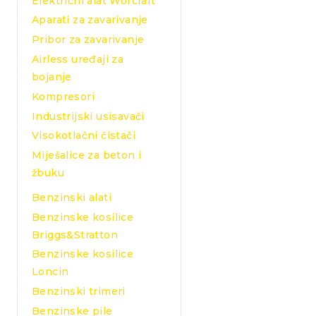
Električni alat Worcraft
Aparati za zavarivanje
Pribor za zavarivanje
Airless uređaji za
bojanje
Kompresori
Industrijski usisavači
Visokotlačni čistači
Miješalice za beton i
žbuku
Benzinski alati
Benzinske kosilice
Briggs&Stratton
Benzinske kosilice
Loncin
Benzinski trimeri
Benzinske pile