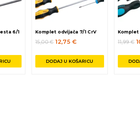
esta 6/1
Komplet odvijača 7/1 CrV
Komplet 
12,75
€
1
15,00
€
11,99
€
RICU
DODAJ U KOŠARICU
DOD