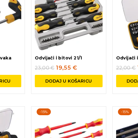
avaka
Odvijači i bitovi 21/1
Odvijači 
19,55
€
23,00
€
22,00
€
RICU
DODAJ U KOŠARICU
DOD
-15%
-15%