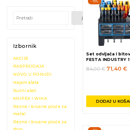
-15%
Izbornik
Set odvijača i bito
AKCIJE
FESTA INDUSTRY 1
RASPRODAJA
71,40
€
84,00
€
NOVO U PONUDI
Najam alata
Ručni alati
KNIPEX i WIHA
DODAJ U KOŠA
Rezne i brusne ploče za
metal
Rezne i brusne ploče za
drvo