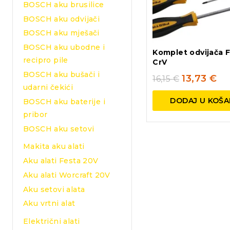
BOSCH aku brusilice
BOSCH aku odvijači
BOSCH aku mješači
BOSCH aku ubodne i
Komplet odvijača F
recipro pile
CrV
BOSCH aku bušači i
13,73
€
16,15
€
udarni čekići
DODAJ U KOŠA
BOSCH aku baterije i
pribor
BOSCH aku setovi
Makita aku alati
Aku alati Festa 20V
Aku alati Worcraft 20V
Aku setovi alata
Aku vrtni alat
Električni alati