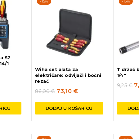
najnovijem
-15%
-15%
va S2
14/1
Wiha set alata za
T držač 
električare: odvijači i bočni
1/4″
rezač
7
9,25
€
73,10
€
86,00
€
RICU
DODAJ U KOŠARICU
DOD