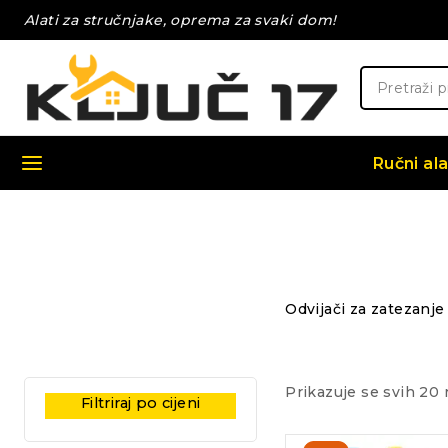
Skip
Alati za stručnjake, oprema za svaki dom!
to
content
Pretraži:
Ručni ala
Odvijači za zatezanje
Prikazuje se svih 20 
Filtriraj po cijeni