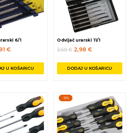
rarski 6/1
Odvijač urarski 11/1
,91
€
2,98
€
3,50
€
AJ U KOŠARICU
DODAJ U KOŠARICU
-15%