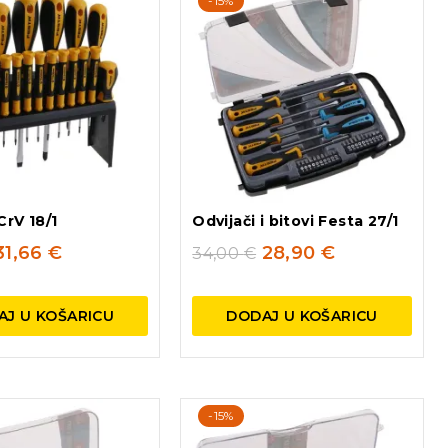
-15%
CrV 18/1
Odvijači i bitovi Festa 27/1
31,66
€
28,90
€
34,00
€
AJ U KOŠARICU
DODAJ U KOŠARICU
-15%