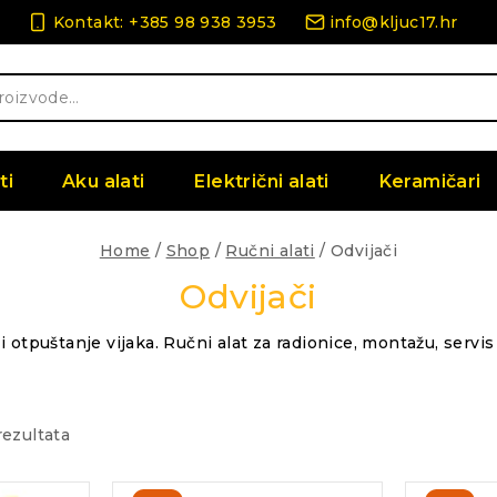
Kontakt: +385 98 938 3953
info@kljuc17.hr
ti
Aku alati
Električni alati
Keramičari
Home
/
Shop
/
Ručni alati
/
Odvijači
Odvijači
 i otpuštanje vijaka. Ručni alat za radionice, montažu, servi
Poredano
rezultata
po