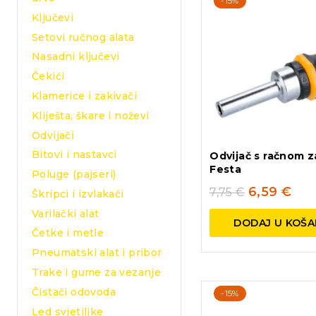
-15%
Ključevi
Setovi ručnog alata
Nasadni ključevi
Čekići
Klamerice i zakivači
Kliješta, škare i noževi
Odvijači
Bitovi i nastavci
Odvijač s račnom za
Festa
Poluge (pajseri)
6,59
€
7,75
€
Škripci i izvlakači
Varilački alat
DODAJ U KOŠA
Četke i metle
Pneumatski alat i pribor
Trake i gume za vezanje
Čistači odovoda
-15%
Led svjetiljke