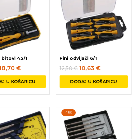
i bitovi 45/1
Fini odvijači 6/1
18,70
€
10,63
€
12,50
€
AJ U KOŠARICU
DODAJ U KOŠARICU
-15%