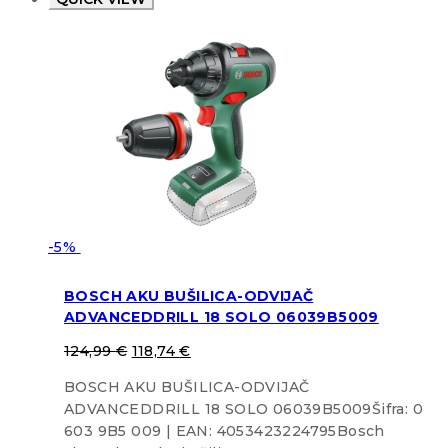
-5%
BOSCH AKU BUŠILICA-ODVIJAČ
ADVANCEDDRILL 18 SOLO 06039B5009
124,99
€
118,74
€
BOSCH AKU BUŠILICA-ODVIJAČ
ADVANCEDDRILL 18 SOLO 06039B5009Šifra: 0
603 9B5 009 | EAN: 4053423224795Bosch