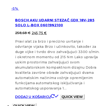
-5%
BOSCH AKU UDARNI STEZAČ GDX 18V-285
SOLO L-BOX 06019N2100
258,68
€
245,75
€
Pravi alat za brzo i precizno uvrtanje i
odvrtanje vijaka Brzo i učinkovito, također za
duge vijke i tvrdo drvo zahvaljujući 3300 o/min.
i okretnom momentu od 215 Nm Lako upravlja
uskim prostorima zahvaljujući svom
akumulatorskom kompaktnom dizajnu Dobra
kvaliteta završne obrade zahvaljujući dvama
automatskim načinima vožnje opremljenim
funkcijama automatskog isključivanja i
automatskog usporavanja 1…
DODAJ U KOŠARICU
QUICK VIEW
QUICK VIEW