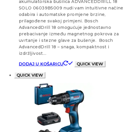
akumulatorska bušilica ADVANCEDDRILL 18
SOLO 06039B5009 nudi vam intuitivne načine
odabira i automatske promjene brzine,
prilagođene svakoj primjeni. Bosch
AdvancedDrill 18 omogućuje jednostavno
prebacivanje između magnetnog pokrova za
uvrtanje i stezne glave za bušenje. Bosch
AdvancedDrill 18 – snaga, kompaktnost i
izdržljivost…
DODAJ U KOŠARICU
QUICK VIEW
QUICK VIEW