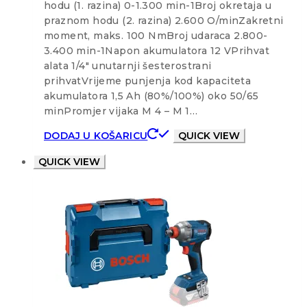
hodu (1. razina) 0-1.300 min-1Broj okretaja u
praznom hodu (2. razina) 2.600 O/minZakretni
moment, maks. 100 NmBroj udaraca 2.800-
3.400 min-1Napon akumulatora 12 VPrihvat
alata 1/4″ unutarnji šesterostrani
prihvatVrijeme punjenja kod kapaciteta
akumulatora 1,5 Ah (80%/100%) oko 50/65
minPromjer vijaka M 4 – M 1…
DODAJ U KOŠARICU
QUICK VIEW
QUICK VIEW