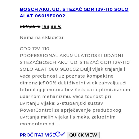
BOSCH AKU. UD. STEZAČ GDR 12V-110 SOLO
ALAT 06019E0002
209,35
€
198,88
€
Nema na skladištu
GDR 12V-110
PROFESSIONAL AKUMULATORSKI UDARNI
STEZAČBOSCH AKU. UD. STEZAČ GDR 12V-110
SOLO ALAT 06019E0002 Dulji vijek trajanja i
veća preciznost uz poznate kompaktne
dimenzije!100% dulji životni vijek zahvaljujući
tehnologiji motora bez četkica i optimiziranom
udarnom mehanizmu. Veća točnost pri
uvrtanju vijaka: 2-stupanjski sustav
PowerControl za sprječavanje predubokog
uvrtanja malih vijaka i s maks. zakretnim
momentom od…
PROČITAJ VIŠE
QUICK VIEW