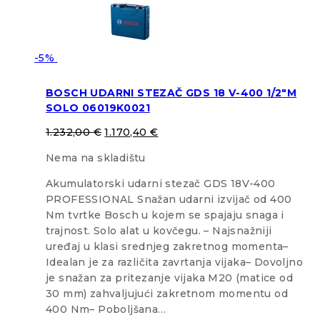
-5%
BOSCH UDARNI STEZAČ GDS 18 V-400 1/2″M
SOLO 06019K0021
1.232,00
€
1.170,40
€
Nema na skladištu
Akumulatorski udarni stezač GDS 18V-400
PROFESSIONAL Snažan udarni izvijač od 400
Nm tvrtke Bosch u kojem se spajaju snaga i
trajnost. Solo alat u kovčegu. – Najsnažniji
uređaj u klasi srednjeg zakretnog momenta–
Idealan je za različita zavrtanja vijaka– Dovoljno
je snažan za pritezanje vijaka M20 (matice od
30 mm) zahvaljujući zakretnom momentu od
400 Nm– Poboljšana…