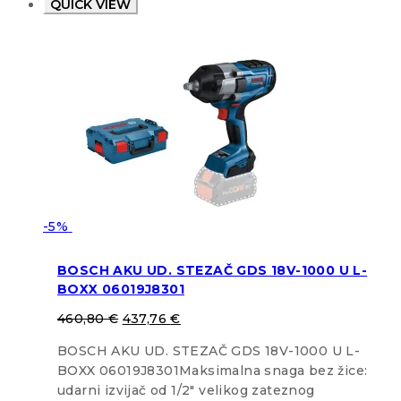
QUICK VIEW
-5%
BOSCH AKU UD. STEZAČ GDS 18V-1000 U L-
BOXX 06019J8301
460,80
€
437,76
€
BOSCH AKU UD. STEZAČ GDS 18V-1000 U L-
BOXX 06019J8301Maksimalna snaga bez žice:
udarni izvijač od 1/2″ velikog zateznog