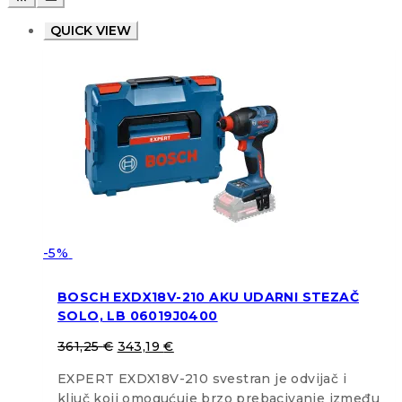
QUICK VIEW
-5%
BOSCH EXDX18V-210 AKU UDARNI STEZAČ
SOLO, LB 06019J0400
361,25
€
343,19
€
EXPERT EXDX18V-210 svestran je odvijač i
ključ koji omogućuje brzo prebacivanje između