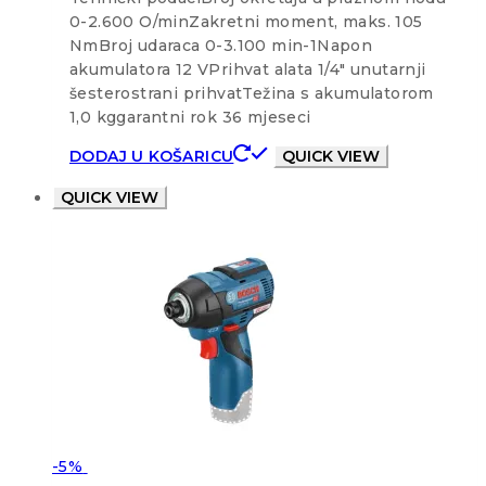
0-2.600 O/minZakretni moment, maks. 105
NmBroj udaraca 0-3.100 min-1Napon
akumulatora 12 VPrihvat alata 1/4″ unutarnji
šesterostrani prihvatTežina s akumulatorom
1,0 kggarantni rok 36 mjeseci
DODAJ U KOŠARICU
QUICK VIEW
QUICK VIEW
-5%