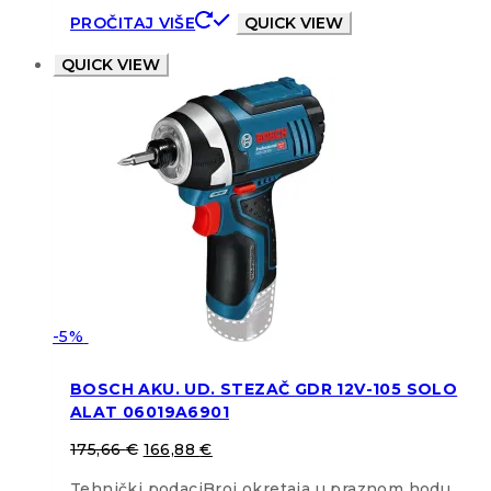
PROČITAJ VIŠE
QUICK VIEW
QUICK VIEW
-5%
BOSCH AKU. UD. STEZAČ GDR 12V-105 SOLO
ALAT 06019A6901
175,66
€
166,88
€
Tehnički podaciBroj okretaja u praznom hodu