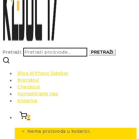
Pretraži:
PRETRAŽI
Blog Without Sidebar
Brendovi
Checkout
Kontaktirajte nas
Košarica
0
Nema proizvoda u košarici.