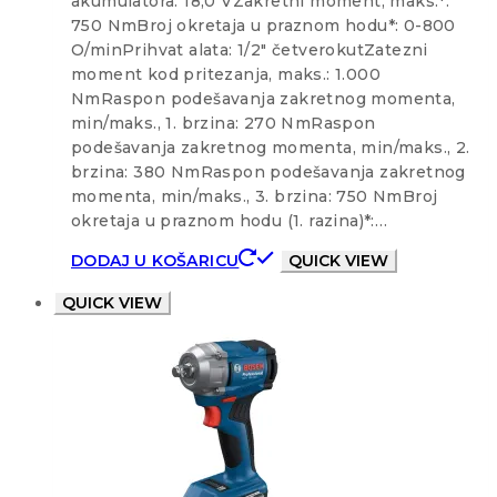
akumulatora: 18,0 VZakretni moment, maks.*:
750 NmBroj okretaja u praznom hodu*: 0-800
O/minPrihvat alata: 1/2″ četverokutZatezni
moment kod pritezanja, maks.: 1.000
NmRaspon podešavanja zakretnog momenta,
min/maks., 1. brzina: 270 NmRaspon
podešavanja zakretnog momenta, min/maks., 2.
brzina: 380 NmRaspon podešavanja zakretnog
momenta, min/maks., 3. brzina: 750 NmBroj
okretaja u praznom hodu (1. razina)*:…
DODAJ U KOŠARICU
QUICK VIEW
QUICK VIEW