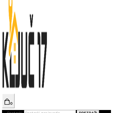
0
Pretraži:
PRETRAŽI