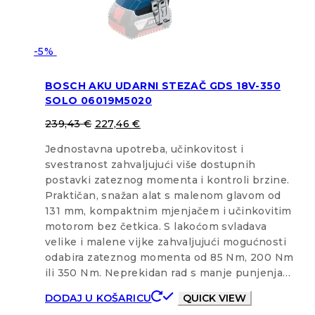
-5%
BOSCH AKU UDARNI STEZAČ GDS 18V-350
SOLO 06019M5020
239,43
€
227,46
€
Jednostavna upotreba, učinkovitost i
svestranost zahvaljujući više dostupnih
postavki zateznog momenta i kontroli brzine.
Praktičan, snažan alat s malenom glavom od
131 mm, kompaktnim mjenjačem i učinkovitim
motorom bez četkica. S lakoćom svladava
velike i malene vijke zahvaljujući mogućnosti
odabira zateznog momenta od 85 Nm, 200 Nm
ili 350 Nm. Neprekidan rad s manje punjenja…
DODAJ U KOŠARICU
QUICK VIEW