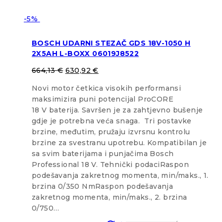
-5%
BOSCH UDARNI STEZAČ GDS 18V-1050 H
2X5AH L-BOXX 06019J8522
664,13
€
630,92
€
Novi motor četkica visokih performansi
maksimizira puni potencijal ProCORE
18 V baterija. Savršen je za zahtjevno bušenje
gdje je potrebna veća snaga. Tri postavke
brzine, međutim, pružaju izvrsnu kontrolu
brzine za svestranu upotrebu. Kompatibilan je
sa svim baterijama i punjačima Bosch
Professional 18 V. Tehnički podaciRaspon
podešavanja zakretnog momenta, min/maks., 1.
brzina 0/350 NmRaspon podešavanja
zakretnog momenta, min/maks., 2. brzina
0/750…