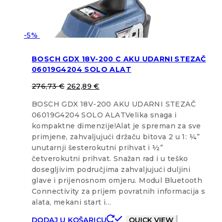
-5%
BOSCH GDX 18V-200 C AKU UDARNI STEZAČ
06019G4204 SOLO ALAT
276,73
€
262,89
€
BOSCH GDX 18V-200 AKU UDARNI STEZAČ
06019G4204 SOLO ALATVelika snaga i
kompaktne dimenzije!Alat je spreman za sve
primjene, zahvaljujući držaču bitova 2 u 1: ¼”
unutarnji šesterokutni prihvat i ½”
četverokutni prihvat. Snažan rad i u teško
dosegljivim područjima zahvaljujući duljini
glave i prijenosnom omjeru. Modul Bluetooth
Connectivity za prijem povratnih informacija s
alata, mekani start i…
DODAJ U KOŠARICU
QUICK VIEW