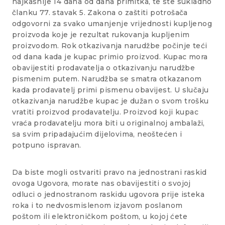
najkasnije 14 dana od dana primitka, te ste sukladno
članku 77. stavak 5. Zakona o zaštiti potrošača
odgovorni za svako umanjenje vrijednosti kupljenog
proizvoda koje je rezultat rukovanja kupljenim
proizvodom. Rok otkazivanja narudžbe počinje teći
od dana kada je kupac primio proizvod. Kupac mora
obavijestiti prodavatelja o otkazivanju narudžbe
pismenim putem. Narudžba se smatra otkazanom
kada prodavatelj primi pismenu obavijest. U slučaju
otkazivanja narudžbe kupac je dužan o svom trošku
vratiti proizvod prodavatelju. Proizvod koji kupac
vraća prodavatelju mora biti u originalnoj ambalaži,
sa svim pripadajućim dijelovima, neoštećen i
potpuno ispravan.
Da biste mogli ostvariti pravo na jednostrani raskid
ovoga Ugovora, morate nas obavijestiti o svojoj
odluci o jednostranom raskidu ugovora prije isteka
roka i to nedvosmislenom izjavom poslanom
poštom ili elektroničkom poštom, u kojoj ćete