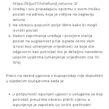
https://kljuc17.hr/refund_returns-2/
Uređaj i svu pripadajuću opremu o svom trošku
poslati na adresu koja je vidljiva na zaglavlju
računa
Na obrascu popuniti polje IBAN kako bi mogli
izvršiti povrat
Nakon zaprimanja uređaja i provjere stanja
poslat na suglasnost prije isplate ćemo Vam
iznosi koji umanjenje vrijednosti za koje ste
odgovorni kao potrošač što je detaljno navedeno
uopćim uvjetima (umanjenje vrijednosti cca 10-
15%)
Pravo na raskid ugovora o kupoprodaji nije dopušten
u sljedećim slučajevima kada je:
u potpunosti ispunjen ugovor o uslugama za koji
potrošač preuzima obvezu platiti cijenu, a
ispunjenje je započelo uz izričit prethodni