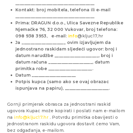
____________________________________
Kontakt: broj mobitela, telefona ili e-mail
____________________________________
Prima: DRAGUN d.o.o., Ulica Savezne Republike
Njemačke 76, 32 000 Vukovar, broj telefona:
098 938 3953, e-mail:
info
@kljuc17,hr
Ja ____________________ ovim izjavljujem da
jednostrano raskidam sljedeći ugovor: broj i
datum narudžbe ____________________, broj i
datum računa ____________________, datum
primitka robe ____________________.
Datum ____________________
Potpis kupca (samo ako se ovaj obrazac
ispunjava na papiru), ____________________.
Gornji primjerak obrasca za jednostrani raskid
ugovora Kupac može kopirati i poslati nam e-mailom
na
info@kljuc17.hr
. Potvrdu primitka obavijesti o
jednostranom raskidu ugovora dostavit ćemo Vam,
bez odgađanja, e-mailom.