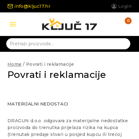
Skip
info@kljuc17.hr
Login
to
content
0
Pretraži:
Home
/
Povrati i reklamacije
Povrati i reklamacije
MATERIJALNI NEDOSTACI
DRAGUN d.o.o. odgovara za materijalne nedostatke
proizvoda do trenutka prijelaza rizika na kupca
(trenutak predaje stvari u posjed kupcu ili trećoj