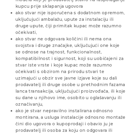
kupcu prije sklapanja ugovora
ako stvar nije isporučena s dodatnom opremom,
uključujući ambalažu, upute za instalaciju ili
druge upute, čiji primitak kupac može razumno
očekivati,
ako stvar ne odgovara količini ili nema ona
svojstva i druge značajke, uključujući one koje
se odnose na trajnost, funkcionalnost,
kompatibilnost i sigurnost, koji su uobičajeni za
stvar iste vrste i koje kupac može razumno
očekivati s obzirom na prirodu stvari te
uzimajući u obzir sve javne izjave koje su dali
prodavatelj ili druge osobe u prethodnim fazama
lanca transakcija, uključujući proizvođača, ili koje
su dane u njihovo ime, osobito u oglašavanju ili
označivanju,
ako je stvar nepravilno instalirana odnosno
montirana, a usluga instalacije odnosno montaže
čini dio ugovora o kupoprodaji i obavio ju je
prodavatelj ili osoba za koju on odgovara ili