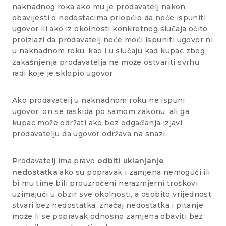
naknadnog roka ako mu je prodavatelj nakon
obavijesti o nedostacima priopćio da neće ispuniti
ugovor ili ako iz okolnosti konkretnog slučaja očito
proizlazi da prodavatelj neće moći ispuniti ugovor ni
u naknadnom roku, kao i u slučaju kad kupac zbog
zakašnjenja prodavatelja ne može ostvariti svrhu
radi koje je sklopio ugovor.
Ako prodavatelj u naknadnom roku ne ispuni
ugovor, on se raskida po samom zakonu, ali ga
kupac može održati ako bez odgađanja izjavi
prodavatelju da ugovor održava na snazi.
Prodavatelj ima pravo
odbiti uklanjanje
nedostatka
ako su popravak i zamjena nemogući ili
bi mu time bili prouzročeni nerazmjerni troškovi
uzimajući u obzir sve okolnosti, a osobito vrijednost
stvari bez nedostatka, značaj nedostatka i pitanje
može li se popravak odnosno zamjena obaviti bez