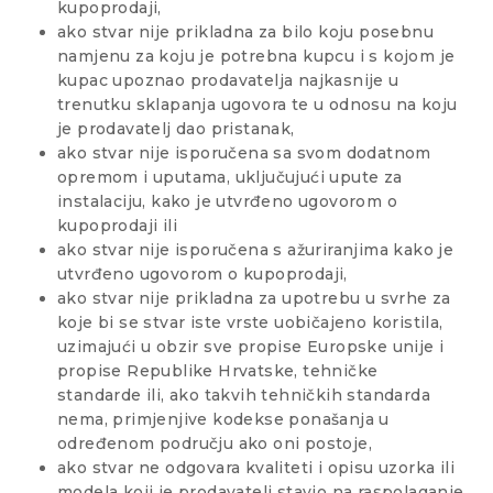
kupoprodaji,
ako stvar nije prikladna za bilo koju posebnu
namjenu za koju je potrebna kupcu i s kojom je
kupac upoznao prodavatelja najkasnije u
trenutku sklapanja ugovora te u odnosu na koju
je prodavatelj dao pristanak,
ako stvar nije isporučena sa svom dodatnom
opremom i uputama, uključujući upute za
instalaciju, kako je utvrđeno ugovorom o
kupoprodaji ili
ako stvar nije isporučena s ažuriranjima kako je
utvrđeno ugovorom o kupoprodaji,
ako stvar nije prikladna za upotrebu u svrhe za
koje bi se stvar iste vrste uobičajeno koristila,
uzimajući u obzir sve propise Europske unije i
propise Republike Hrvatske, tehničke
standarde ili, ako takvih tehničkih standarda
nema, primjenjive kodekse ponašanja u
određenom području ako oni postoje,
ako stvar ne odgovara kvaliteti i opisu uzorka ili
modela koji je prodavatelj stavio na raspolaganje