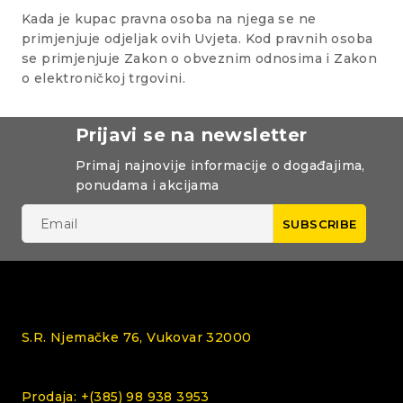
Kada je kupac pravna osoba na njega se ne
primjenjuje odjeljak ovih Uvjeta. Kod pravnih osoba
se primjenjuje Zakon o obveznim odnosima i Zakon
o elektroničkoj trgovini.
Prijavi se na newsletter
Primaj najnovije informacije o događajima,
ponudama i akcijama
S.R. Njemačke 76, Vukovar 32000
Prodaja: +(385) 98 938 3953