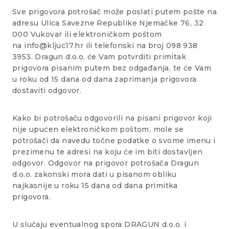
Sve prigovora potrošač može poslati putem pošte na
adresu Ulica Savezne Republike Njemačke 76, 32
000 Vukovar ili elektroničkom poštom
na info@kljuc17.hr ili telefonski na broj 098 938
3953. Dragun d.o.o. će Vam potvrditi primitak
prigovora pisanim putem bez odgađanja, te će Vam
u roku od 15 dana od dana zaprimanja prigovora
dostaviti odgovor.
Kako bi potrošaču odgovorili na pisani prigovor koji
nije upućen elektroničkom poštom, mole se
potrošači da navedu točne podatke o svome imenu i
prezimenu te adresi na koju će im biti dostavljen
odgovor. Odgovor na prigovor potrošača Dragun
d.o.o. zakonski mora dati u pisanom obliku
najkasnije u roku 15 dana od dana primitka
prigovora.
U slučaju eventualnog spora DRAGUN d.o.o. i