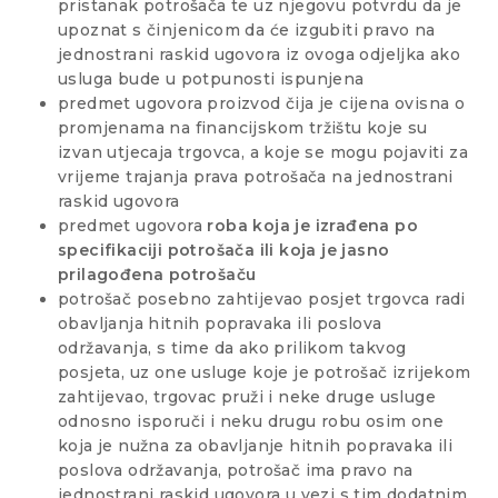
pristanak potrošača te uz njegovu potvrdu da je
upoznat s činjenicom da će izgubiti pravo na
jednostrani raskid ugovora iz ovoga odjeljka ako
usluga bude u potpunosti ispunjena
predmet ugovora proizvod čija je cijena ovisna o
promjenama na financijskom tržištu koje su
izvan utjecaja trgovca, a koje se mogu pojaviti za
vrijeme trajanja prava potrošača na jednostrani
raskid ugovora
predmet ugovora
roba koja je izrađena po
specifikaciji potrošača ili koja je jasno
prilagođena potrošaču
potrošač posebno zahtijevao posjet trgovca radi
obavljanja hitnih popravaka ili poslova
održavanja, s time da ako prilikom takvog
posjeta, uz one usluge koje je potrošač izrijekom
zahtijevao, trgovac pruži i neke druge usluge
odnosno isporuči i neku drugu robu osim one
koja je nužna za obavljanje hitnih popravaka ili
poslova održavanja, potrošač ima pravo na
jednostrani raskid ugovora u vezi s tim dodatnim