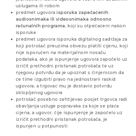
uslugama ili robom
predmet ugovora
isporuka zapečaćenih
audiosnimaka ili videosnimaka odnosno
računalnih programa
, koji su otpečaćeni nakon
isporuke
predmet ugovora isporuka digitalnog sadržaja za
koji potrošač preuzima obvezu platiti cijenu, koji
nije isporučen na materijalnom nosaču
podataka, ako je ispunjenje ugovora započelo uz
izričit prethodni pristanak potrošača te uz
njegovu potvrdu da je upoznat s činjenicom da
će time izgubiti pravo na jednostrani raskid
ugovora, a trgovac mu je dostavio potvrdu
sklopljenog ugovora
potrošač posebno zahtijevao posjet trgovca radi
obavljanja usluge popravaka za koje se plaća
cijena, a ugovor, čije ispunjenje je započelo uz
izričit prethodni pristanak potrošača, je
ispunjen u potpunosti