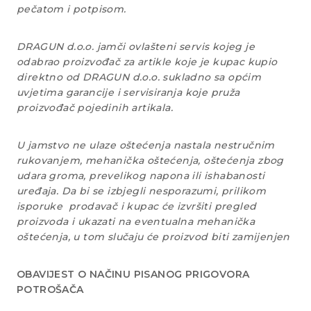
pečatom i potpisom.
DRAGUN d.o.o. jamči ovlašteni servis kojeg je
odabrao proizvođač za artikle koje je kupac kupio
direktno od DRAGUN d.o.o. sukladno sa općim
uvjetima garancije i servisiranja koje pruža
proizvođač pojedinih artikala.
U jamstvo ne ulaze oštećenja nastala nestručnim
rukovanjem, mehanička oštećenja, oštećenja zbog
udara groma, prevelikog napona ili ishabanosti
uređaja. Da bi se izbjegli nesporazumi, prilikom
isporuke prodavač i kupac će izvršiti pregled
proizvoda i ukazati na eventualna mehanička
oštećenja, u tom slučaju će proizvod biti zamijenjen
OBAVIJEST O NAČINU PISANOG PRIGOVORA
POTROŠAČA