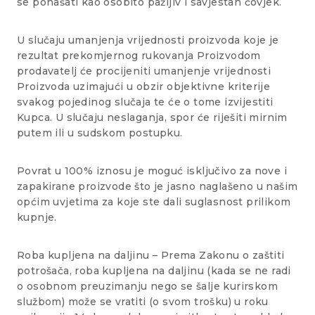
se ponašati kao osobito pažljiv i savjestan čovjek.
U slučaju umanjenja vrijednosti proizvoda koje je
rezultat prekomjernog rukovanja Proizvodom
prodavatelj će procijeniti umanjenje vrijednosti
Proizvoda uzimajući u obzir objektivne kriterije
svakog pojedinog slučaja te će o tome izvijestiti
Kupca. U slučaju neslaganja, spor će riješiti mirnim
putem ili u sudskom postupku.
Povrat u 100% iznosu je moguć isključivo za nove i
zapakirane proizvode što je jasno naglašeno u našim
općim uvjetima za koje ste dali suglasnost prilikom
kupnje.
Roba kupljena na daljinu – Prema Zakonu o zaštiti
potrošača, roba kupljena na daljinu (kada se ne radi
o osobnom preuzimanju nego se šalje kurirskom
službom) može se vratiti (o svom trošku) u roku