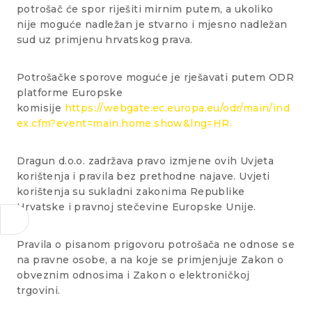
potrošač će spor riješiti mirnim putem, a ukoliko
nije moguće nadležan je stvarno i mjesno nadležan
sud uz primjenu hrvatskog prava.
Potrošačke sporove moguće je rješavati putem ODR
platforme Europske
komisije
https://webgate.ec.europa.eu/odr/main/ind
ex.cfm?event=main.home.show&lng=HR
.
Dragun d.o.o. zadržava pravo izmjene ovih Uvjeta
korištenja i pravila bez prethodne najave. Uvjeti
korištenja su sukladni zakonima Republike
Hrvatske i pravnoj stečevine Europske Unije.
Pravila o pisanom prigovoru potrošača ne odnose se
na pravne osobe, a na koje se primjenjuje Zakon o
obveznim odnosima i Zakon o elektroničkoj
trgovini.