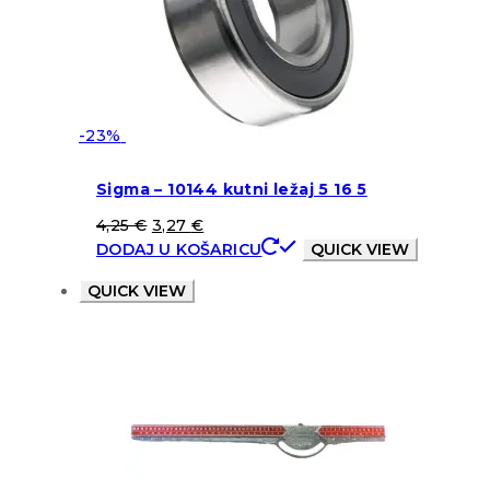
-23%
Sigma – 10144 kutni ležaj 5 16 5
4,25
€
3,27
€
DODAJ U KOŠARICU
QUICK VIEW
QUICK VIEW