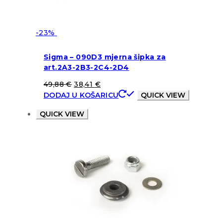
-23%
Sigma – 090D3 mjerna šipka za
art.2A3-2B3-2C4-2D4
49,88
€
38,41
€
DODAJ U KOŠARICU
QUICK VIEW
QUICK VIEW