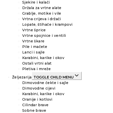
Sjekire i kalači
Držala za vrtne alate
Grablje, motike i vile
Vrtna crijeva i držači
Lopate, štihače i krampovi
Vrtne šprice
Vrtne spojnice i ventili
Vrtne škare
Pile i mačete
Lanci i sajle
Karabini, karike i okov
Ostali vrtni alat
Pletiva i mreže
Željezarija
TOGGLE CHILD MENU
Dimovodne čekte i sajle
Dimovodne cijevi
Karabini, karike i okov
Oranije i kotlovi
Cilindar brave
Sobne brave