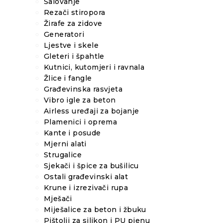
Šalovanje
Rezači stiropora
Žirafe za zidove
Generatori
Ljestve i skele
Gleteri i špahtle
Kutnici, kutomjeri i ravnala
Žlice i fangle
Građevinska rasvjeta
Vibro igle za beton
Airless uređaji za bojanje
Plamenici i oprema
Kante i posude
Mjerni alati
Strugalice
Sjekači i špice za bušilicu
Ostali građevinski alat
Krune i izrezivači rupa
Mješači
Miješalice za beton i žbuku
Pištolji za silikon i PU pjenu