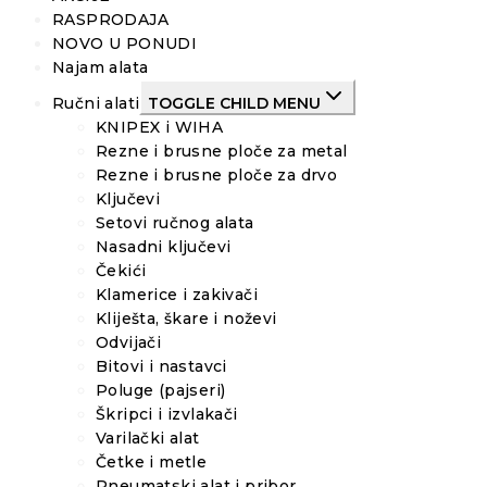
RASPRODAJA
NOVO U PONUDI
Najam alata
Ručni alati
TOGGLE CHILD MENU
KNIPEX i WIHA
Rezne i brusne ploče za metal
Rezne i brusne ploče za drvo
Ključevi
Setovi ručnog alata
Nasadni ključevi
Čekići
Klamerice i zakivači
Kliješta, škare i noževi
Odvijači
Bitovi i nastavci
Poluge (pajseri)
Škripci i izvlakači
Varilački alat
Četke i metle
Pneumatski alat i pribor