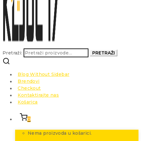
Pretraži:
PRETRAŽI
Blog Without Sidebar
Brendovi
Checkout
Kontaktirajte nas
Košarica
0
Nema proizvoda u košarici.