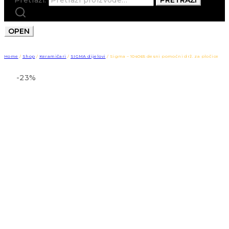
OPEN
Home
/
Shop
/
Keramičari
/
SIGMA dijelovi
/
Sigma – 104065 desni pomoćni drž. za pločice
-23%