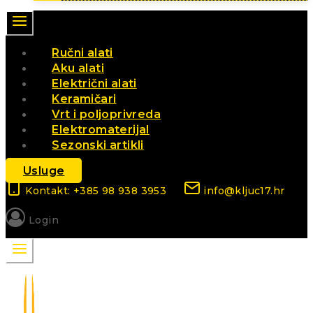
Ručni alati
Aku alati
Električni alati
Keramičari
Vrt i poljoprivreda
Elektromaterijal
Sezonski artikli
Usluge
Kontakt: +385 98 938 3953
info@kljuc17.hr
Login