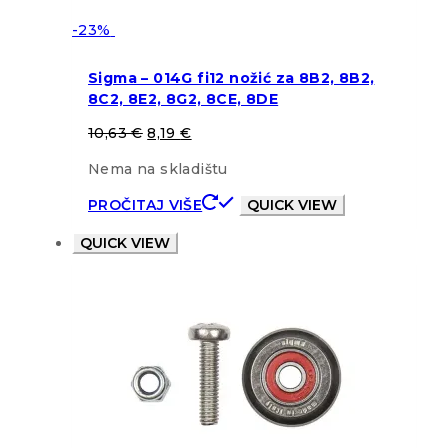
-23%
Sigma – 014G fi12 nožić za 8B2, 8B2,
8C2, 8E2, 8G2, 8CE, 8DE
10,63
€
8,19
€
Nema na skladištu
PROČITAJ VIŠE
QUICK VIEW
QUICK VIEW