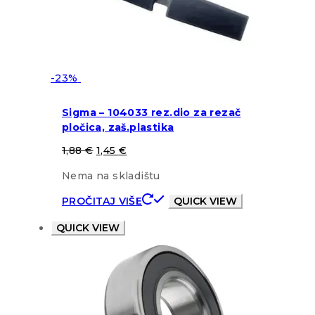
-23%
Sigma – 104033 rez.dio za rezač
pločica, zaš.plastika
1,88
€
1,45
€
Nema na skladištu
PROČITAJ VIŠE
QUICK VIEW
QUICK VIEW