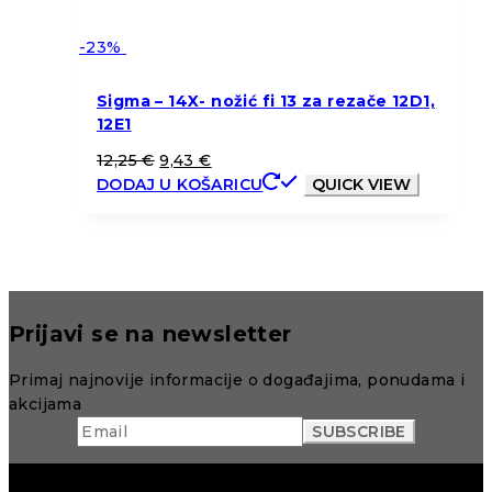
-23%
Sigma – 14X- nožić fi 13 za rezače 12D1,
12E1
12,25
€
9,43
€
DODAJ U KOŠARICU
QUICK VIEW
Prijavi se na newsletter
Primaj najnovije informacije o događajima, ponudama i
akcijama