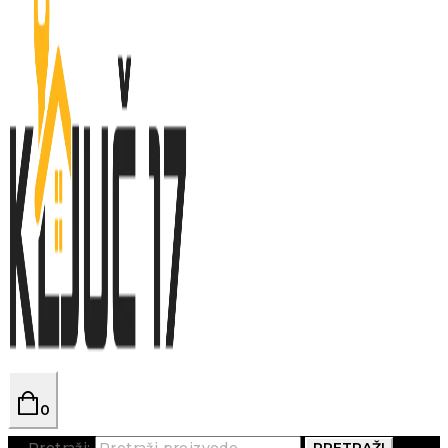
0
Pretraži:
PRETRAŽI