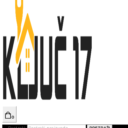
0
Pretraži:
PRETRAŽI