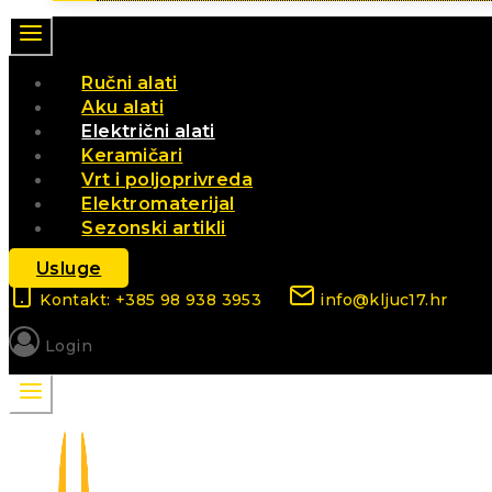
Ručni alati
Aku alati
Električni alati
Keramičari
Vrt i poljoprivreda
Elektromaterijal
Sezonski artikli
Usluge
Kontakt: +385 98 938 3953
info@kljuc17.hr
Login