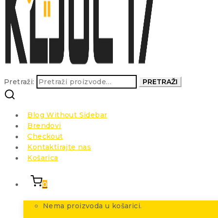
Pretraži:
PRETRAŽI
Blog Without Sidebar
Brendovi
Checkout
Kontaktirajte nas
Košarica
0
Nema proizvoda u košarici.