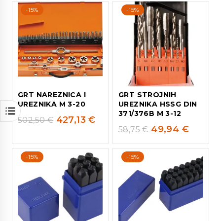
-15%
-15%
GRT NAREZNICA I
GRT STROJNIH
UREZNIKA M 3-20
UREZNIKA HSSG DIN
371/376B M 3-12
427,13
€
502,50
€
49,94
€
58,75
€
-15%
-15%