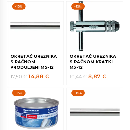
-15%
-15%
OKRETAČ UREZNIKA
OKRETAČ UREZNIKA
S RAČNOM
S RAČNOM KRATKI
PRODULJENI M5-12
M5-12
14,88
€
8,87
€
17,50
€
10,44
€
-15%
-15%