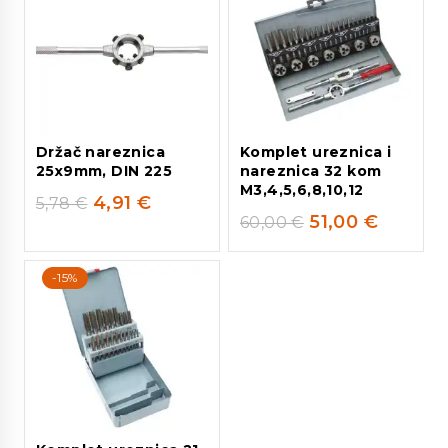
Držač nareznica
Komplet ureznica i
25x9mm, DIN 225
nareznica 32 kom
M3,4,5,6,8,10,12
4,91
€
5,78
€
51,00
€
60,00
€
-15%