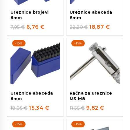
Ureznice brojevi
Ureznice abeceda
6mm
8mm
6,76
€
18,87
€
7,95
€
22,20
€
-15%
-15%
Ureznice abeceda
Račna za ureznice
6mm
M3-M8
15,34
€
9,82
€
18,05
€
11,55
€
-15%
-15%