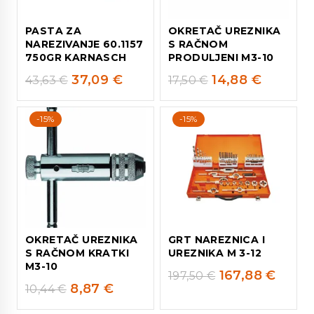
PASTA ZA
OKRETAČ UREZNIKA
NAREZIVANJE 60.1157
S RAČNOM
750GR KARNASCH
PRODULJENI M3-10
37,09
€
14,88
€
43,63
€
17,50
€
-15%
-15%
OKRETAČ UREZNIKA
GRT NAREZNICA I
S RAČNOM KRATKI
UREZNIKA M 3-12
M3-10
167,88
€
197,50
€
8,87
€
10,44
€