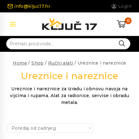
Skip
info@kljuc17.hr
Login
to
content
0
Pretraži:
Home
/
Shop
/
Ručni alati
/
Ureznice i nareznice
Ureznice i nareznice
Ureznice i nareznice za izradu i obnovu navoja na
vijcima i rupama. Alat za radionice, servise i obradu
metala.