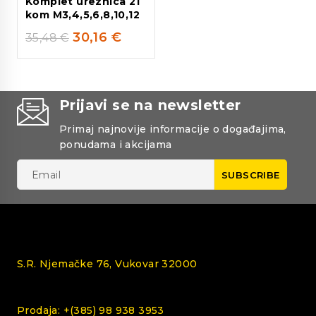
Komplet ureznica 21
kom M3,4,5,6,8,10,12
30,16
€
35,48
€
Prijavi se na newsletter
Primaj najnovije informacije o događajima,
ponudama i akcijama
S.R. Njemačke 76, Vukovar 32000
Prodaja: +(385) 98 938 3953