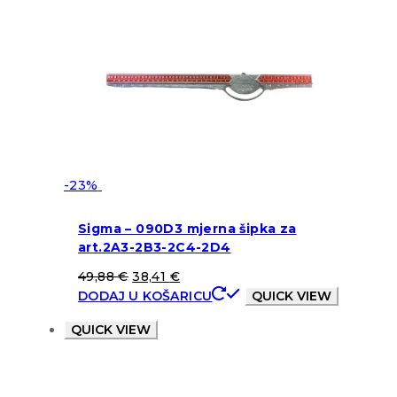
-23%
Sigma – 090D3 mjerna šipka za
art.2A3-2B3-2C4-2D4
49,88
€
38,41
€
DODAJ U KOŠARICU
QUICK VIEW
QUICK VIEW