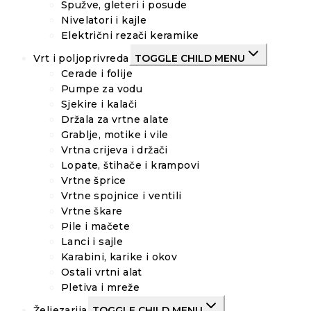
Spužve, gleteri i posude
Nivelatori i kajle
Električni rezači keramike
Vrt i poljoprivreda
TOGGLE CHILD MENU
Cerade i folije
Pumpe za vodu
Sjekire i kalači
Držala za vrtne alate
Grablje, motike i vile
Vrtna crijeva i držači
Lopate, štihače i krampovi
Vrtne šprice
Vrtne spojnice i ventili
Vrtne škare
Pile i mačete
Lanci i sajle
Karabini, karike i okov
Ostali vrtni alat
Pletiva i mreže
Željezarija
TOGGLE CHILD MENU