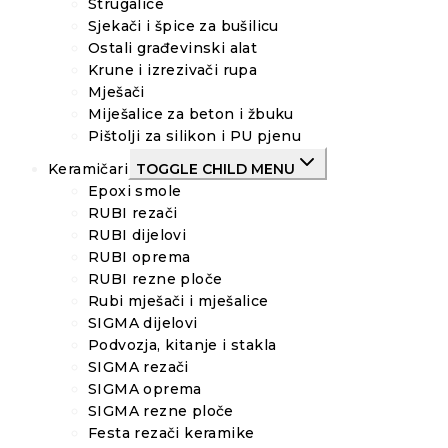
Strugalice
Sjekači i špice za bušilicu
Ostali građevinski alat
Krune i izrezivači rupa
Mješači
Miješalice za beton i žbuku
Pištolji za silikon i PU pjenu
Keramičari
TOGGLE CHILD MENU
Epoxi smole
RUBI rezači
RUBI dijelovi
RUBI oprema
RUBI rezne ploče
Rubi mješači i mješalice
SIGMA dijelovi
Podvozja, kitanje i stakla
SIGMA rezači
SIGMA oprema
SIGMA rezne ploče
Festa rezači keramike