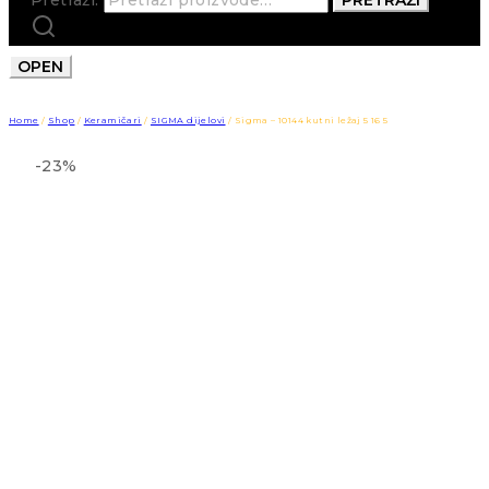
OPEN
Home
/
Shop
/
Keramičari
/
SIGMA dijelovi
/
Sigma – 10144 kutni ležaj 5 16 5
-23%