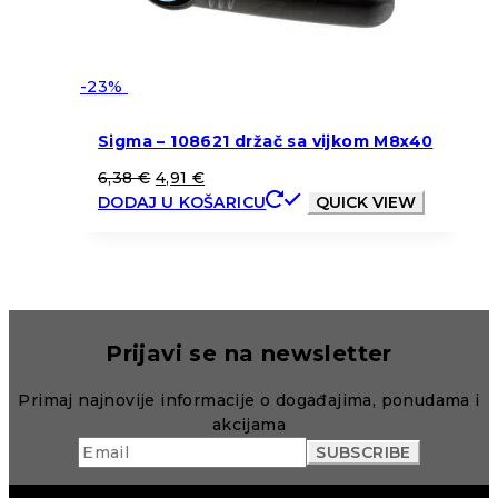
-23%
Sigma – 108621 držač sa vijkom M8x40
6,38
€
4,91
€
DODAJ U KOŠARICU
QUICK VIEW
Prijavi se na newsletter
Primaj najnovije informacije o događajima, ponudama i
akcijama