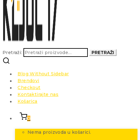
Pretraži:
PRETRAŽI
Blog Without Sidebar
Brendovi
Checkout
Kontaktirajte nas
Košarica
0
Nema proizvoda u košarici.