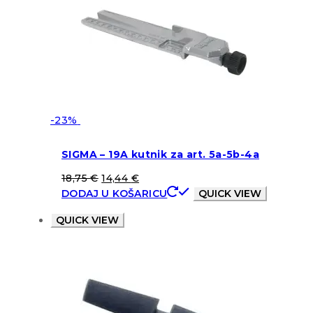
-23%
SIGMA – 19A kutnik za art. 5a-5b-4a
18,75
€
14,44
€
DODAJ U KOŠARICU
QUICK VIEW
QUICK VIEW