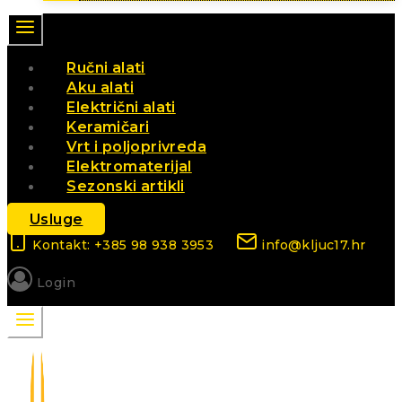
Ručni alati
Aku alati
Električni alati
Keramičari
Vrt i poljoprivreda
Elektromaterijal
Sezonski artikli
Usluge
Kontakt: +385 98 938 3953
info@kljuc17.hr
Login