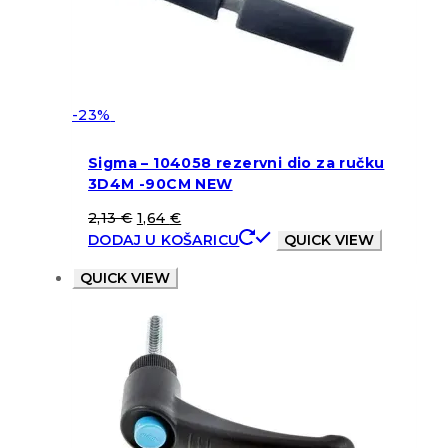
-23%
Sigma – 104058 rezervni dio za ručku
3D4M -90CM NEW
2,13
€
1,64
€
DODAJ U KOŠARICU
QUICK VIEW
QUICK VIEW