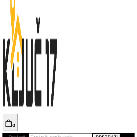
0
Pretraži:
PRETRAŽI