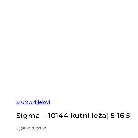
SIGMA dijelovi
Sigma – 10144 kutni ležaj 5 16 5
4,25
€
3,27
€