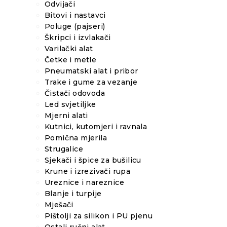
Odvijači
Bitovi i nastavci
Poluge (pajseri)
Škripci i izvlakači
Varilački alat
Četke i metle
Pneumatski alat i pribor
Trake i gume za vezanje
Čistači odovoda
Led svjetiljke
Mjerni alati
Kutnici, kutomjeri i ravnala
Pomična mjerila
Strugalice
Sjekači i špice za bušilicu
Krune i izrezivači rupa
Ureznice i nareznice
Blanje i turpije
Mješači
Pištolji za silikon i PU pjenu
Ostali ručni alat