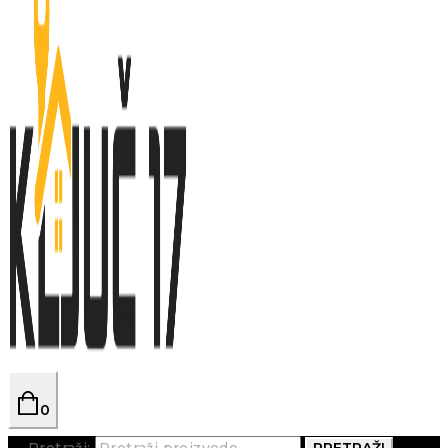
0
Pretraži:
PRETRAŽI