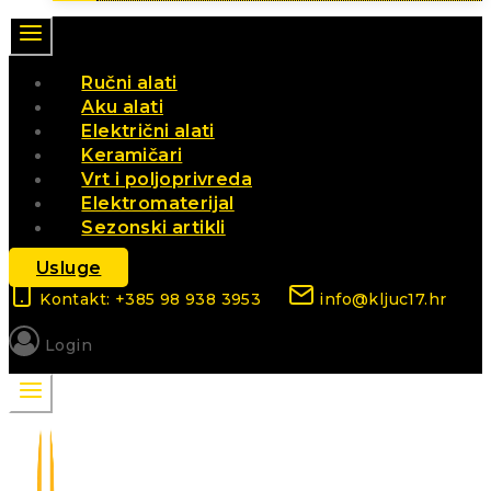
Ručni alati
Aku alati
Električni alati
Keramičari
Vrt i poljoprivreda
Elektromaterijal
Sezonski artikli
Usluge
Kontakt: +385 98 938 3953
info@kljuc17.hr
Login