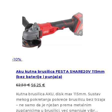
-10%
Aku kutna brusilica FESTA SHARE20V 115mm
(bez baterije i punjača)
62,50
€
56,25
€
Kutna brusilica AKU, disk max 115mm. Sustav
mekog pokretanja pokreće brusilicu bez trzaja
– ne samo da je nježan prema metalnim
zupčanicima u brusilici, već smanjuje vibr…