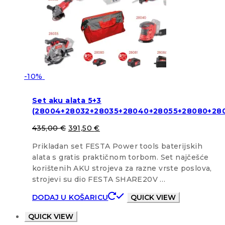
-10%
Set aku alata 5+3
(28004+28032+28035+28040+28055+28080+280
435,00
€
391,50
€
Prikladan set FESTA Power tools baterijskih
alata s gratis praktičnom torbom. Set najčešće
korištenih AKU strojeva za razne vrste poslova,
strojevi su dio FESTA SHARE20V …
DODAJ U KOŠARICU
QUICK VIEW
QUICK VIEW