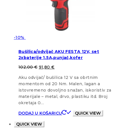
-10%
Bušilica/odvijač AKU FESTA 12V, set
2xbaterije 1.5A,punjač,kofer
102,00
€
91,80
€
Aku odvijač/ bušilica 12 V sa obrtnim
momentom od 20 Nm. Malen, lagan a
istovremeno dovoljno snažan, iskoristiv za
materijale – metal, drvo, plastiku itd. Broj
okretaja 0…
DODAJ U KOŠARICU
QUICK VIEW
QUICK VIEW