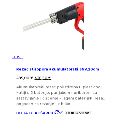
-10%
Rezač stiropora akumulatorski,36V,20cm
485,00
€
436,50
€
Akumulatorski rezač polistirena u plastičnoj
kutiji s 2 baterije, punjačem i priborom za
sastavljanje i čišćenje – lagani baterijski rezač
pogodan za rezanje – obliko…
DODAJ U KOŠARICU
QUICK VIEW