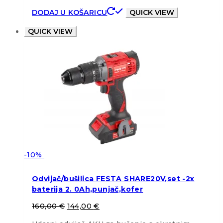
DODAJ U KOŠARICU
QUICK VIEW
QUICK VIEW
-10%
Odvijač/bušilica FESTA SHARE20V,set -2x
baterija 2. 0Ah,punjač,kofer
160,00
€
144,00
€