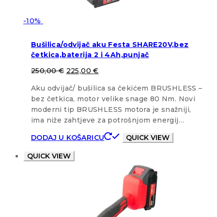
-10%
Bušilica/odvijač aku Festa SHARE20V,bez
četkica,baterija 2 i 4Ah,punjač
250,00
€
225,00
€
Aku odvijač/ bušilica sa čekićem BRUSHLESS –
bez četkica, motor velike snage 80 Nm. Novi
moderni tip BRUSHLESS motora je snažniji,
ima niže zahtjeve za potrošnjom energij…
DODAJ U KOŠARICU
QUICK VIEW
QUICK VIEW