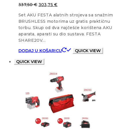
337,50
€
303,75
€
Set AKU FESTA alatnih strojeva sa snažnim
BRUSHLESS motorima uz gratis praktičnu
torbu. Skup od dva najčešće korištena AKU
aparata, aparati su dio sustava. FESTA
SHARE20V…
DODAJ U KOŠARICU
QUICK VIEW
QUICK VIEW