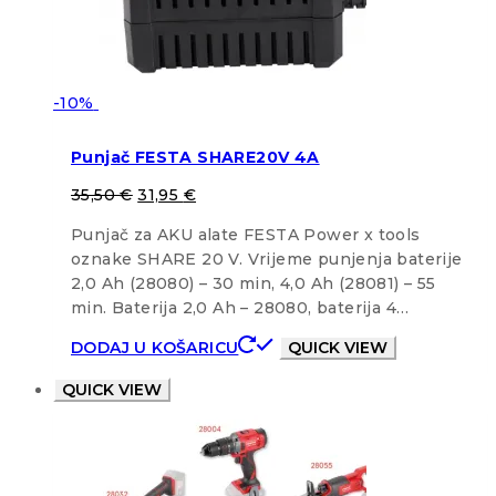
-10%
Punjač FESTA SHARE20V 4A
35,50
€
31,95
€
Punjač za AKU alate FESTA Power x tools
oznake SHARE 20 V. Vrijeme punjenja baterije
2,0 Ah (28080) – 30 min, 4,0 Ah (28081) – 55
min. Baterija 2,0 Ah – 28080, baterija 4…
DODAJ U KOŠARICU
QUICK VIEW
QUICK VIEW