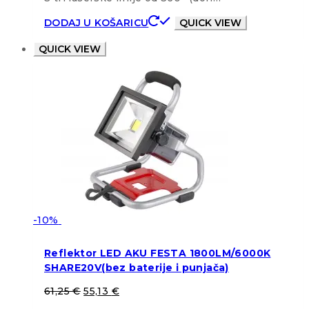
DODAJ U KOŠARICU
QUICK VIEW
QUICK VIEW
-10%
Reflektor LED AKU FESTA 1800LM/6000K
SHARE20V(bez baterije i punjača)
61,25
€
55,13
€