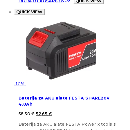
DODAJ U KOŠARICU
QUICK VIEW
QUICK VIEW
-10%
Baterija za AKU alate FESTA SHARE20V
4.0Ah
58,50
€
52,65
€
Baterija za AKU alate FESTA Power x tools s