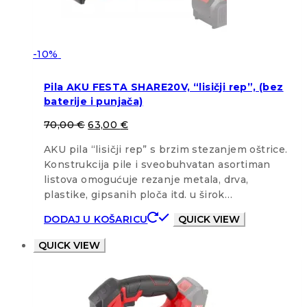
-10%
Pila AKU FESTA SHARE20V, “lisičji rep”, (bez
baterije i punjača)
70,00
€
63,00
€
AKU pila “lisičji rep” s brzim stezanjem oštrice.
Konstrukcija pile i sveobuhvatan asortiman
listova omogućuje rezanje metala, drva,
plastike, gipsanih ploča itd. u širok…
DODAJ U KOŠARICU
QUICK VIEW
QUICK VIEW