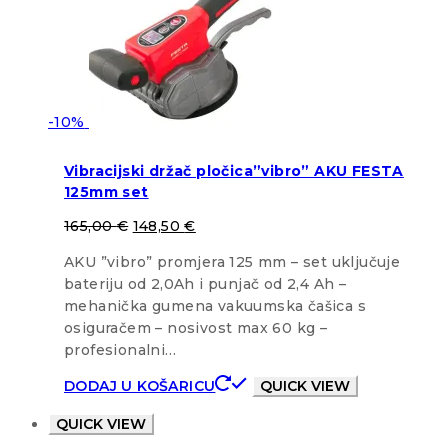
-10%
Vibracijski držač pločica”vibro” AKU FESTA
125mm set
165,00
€
148,50
€
AKU ”vibro” promjera 125 mm – set uključuje
bateriju od 2,0Ah i punjač od 2,4 Ah –
mehanička gumena vakuumska čašica s
osiguračem – nosivost max 60 kg –
profesionalni…
DODAJ U KOŠARICU
QUICK VIEW
QUICK VIEW