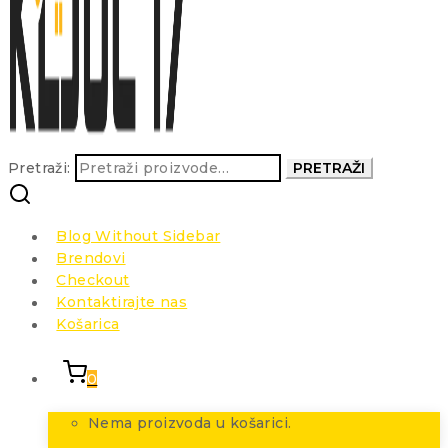
Pretraži:
PRETRAŽI
Blog Without Sidebar
Brendovi
Checkout
Kontaktirajte nas
Košarica
0
Nema proizvoda u košarici.