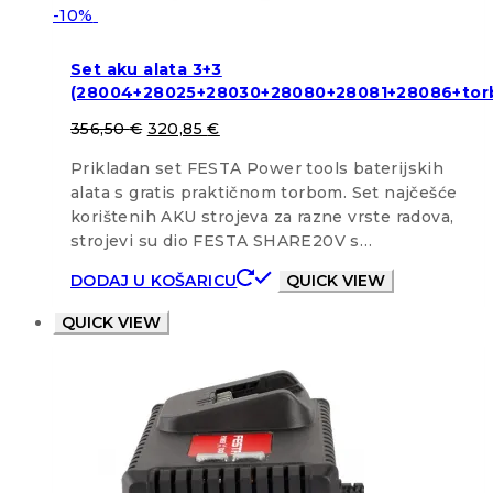
-10%
Set aku alata 3+3
(28004+28025+28030+28080+28081+28086+tor
356,50
€
320,85
€
Prikladan set FESTA Power tools baterijskih
alata s gratis praktičnom torbom. Set najčešće
korištenih AKU strojeva za razne vrste radova,
strojevi su dio FESTA SHARE20V s…
DODAJ U KOŠARICU
QUICK VIEW
QUICK VIEW