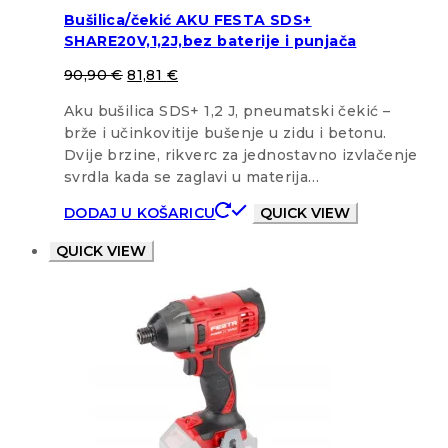
Bušilica/čekić AKU FESTA SDS+
SHARE20V,1,2J,bez baterije i punjača
90,90
€
81,81
€
Aku bušilica SDS+ 1,2 J, pneumatski čekić –
brže i učinkovitije bušenje u zidu i betonu.
Dvije brzine, rikverc za jednostavno izvlačenje
svrdla kada se zaglavi u materija…
DODAJ U KOŠARICU
QUICK VIEW
QUICK VIEW