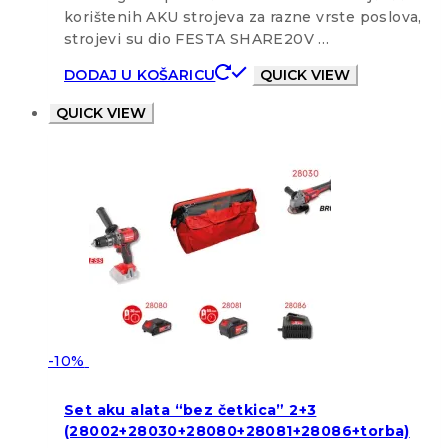
korištenih AKU strojeva za razne vrste poslova,
strojevi su dio FESTA SHARE20V …
DODAJ U KOŠARICU
QUICK VIEW
QUICK VIEW
-10%
Set aku alata “bez četkica” 2+3
(28002+28030+28080+28081+28086+torba)