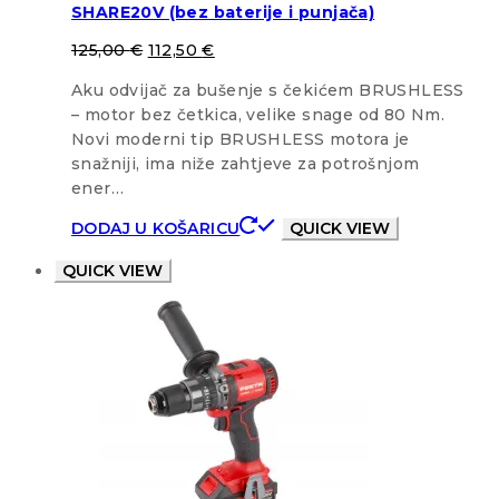
SHARE20V (bez baterije i punjača)
125,00
€
112,50
€
Aku odvijač za bušenje s čekićem BRUSHLESS
– motor bez četkica, velike snage od 80 Nm.
Novi moderni tip BRUSHLESS motora je
snažniji, ima niže zahtjeve za potrošnjom
ener…
DODAJ U KOŠARICU
QUICK VIEW
QUICK VIEW