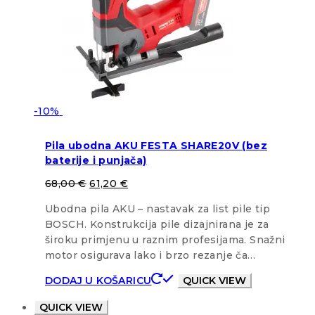
-10%
Pila ubodna AKU FESTA SHARE20V (bez
baterije i punjača)
68,00
€
61,20
€
Ubodna pila AKU – nastavak za list pile tip
BOSCH. Konstrukcija pile dizajnirana je za
široku primjenu u raznim profesijama. Snažni
motor osigurava lako i brzo rezanje ča…
DODAJ U KOŠARICU
QUICK VIEW
QUICK VIEW