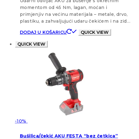
Udarni odvijač AKU za bušenje s okretnim
momentom od 45 Nm, lagan, moćan i
primjenjiv na većinu materijala – metale, drvo,
plastiku, a zahvaljujući udaru čekićem i na zid…
DODAJ U KOŠARICU
QUICK VIEW
QUICK VIEW
-10%
Bušilica/čekić AKU FESTA “bez četkica”