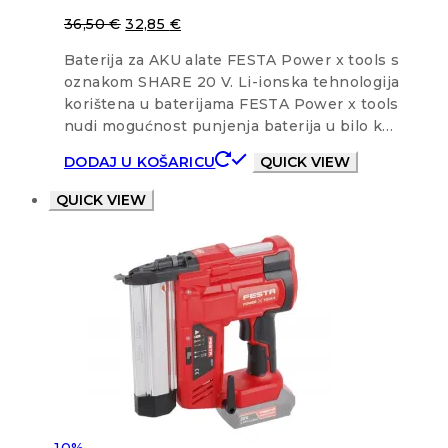
36,50
€
32,85
€
Baterija za AKU alate FESTA Power x tools s
oznakom SHARE 20 V. Li-ionska tehnologija
korištena u baterijama FESTA Power x tools
nudi mogućnost punjenja baterija u bilo k…
DODAJ U KOŠARICU
QUICK VIEW
QUICK VIEW
-10%