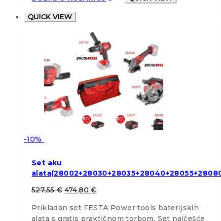
QUICK VIEW
-10%
Set aku
alata(28002+28030+28035+28040+28055+28080
527,55
€
474,80
€
Prikladan set FESTA Power tools baterijskih
alata s gratis praktičnom torbom. Set najčešće