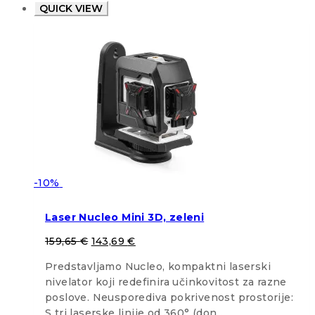
QUICK VIEW
-10%
Laser Nucleo Mini 3D, zeleni
159,65
€
143,69
€
Predstavljamo Nucleo, kompaktni laserski
nivelator koji redefinira učinkovitost za razne
poslove. Neusporediva pokrivenost prostorije:
S tri laserske linije od 360° (don…