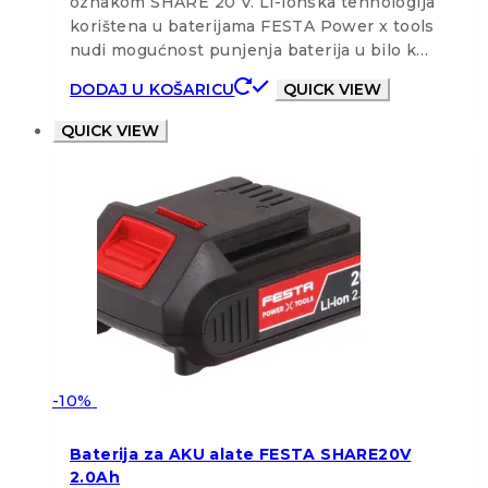
oznakom SHARE 20 V. Li-ionska tehnologija
korištena u baterijama FESTA Power x tools
nudi mogućnost punjenja baterija u bilo k…
DODAJ U KOŠARICU
QUICK VIEW
QUICK VIEW
-10%
Baterija za AKU alate FESTA SHARE20V
2.0Ah