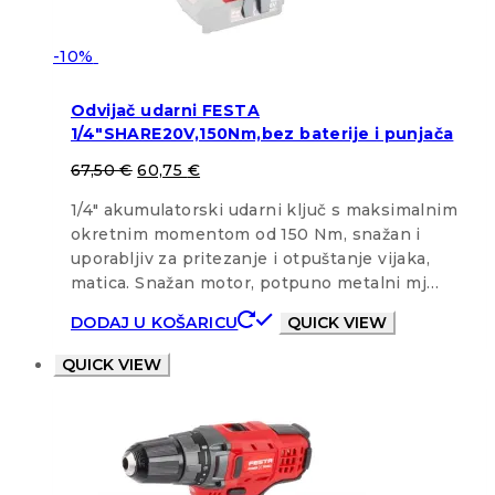
-10%
Odvijač udarni FESTA
1/4″SHARE20V,150Nm,bez baterije i punjača
67,50
€
60,75
€
1/4″ akumulatorski udarni ključ s maksimalnim
okretnim momentom od 150 Nm, snažan i
uporabljiv za pritezanje i otpuštanje vijaka,
matica. Snažan motor, potpuno metalni mj…
DODAJ U KOŠARICU
QUICK VIEW
QUICK VIEW