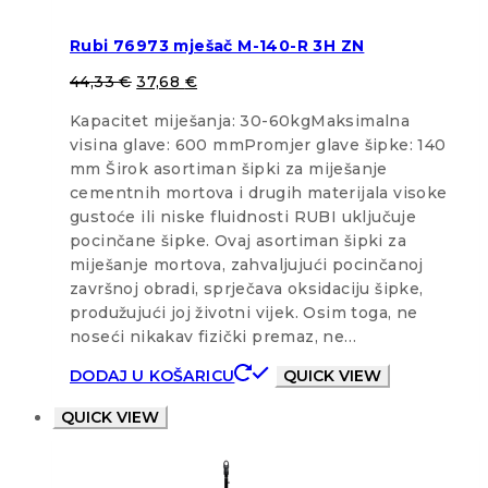
Rubi 76973 mješač M-140-R 3H ZN
44,33
€
37,68
€
Kapacitet miješanja: 30-60kgMaksimalna
visina glave: 600 mmPromjer glave šipke: 140
mm Širok asortiman šipki za miješanje
cementnih mortova i drugih materijala visoke
gustoće ili niske fluidnosti RUBI uključuje
pocinčane šipke. Ovaj asortiman šipki za
miješanje mortova, zahvaljujući pocinčanoj
završnoj obradi, sprječava oksidaciju šipke,
produžujući joj životni vijek. Osim toga, ne
noseći nikakav fizički premaz, ne…
DODAJ U KOŠARICU
QUICK VIEW
QUICK VIEW