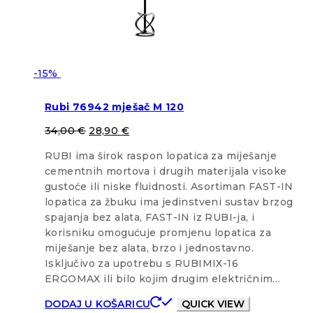
-15%
Rubi 76942 mješač M 120
34,00
€
28,90
€
RUBI ima širok raspon lopatica za miješanje
cementnih mortova i drugih materijala visoke
gustoće ili niske fluidnosti. Asortiman FAST-IN
lopatica za žbuku ima jedinstveni sustav brzog
spajanja bez alata, FAST-IN iz RUBI-ja, i
korisniku omogućuje promjenu lopatica za
miješanje bez alata, brzo i jednostavno.
Isključivo za upotrebu s RUBIMIX-16
ERGOMAX ili bilo kojim drugim električnim…
DODAJ U KOŠARICU
QUICK VIEW