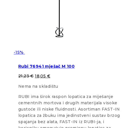
-15%
Rubi 76941 mješač M 100
21,23
€
18,05
€
Nema na skladištu
RUBI ima širok raspon lopatica za miješanje
cementnih mortova i drugih materijala visoke
gustoće ili niske fluidnosti. Asortiman FAST-IN
lopatica za žbuku ima jedinstveni sustav brzog
spajanja bez alata, FAST-IN iz RUBI-ja, i
korisniku omogućuje promjenu lopatica za