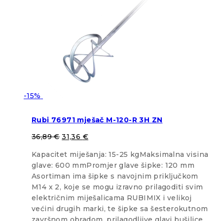
-15%
Rubi 76971 mješač M-120-R 3H ZN
36,89
€
31,36
€
Kapacitet miješanja: 15-25 kgMaksimalna visina
glave: 600 mmPromjer glave šipke: 120 mm
Asortiman ima šipke s navojnim priključkom
M14 x 2, koje se mogu izravno prilagoditi svim
električnim miješalicama RUBIMIX i velikoj
većini drugih marki, te šipke sa šesterokutnom
završnom obradom, prilagodljive glavi bušilice,