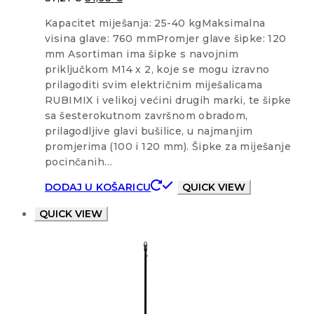
Kapacitet miješanja: 25-40 kgMaksimalna
visina glave: 760 mmPromjer glave šipke: 120
mm Asortiman ima šipke s navojnim
priključkom M14 x 2, koje se mogu izravno
prilagoditi svim električnim miješalicama
RUBIMIX i velikoj većini drugih marki, te šipke
sa šesterokutnom završnom obradom,
prilagodljive glavi bušilice, u najmanjim
promjerima (100 i 120 mm). Šipke za miješanje
pocinčanih…
DODAJ U KOŠARICU
QUICK VIEW
QUICK VIEW