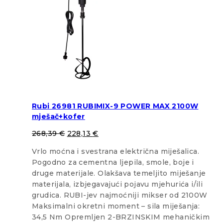
Rubi 26981 RUBIMIX-9 POWER MAX 2100W
mješač+kofer
268,39
€
228,13
€
Vrlo moćna i svestrana električna miješalica.
Pogodno za cementna ljepila, smole, boje i
druge materijale. Olakšava temeljito miješanje
materijala, izbjegavajući pojavu mjehurića i/ili
grudica. RUBI-jev najmoćniji mikser od 2100W
Maksimalni okretni moment – sila miješanja:
34,5 Nm Opremljen 2-BRZINSKIM mehaničkim