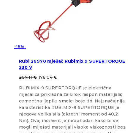
-15%
Rubi 26970 mješač Rubimix 9 SUPERTORQUE
230 V
207,11
€
176,04
€
RUBIMIX-9 SUPERTORQUE je električna
mješalica prikladna za širok raspon materijala;
cementna ljepila, smole, boje itd. Najznačajnija
karakteristika RUBIMIX-9 SUPERTORQUE je
njegova velika sila (okretni moment od 40,2
Nm). Ovaj moment je neophodan kako bi se
mogli miješati materijali visoke viskoznosti bez