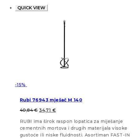
QUICK VIEW
-15%
Rubi 76943 mješač M 140
40,84
€
34,71
€
RUBI ima širok raspon lopatica za miješanje
cementnih mortova i drugih materijala visoke
gustoće ili niske fluidnosti. Asortiman FAST-IN