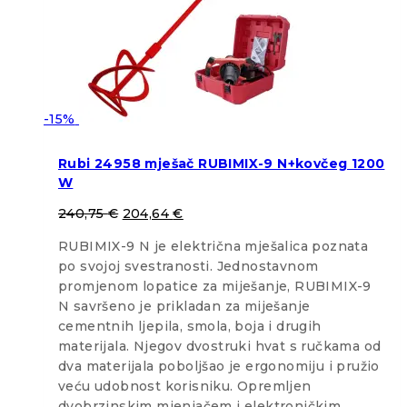
-15%
Rubi 24958 mješač RUBIMIX-9 N+kovčeg 1200
W
240,75
€
204,64
€
RUBIMIX-9 N je električna mješalica poznata
po svojoj svestranosti. Jednostavnom
promjenom lopatice za miješanje, RUBIMIX-9
N savršeno je prikladan za miješanje
cementnih ljepila, smola, boja i drugih
materijala. Njegov dvostruki hvat s ručkama od
dva materijala poboljšao je ergonomiju i pružio
veću udobnost korisniku. Opremljen
dvobrzinskim mjenjačem i elektroničkim