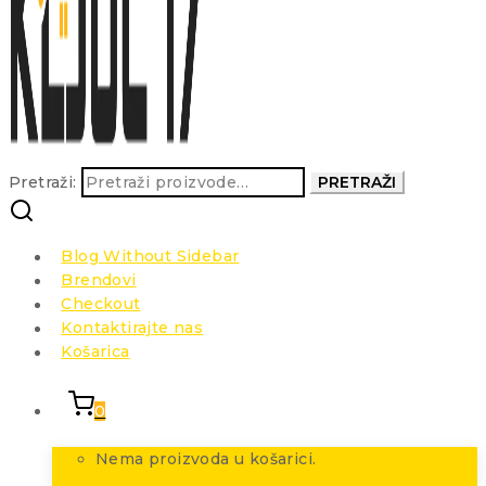
Pretraži:
PRETRAŽI
Blog Without Sidebar
Brendovi
Checkout
Kontaktirajte nas
Košarica
0
Nema proizvoda u košarici.