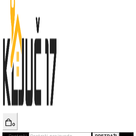
0
Pretraži:
PRETRAŽI