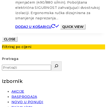
mjenjačem (490/880 o/min). Poboljšana
električna SIGURNOST zahvaljujući dvostrukoj
izolaciji. Ergonomska ručka dizajnirana za
smanjenje naprezanja…
DODAJ U KOŠARICU
QUICK VIEW
CLOSE
Filtriraj po cijeni
Pretraga
Izbornik
AKCIJE
RASPRODAJA
NOVO U PONUDI