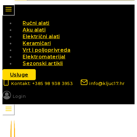
Ručni alati
Aku alati
Električni alati
Keramičari
Vrt i poljoprivreda
Elektromaterijal
Sezonski artikli
Usluge
Kontakt: +385 98 938 3953
info@kljuc17.hr
Login