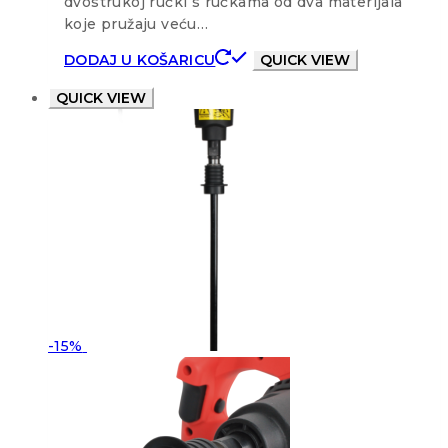
dvostrukoj ručki s ručkama od dva materijala
koje pružaju veću…
DODAJ U KOŠARICU
QUICK VIEW
QUICK VIEW
-15%