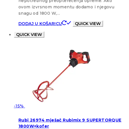
nepotrebnog preopterećenja opreme. Ako
ovom izvrsnom momentu dodamo i njegovu
snagu od 1800 W,…
DODAJ U KOŠARICU
QUICK VIEW
QUICK VIEW
-15%
Rubi 26974 mješač Rubimix 9 SUPERTORQUE
1800W+kofer