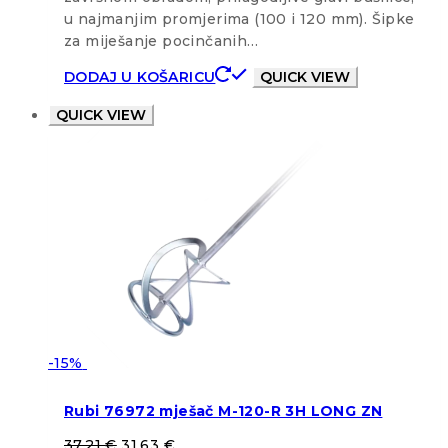
u najmanjim promjerima (100 i 120 mm). Šipke
za miješanje pocinčanih…
DODAJ U KOŠARICU
QUICK VIEW
QUICK VIEW
-15%
Rubi 76972 mješač M-120-R 3H LONG ZN
37,21
€
31,63
€