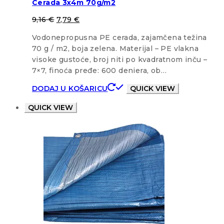
Cerada 3x4m 70g/m2
9,16
€
7,79
€
Vodonepropusna PE cerada, zajamčena težina
70 g / m2, boja zelena. Materijal – PE vlakna
visoke gustoće, broj niti po kvadratnom inču –
7×7, finoća pređe: 600 deniera, ob…
DODAJ U KOŠARICU
QUICK VIEW
QUICK VIEW