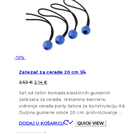
-15%
Zatezač za cerade 20 cm 1/4
2,52
€
2,14
€
Set od četiri komada elastičnih gumenih
zatezača za cerade, reklamne bannere,
sidrenje cerada party šatora za konstrukciju itd.
Duljina gumene omče 20 cm, pričvršćivanje …
DODAJ U KOŠARICU
QUICK VIEW