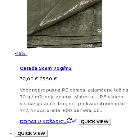
-15%
Cerada 5x8m 70g/m2
30,00
€
25,50
€
Vodonepropusna PE cerada, zajamčena težina
70 g / m2, boja zelena. Materijal – PE vlakna
visoke gustoće, broj niti po kvadratnom inču –
7×7, finoća pređe: 600 deniera, ob…
DODAJ U KOŠARICU
QUICK VIEW
QUICK VIEW