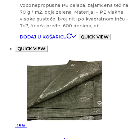
Vodonepropusna PE cerada, zajamčena težina
70 g / m2, boja zelena. Materijal – PE vlakna
visoke gustoće, broj niti po kvadratnom inču –
7×7, finoća pređe: 600 deniera, ob…
DODAJ U KOŠARICU
QUICK VIEW
QUICK VIEW
-15%