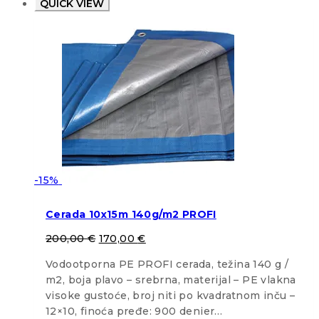
QUICK VIEW
-15%
Cerada 10x15m 140g/m2 PROFI
200,00
€
170,00
€
Vodootporna PE PROFI cerada, težina 140 g /
m2, boja plavo – srebrna, materijal – PE vlakna
visoke gustoće, broj niti po kvadratnom inču –
12×10, finoća pređe: 900 denier…