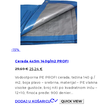
-15%
Cerada 4x5m 140g/m2 PROFI
29,69
€
25,24
€
Vodootporna PE PROFI cerada, težina 140 g /
m2, boja plavo – srebrna, materijal – PE vlakna
visoke gustoće, broj niti po kvadratnom inču –
12×10, finoća pređe: 900 denier…
DODAJ U KOŠARICU
QUICK VIEW