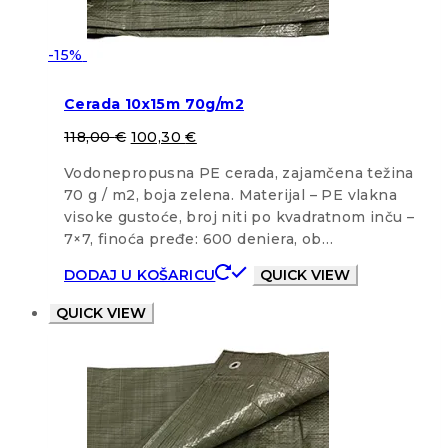
-15%
Cerada 10x15m 70g/m2
118,00
€
100,30
€
Vodonepropusna PE cerada, zajamčena težina
70 g / m2, boja zelena. Materijal – PE vlakna
visoke gustoće, broj niti po kvadratnom inču –
7×7, finoća pređe: 600 deniera, ob…
DODAJ U KOŠARICU
QUICK VIEW
QUICK VIEW