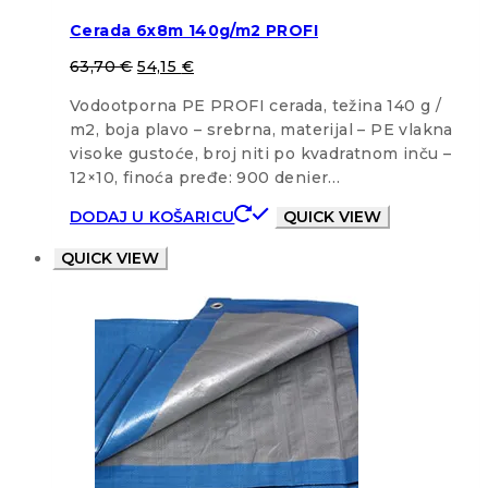
Cerada 6x8m 140g/m2 PROFI
63,70
€
54,15
€
Vodootporna PE PROFI cerada, težina 140 g /
m2, boja plavo – srebrna, materijal – PE vlakna
visoke gustoće, broj niti po kvadratnom inču –
12×10, finoća pređe: 900 denier…
DODAJ U KOŠARICU
QUICK VIEW
QUICK VIEW