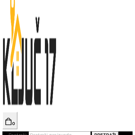
0
Pretraži:
PRETRAŽI