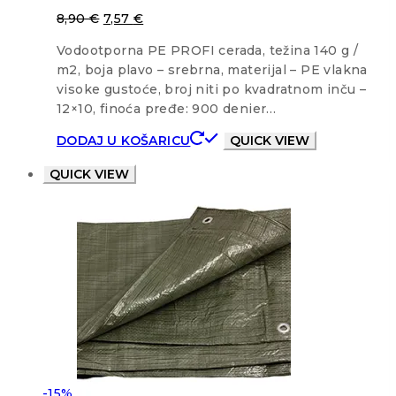
8,90
€
7,57
€
Vodootporna PE PROFI cerada, težina 140 g /
m2, boja plavo – srebrna, materijal – PE vlakna
visoke gustoće, broj niti po kvadratnom inču –
12×10, finoća pređe: 900 denier…
DODAJ U KOŠARICU
QUICK VIEW
QUICK VIEW
-15%