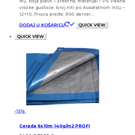
m2, boja plavo – srebrna, materijal – PE vlakna
visoke gustoće, broj niti po kvadratnom inču –
12×10, finoća pređe: 900 denier…
DODAJ U KOŠARICU
QUICK VIEW
QUICK VIEW
-15%
Cerada 6x10m 140g/m2 PROFI