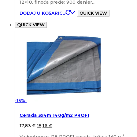
12×10, finoća pređe: 900 denier…
DODAJ U KOŠARICU
QUICK VIEW
QUICK VIEW
-15%
Cerada 3x4m 140g/m2 PROFI
17,83
€
15,16
€
Vodootporna PE PROFI cerada, težina 140 g /