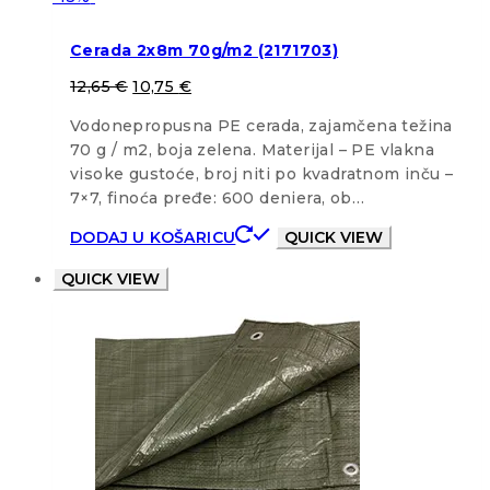
Cerada 2x8m 70g/m2 (2171703)
12,65
€
10,75
€
Vodonepropusna PE cerada, zajamčena težina
70 g / m2, boja zelena. Materijal – PE vlakna
visoke gustoće, broj niti po kvadratnom inču –
7×7, finoća pređe: 600 deniera, ob…
DODAJ U KOŠARICU
QUICK VIEW
QUICK VIEW