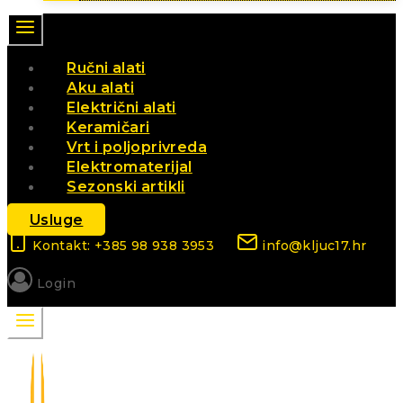
Ručni alati
Aku alati
Električni alati
Keramičari
Vrt i poljoprivreda
Elektromaterijal
Sezonski artikli
Usluge
Kontakt: +385 98 938 3953
info@kljuc17.hr
Login