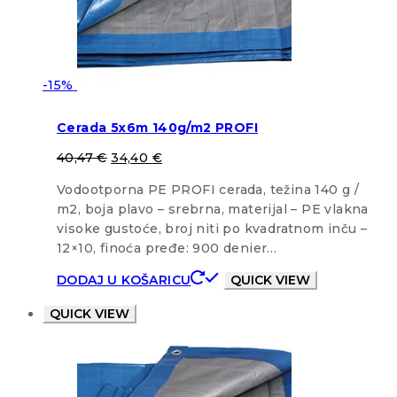
-15%
Cerada 5x6m 140g/m2 PROFI
40,47
€
34,40
€
Vodootporna PE PROFI cerada, težina 140 g /
m2, boja plavo – srebrna, materijal – PE vlakna
visoke gustoće, broj niti po kvadratnom inču –
12×10, finoća pređe: 900 denier…
DODAJ U KOŠARICU
QUICK VIEW
QUICK VIEW