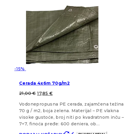
-15%
Cerada 4x6m 70g/m2
21,00
€
17,85
€
Vodonepropusna PE cerada, zajamčena težina
70 g / m2, boja zelena. Materijal – PE vlakna
visoke gustoće, broj niti po kvadratnom inču –
7×7, finoća pređe: 600 deniera, ob…