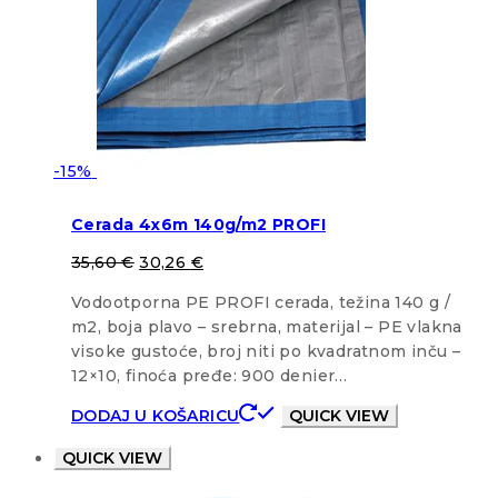
-15%
Cerada 4x6m 140g/m2 PROFI
35,60
€
30,26
€
Vodootporna PE PROFI cerada, težina 140 g /
m2, boja plavo – srebrna, materijal – PE vlakna
visoke gustoće, broj niti po kvadratnom inču –
12×10, finoća pređe: 900 denier…
DODAJ U KOŠARICU
QUICK VIEW
QUICK VIEW