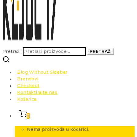
Pretraži:
PRETRAŽI
Blog Without Sidebar
Brendovi
Checkout
Kontaktirajte nas
Košarica
0
Nema proizvoda u košarici.