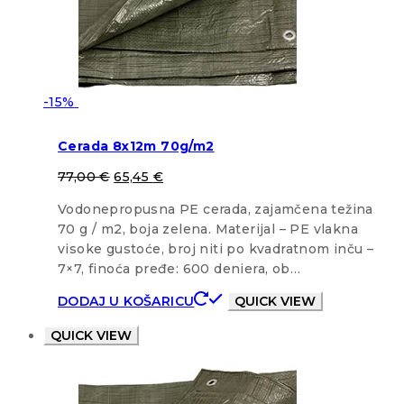
-15%
Cerada 8x12m 70g/m2
77,00
€
65,45
€
Vodonepropusna PE cerada, zajamčena težina
70 g / m2, boja zelena. Materijal – PE vlakna
visoke gustoće, broj niti po kvadratnom inču –
7×7, finoća pređe: 600 deniera, ob…
DODAJ U KOŠARICU
QUICK VIEW
QUICK VIEW