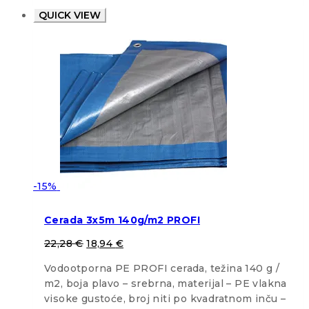
QUICK VIEW
-15%
Cerada 3x5m 140g/m2 PROFI
22,28
€
18,94
€
Vodootporna PE PROFI cerada, težina 140 g /
m2, boja plavo – srebrna, materijal – PE vlakna
visoke gustoće, broj niti po kvadratnom inču –