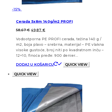
-15%
Cerada 5x8m 140g/m2 PROFI
58,67
€
49,87
€
Vodootporna PE PROFI cerada, težina 140 g /
m2, boja plavo – srebrna, materijal – PE vlakna
visoke gustoće, broj niti po kvadratnom inču –
12×10, finoća pređe: 900 denier…
DODAJ U KOŠARICU
QUICK VIEW
QUICK VIEW