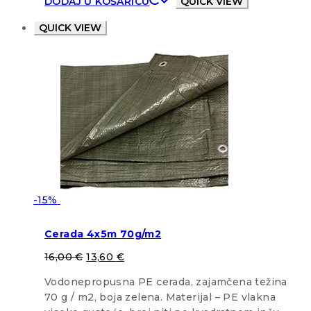
DODAJ U KOŠARICU
QUICK VIEW
QUICK VIEW
-15%
Cerada 4x5m 70g/m2
16,00
€
13,60
€
Vodonepropusna PE cerada, zajamčena težina
70 g / m2, boja zelena. Materijal – PE vlakna