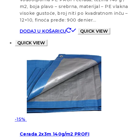
m2, boja plavo – srebrna, materijal – PE vlakna
visoke gustoće, broj niti po kvadratnom inču –
12×10, finoća pređe: 900 denier…
DODAJ U KOŠARICU
QUICK VIEW
QUICK VIEW
-15%
Cerada 2x3m 140g/m2 PROFI