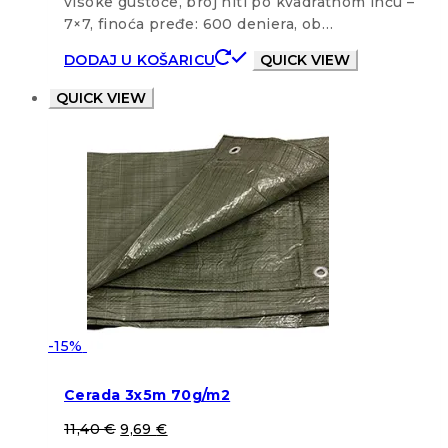
visoke gustoće, broj niti po kvadratnom inču –
7×7, finoća pređe: 600 deniera, ob…
DODAJ U KOŠARICU
QUICK VIEW
QUICK VIEW
-15%
Cerada 3x5m 70g/m2
11,40
€
9,69
€