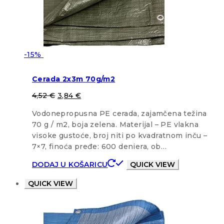
-15%
Cerada 2x3m 70g/m2
4,52
€
3,84
€
Vodonepropusna PE cerada, zajamčena težina
70 g / m2, boja zelena. Materijal – PE vlakna
visoke gustoće, broj niti po kvadratnom inču –
7×7, finoća pređe: 600 deniera, ob…
DODAJ U KOŠARICU
QUICK VIEW
QUICK VIEW