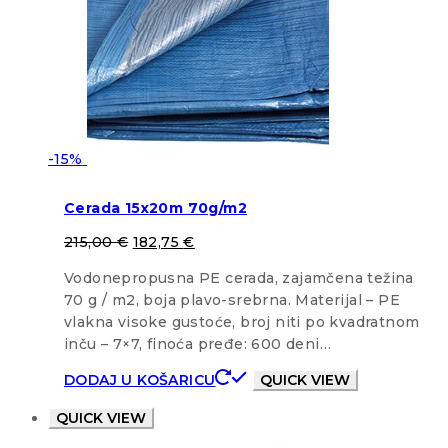
-15%
Cerada 15x20m 70g/m2
215,00
€
182,75
€
Vodonepropusna PE cerada, zajamčena težina
70 g / m2, boja plavo-srebrna. Materijal – PE
vlakna visoke gustoće, broj niti po kvadratnom
inču – 7×7, finoća pređe: 600 deni…
DODAJ U KOŠARICU
QUICK VIEW
QUICK VIEW