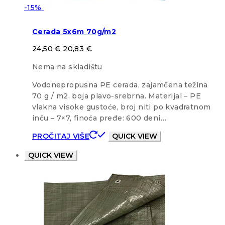
-15%
Cerada 5x6m 70g/m2
24,50
€
20,83
€
Nema na skladištu
Vodonepropusna PE cerada, zajamčena težina
70 g / m2, boja plavo-srebrna. Materijal – PE
vlakna visoke gustoće, broj niti po kvadratnom
inču – 7×7, finoća pređe: 600 deni…
PROČITAJ VIŠE
QUICK VIEW
QUICK VIEW