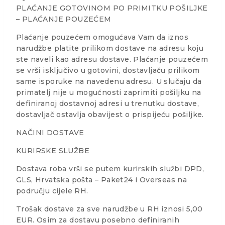
PLAĆANJE GOTOVINOM PO PRIMITKU POŠILJKE
– PLAĆANJE POUZEĆEM
Plaćanje pouzećem omogućava Vam da iznos
narudžbe platite prilikom dostave na adresu koju
ste naveli kao adresu dostave. Plaćanje pouzećem
se vrši isključivo u gotovini, dostavljaču prilikom
same isporuke na navedenu adresu. U slučaju da
primatelj nije u mogućnosti zaprimiti pošiljku na
definiranoj dostavnoj adresi u trenutku dostave,
dostavljač ostavlja obavijest o prispijeću pošiljke.
NAČINI DOSTAVE
KURIRSKE SLUŽBE
Dostava roba vrši se putem kurirskih službi DPD,
GLS, Hrvatska pošta – Paket24 i Overseas na
području cijele RH.
Trošak dostave za sve narudžbe u RH iznosi 5,00
EUR. Osim za dostavu posebno definiranih