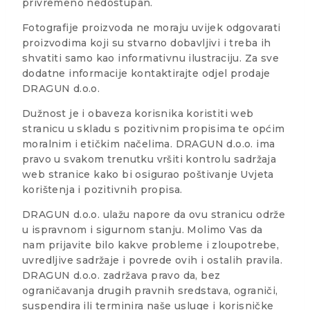
privremeno nedostupan.
Fotografije proizvoda ne moraju uvijek odgovarati
proizvodima koji su stvarno dobavljivi i treba ih
shvatiti samo kao informativnu ilustraciju. Za sve
dodatne informacije kontaktirajte odjel prodaje
DRAGUN d.o.o.
Dužnost je i obaveza korisnika koristiti web
stranicu u skladu s pozitivnim propisima te općim
moralnim i etičkim načelima. DRAGUN d.o.o. ima
pravo u svakom trenutku vršiti kontrolu sadržaja
web stranice kako bi osigurao poštivanje Uvjeta
korištenja i pozitivnih propisa.
DRAGUN d.o.o. ulažu napore da ovu stranicu održe
u ispravnom i sigurnom stanju. Molimo Vas da
nam prijavite bilo kakve probleme i zloupotrebe,
uvredljive sadržaje i povrede ovih i ostalih pravila.
DRAGUN d.o.o. zadržava pravo da, bez
ograničavanja drugih pravnih sredstava, ograniči,
suspendira ili terminira naše usluge i korisničke