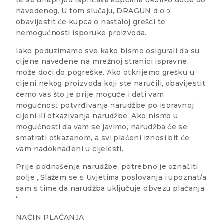
navedenog. U tom slučaju, DRAGUN d.o.o.
obavijestit će kupca o nastaloj grešci te
nemogućnosti isporuke proizvoda.
Iako poduzimamo sve kako bismo osigurali da su
cijene navedene na mrežnoj stranici ispravne,
može doći do pogreške. Ako otkrijemo grešku u
cijeni nekog proizvoda koji ste naručili, obavijestit
ćemo vas što je prije moguće i dati vam
mogućnost potvrđivanja narudžbe po ispravnoj
cijeni ili otkazivanja narudžbe. Ako nismo u
mogućnosti da vam se javimo, narudžba će se
smatrati otkazanom, a svi plaćeni iznosi bit će
vam nadoknađeni u cijelosti.
Prije podnošenja narudžbe, potrebno je označiti
polje „Slažem se s Uvjetima poslovanja i upoznat/a
sam s time da narudžba uključuje obvezu plaćanja
“
NAČIN PLAĆANJA