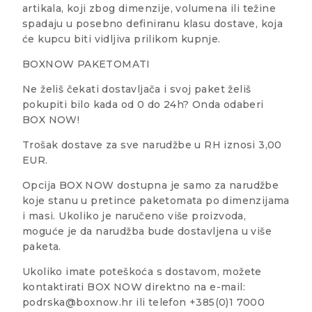
artikala, koji zbog dimenzije, volumena ili težine
spadaju u posebno definiranu klasu dostave, koja
će kupcu biti vidljiva prilikom kupnje.
BOXNOW PAKETOMATI
Ne želiš čekati dostavljača i svoj paket želiš
pokupiti bilo kada od 0 do 24h? Onda odaberi
BOX NOW!
Trošak dostave za sve narudžbe u RH iznosi 3,00
EUR.
Opcija BOX NOW dostupna je samo za narudžbe
koje stanu u pretince paketomata po dimenzijama
i masi. Ukoliko je naručeno više proizvoda,
moguće je da narudžba bude dostavljena u više
paketa.
Ukoliko imate poteškoća s dostavom, možete
kontaktirati BOX NOW direktno na e-mail:
podrska@boxnow.hr ili telefon +385(0)1 7000