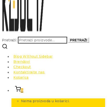
Pretraži:
PRETRAŽI
Blog Without Sidebar
Brendovi
Checkout
Kontaktirajte nas
Košarica
0
Nema proizvoda u košarici.