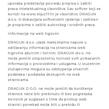
uporaba predstavlja povredu propisa o zaštiti
prava intelektualnog vlasništva. Sav softver koji se
koristi na www.kljuc17.hr je vlasništvo DRAGUN
d.o.o. ili dobavljača softverskih rješenja i zaštićen
je propisima o zaštiti autorskog i srodnih prava.
Informacije na web trgovini
DRAGUN d.o.o. ulaže maksimalne napore u
održavanju informacija na stranicama web
trgovine ažurnim i točnim. DRAGUN d.o.o. ne
može jamčiti stopostotnu točnost svih prikazanih
informacija o proizvodima i uslugama. U izuzetnim
slučajevima moguća su odstupanja stvarnih
podataka i podataka dostupnih na web
stranicama.
DRAGUN D.O.O. ne može jamčiti da korištenje
stranice neće biti prekinuto ili bez pogrešaka.
Korisnik je suglasan s time da pristup web
stranici ponekad može biti u prekidu ili