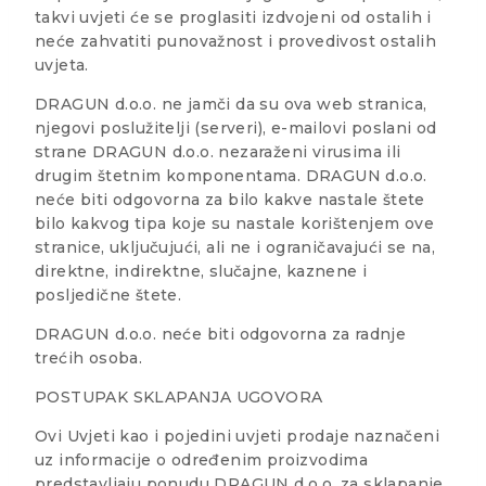
takvi uvjeti će se proglasiti izdvojeni od ostalih i
neće zahvatiti punovažnost i provedivost ostalih
uvjeta.
DRAGUN d.o.o. ne jamči da su ova web stranica,
njegovi poslužitelji (serveri), e-mailovi poslani od
strane DRAGUN d.o.o. nezaraženi virusima ili
drugim štetnim komponentama. DRAGUN d.o.o.
neće biti odgovorna za bilo kakve nastale štete
bilo kakvog tipa koje su nastale korištenjem ove
stranice, uključujući, ali ne i ograničavajući se na,
direktne, indirektne, slučajne, kaznene i
posljedične štete.
DRAGUN d.o.o. neće biti odgovorna za radnje
trećih osoba.
POSTUPAK SKLAPANJA UGOVORA
Ovi Uvjeti kao i pojedini uvjeti prodaje naznačeni
uz informacije o određenim proizvodima
predstavljaju ponudu DRAGUN d.o.o. za sklapanje