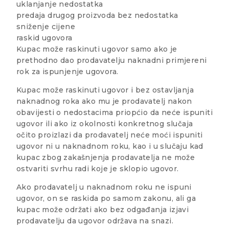
uklanjanje nedostatka
predaja drugog proizvoda bez nedostatka
sniženje cijene
raskid ugovora
Kupac može raskinuti ugovor samo ako je
prethodno dao prodavatelju naknadni primjereni
rok za ispunjenje ugovora.
Kupac može raskinuti ugovor i bez ostavljanja
naknadnog roka ako mu je prodavatelj nakon
obavijesti o nedostacima priopćio da neće ispuniti
ugovor ili ako iz okolnosti konkretnog slučaja
očito proizlazi da prodavatelj neće moći ispuniti
ugovor ni u naknadnom roku, kao i u slučaju kad
kupac zbog zakašnjenja prodavatelja ne može
ostvariti svrhu radi koje je sklopio ugovor.
Ako prodavatelj u naknadnom roku ne ispuni
ugovor, on se raskida po samom zakonu, ali ga
kupac može održati ako bez odgađanja izjavi
prodavatelju da ugovor održava na snazi.