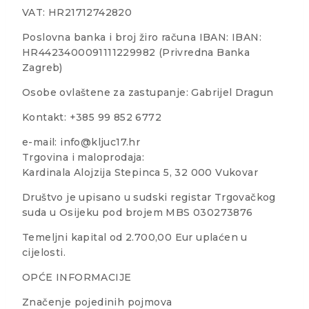
VAT: HR21712742820
Poslovna banka i broj žiro računa IBAN: IBAN:
HR4423400091111229982 (Privredna Banka
Zagreb)
Osobe ovlaštene za zastupanje: Gabrijel Dragun
Kontakt: +385 99 852 6772
e-mail: info@kljuc17.hr
Trgovina i maloprodaja:
Kardinala Alojzija Stepinca 5, 32 000 Vukovar
Društvo je upisano u sudski registar Trgovačkog
suda u Osijeku pod brojem MBS 030273876
Temeljni kapital od 2.700,00 Eur uplaćen u
cijelosti.
OPĆE INFORMACIJE
Značenje pojedinih pojmova