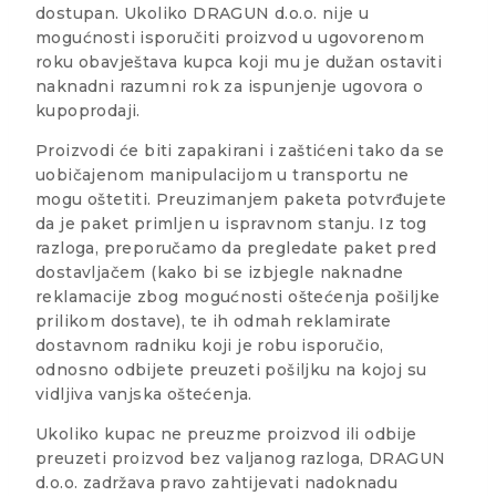
dostupan. Ukoliko DRAGUN d.o.o. nije u
mogućnosti isporučiti proizvod u ugovorenom
roku obavještava kupca koji mu je dužan ostaviti
naknadni razumni rok za ispunjenje ugovora o
kupoprodaji.
Proizvodi će biti zapakirani i zaštićeni tako da se
uobičajenom manipulacijom u transportu ne
mogu oštetiti. Preuzimanjem paketa potvrđujete
da je paket primljen u ispravnom stanju. Iz tog
razloga, preporučamo da pregledate paket pred
dostavljačem (kako bi se izbjegle naknadne
reklamacije zbog mogućnosti oštećenja pošiljke
prilikom dostave), te ih odmah reklamirate
dostavnom radniku koji je robu isporučio,
odnosno odbijete preuzeti pošiljku na kojoj su
vidljiva vanjska oštećenja.
Ukoliko kupac ne preuzme proizvod ili odbije
preuzeti proizvod bez valjanog razloga, DRAGUN
d.o.o. zadržava pravo zahtijevati nadoknadu