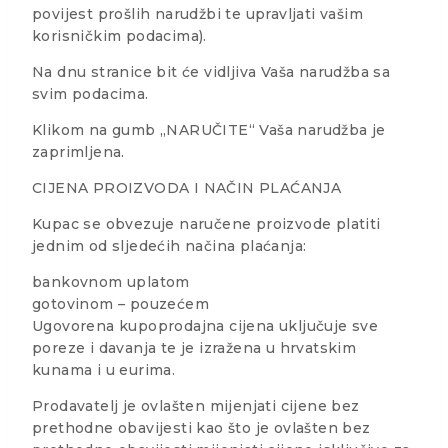
povijest prošlih narudžbi te upravljati vašim
korisničkim podacima).
Na dnu stranice bit će vidljiva Vaša narudžba sa
svim podacima.
Klikom na gumb „NARUČITE“ Vaša narudžba je
zaprimljena.
CIJENA PROIZVODA I NAČIN PLAĆANJA
Kupac se obvezuje naručene proizvode platiti
jednim od sljedećih načina plaćanja:
bankovnom uplatom
gotovinom – pouzećem
Ugovorena kupoprodajna cijena uključuje sve
poreze i davanja te je izražena u hrvatskim
kunama i u eurima.
Prodavatelj je ovlašten mijenjati cijene bez
prethodne obavijesti kao što je ovlašten bez