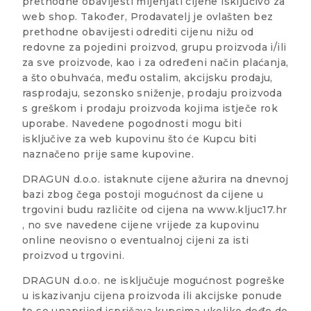
prethodne obavijesti mijenjati cijene isključivo za
web shop. Također, Prodavatelj je ovlašten bez
prethodne obavijesti odrediti cijenu nižu od
redovne za pojedini proizvod, grupu proizvoda i/ili
za sve proizvode, kao i za određeni način plaćanja,
a što obuhvaća, među ostalim, akcijsku prodaju,
rasprodaju, sezonsko sniženje, prodaju proizvoda
s greškom i prodaju proizvoda kojima istječe rok
uporabe. Navedene pogodnosti mogu biti
isključive za web kupovinu što će Kupcu biti
naznačeno prije same kupovine.
DRAGUN d.o.o. istaknute cijene ažurira na dnevnoj
bazi zbog čega postoji mogućnost da cijene u
trgovini budu različite od cijena na www.kljuc17.hr
, no sve navedene cijene vrijede za kupovinu
online neovisno o eventualnoj cijeni za isti
proizvod u trgovini.
DRAGUN d.o.o. ne isključuje mogućnost pogreške
u iskazivanju cijena proizvoda ili akcijske ponude
te se unaprijed ispričava kupcima ukoliko dođe do