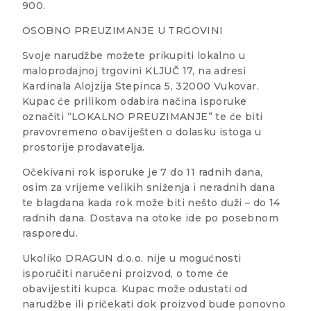
900.
OSOBNO PREUZIMANJE U TRGOVINI
Svoje narudžbe možete prikupiti lokalno u
maloprodajnoj trgovini KLJUČ 17, na adresi
Kardinala Alojzija Stepinca 5, 32000 Vukovar.
Kupac će prilikom odabira načina isporuke
označiti “LOKALNO PREUZIMANJE” te će biti
pravovremeno obaviješten o dolasku istoga u
prostorije prodavatelja.
Očekivani rok isporuke je 7 do 11 radnih dana,
osim za vrijeme velikih sniženja i neradnih dana
te blagdana kada rok može biti nešto duži – do 14
radnih dana. Dostava na otoke ide po posebnom
rasporedu.
Ukoliko DRAGUN d.o.o. nije u mogućnosti
isporučiti naručeni proizvod, o tome će
obavijestiti kupca. Kupac može odustati od
narudžbe ili pričekati dok proizvod bude ponovno