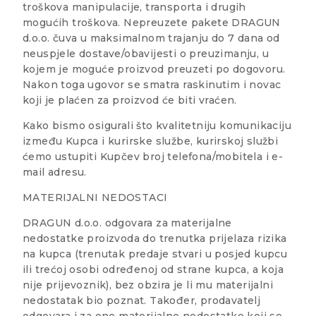
troškova manipulacije, transporta i drugih
mogućih troškova. Nepreuzete pakete DRAGUN
d.o.o. čuva u maksimalnom trajanju do 7 dana od
neuspjele dostave/obavijesti o preuzimanju, u
kojem je moguće proizvod preuzeti po dogovoru.
Nakon toga ugovor se smatra raskinutim i novac
koji je plaćen za proizvod će biti vraćen.
Kako bismo osigurali što kvalitetniju komunikaciju
između Kupca i kurirske službe, kurirskoj službi
ćemo ustupiti Kupčev broj telefona/mobitela i e-
mail adresu.
MATERIJALNI NEDOSTACI
DRAGUN d.o.o. odgovara za materijalne
nedostatke proizvoda do trenutka prijelaza rizika
na kupca (trenutak predaje stvari u posjed kupcu
ili trećoj osobi određenoj od strane kupca, a koja
nije prijevoznik), bez obzira je li mu materijalni
nedostatak bio poznat. Također, prodavatelj
odgovara i za one materijalne nedostatke koji se