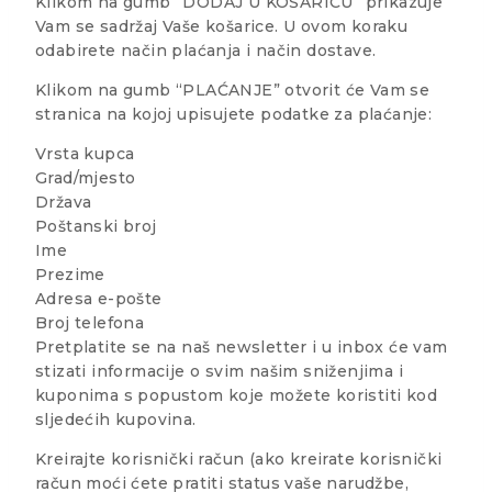
Klikom na gumb “DODAJ U KOŠARICU” prikazuje
Vam se sadržaj Vaše košarice. U ovom koraku
odabirete način plaćanja i način dostave.
Klikom na gumb “PLAĆANJE” otvorit će Vam se
stranica na kojoj upisujete podatke za plaćanje:
Vrsta kupca
Grad/mjesto
Država
Poštanski broj
Ime
Prezime
Adresa e-pošte
Broj telefona
Pretplatite se na naš newsletter i u inbox će vam
stizati informacije o svim našim sniženjima i
kuponima s popustom koje možete koristiti kod
sljedećih kupovina.
Kreirajte korisnički račun (ako kreirate korisnički
račun moći ćete pratiti status vaše narudžbe,