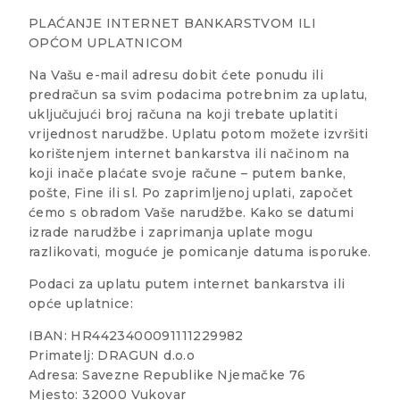
PLAĆANJE INTERNET BANKARSTVOM ILI
OPĆOM UPLATNICOM
Na Vašu e-mail adresu dobit ćete ponudu ili
predračun sa svim podacima potrebnim za uplatu,
uključujući broj računa na koji trebate uplatiti
vrijednost narudžbe. Uplatu potom možete izvršiti
korištenjem internet bankarstva ili načinom na
koji inače plaćate svoje račune – putem banke,
pošte, Fine ili sl. Po zaprimljenoj uplati, započet
ćemo s obradom Vaše narudžbe. Kako se datumi
izrade narudžbe i zaprimanja uplate mogu
razlikovati, moguće je pomicanje datuma isporuke.
Podaci za uplatu putem internet bankarstva ili
opće uplatnice:
IBAN: HR4423400091111229982
Primatelj: DRAGUN d.o.o
Adresa: Savezne Republike Njemačke 76
Mjesto: 32000 Vukovar