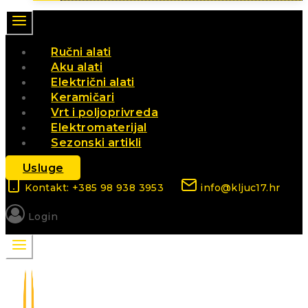
Ručni alati
Aku alati
Električni alati
Keramičari
Vrt i poljoprivreda
Elektromaterijal
Sezonski artikli
Usluge
Kontakt: +385 98 938 3953
info@kljuc17.hr
Login