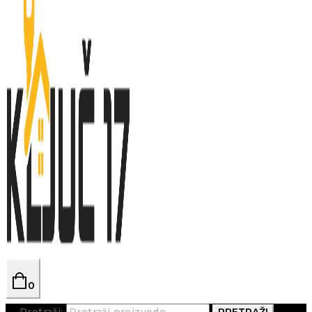
0
Pretraži:
PRETRAŽI