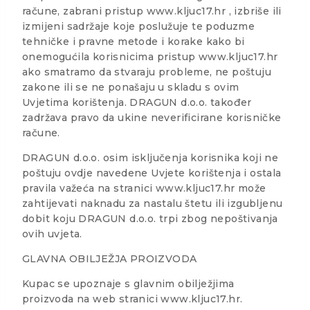
račune, zabrani pristup www.kljuc17.hr , izbriše ili
izmijeni sadržaje koje poslužuje te poduzme
tehničke i pravne metode i korake kako bi
onemogućila korisnicima pristup www.kljuc17.hr
ako smatramo da stvaraju probleme, ne poštuju
zakone ili se ne ponašaju u skladu s ovim
Uvjetima korištenja. DRAGUN d.o.o. također
zadržava pravo da ukine neverificirane korisničke
račune.
DRAGUN d.o.o. osim isključenja korisnika koji ne
poštuju ovdje navedene Uvjete korištenja i ostala
pravila važeća na stranici www.kljuc17.hr može
zahtijevati naknadu za nastalu štetu ili izgubljenu
dobit koju DRAGUN d.o.o. trpi zbog nepoštivanja
ovih uvjeta.
GLAVNA OBILJEŽJA PROIZVODA
Kupac se upoznaje s glavnim obilježjima
proizvoda na web stranici www.kljuc17.hr.