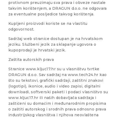
protivnom preuzimaju sva prava i obveze nastale
takvim korištenjem, a DRAGUN d.o.o. ne odgovara
za eventualne posljedice takvog korištenja.
Kupljeni proizvodi koriste se na vlastitu
odgovornost.
Sadržaj web stranice dostupan je na hrvatskom
jeziku. Službeni jezik za sklapanje ugovora o
kupoprodaji je hrvatski jezik.
Zaštita autorskih prava
Stranice www.kljuc17.hr su u vlasništvu tvrtke
DRAGUN d.o.o. Sav sadržaj na www.tech24.hr kao
što su tekstovi, grafički sadržaji, zaštitni znakovi
(logotipi), ikonice, audio i video zapisi, digitalni
downloadi, softverski paketi i podaci vlasništvo su
www.kljuc17.hr ili naših dobavljača sadržaja i
zaštićeni su domaćim i međunarodnim propisima
o zaštiti autorskog i srodnih prava odnosno prava
industrijskog vlasništva i njihova neovlaštena