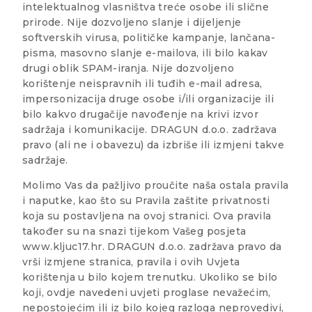
intelektualnog vlasništva treće osobe ili slične
prirode. Nije dozvoljeno slanje i dijeljenje
softverskih virusa, političke kampanje, lančana-
pisma, masovno slanje e-mailova, ili bilo kakav
drugi oblik SPAM-iranja. Nije dozvoljeno
korištenje neispravnih ili tuđih e-mail adresa,
impersonizacija druge osobe i/ili organizacije ili
bilo kakvo drugačije navođenje na krivi izvor
sadržaja i komunikacije. DRAGUN d.o.o. zadržava
pravo (ali ne i obavezu) da izbriše ili izmjeni takve
sadržaje.
Molimo Vas da pažljivo proučite naša ostala pravila
i naputke, kao što su Pravila zaštite privatnosti
koja su postavljena na ovoj stranici. Ova pravila
također su na snazi tijekom Vašeg posjeta
www.kljuc17.hr. DRAGUN d.o.o. zadržava pravo da
vrši izmjene stranica, pravila i ovih Uvjeta
korištenja u bilo kojem trenutku. Ukoliko se bilo
koji, ovdje navedeni uvjeti proglase nevažećim,
nepostojećim ili iz bilo kojeg razloga neprovedivi,