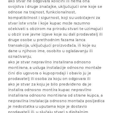
ako stvar ne odgovara količini ili nema ona
svojstva i druge značajke, uključujući one koje se
odnose na trajnost, funkcionalnost,
kompatibilnost i sigurnost, koji su uobičajeni za
stvar iste vrste i koje kupac može razumno
očekivati s obzirom na prirodu stvari te uzimajući
u obzir sve javne izjave koje su dali prodavatelj ili
druge osobe u prethodnim fazama lanca
transakcija, uključujući proizvođača, ili koje su
dane u njihovo ime, osobito u oglašavanju ili
označivanju,
ako je stvar nepravilno instalirana odnosno
montirana, a usluga instalacije odnosno montaže
čini dio ugovora o kupoprodaji i obavio ju je
prodavatelj ili osoba za koju on odgovara ili
ako je stvar za koju je bilo predviđeno da je
instalira odnosno montira kupac nepravilno
instalirana odnosno montirana od strane kupca, a
nepravilna instalacija odnosno montaža posljedica
je nedostatka u uputama koje je dostavio
prodavatelj ili, u slučaju stvari s digitalnim