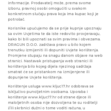
informacije. Prodavatelj može, prema svome
izboru, pravnoj osobi omogućiti u svakom
konkretnom slučaju prava koja ima kupac koji je
potrošač.
Korisnike upućujemo da se prije kupnje upoznaju
sa ovim Uvjetima te da iste redovito provjeravaju,
kako bi bili upoznati sa svim pravima i obvezama.
DRAGUN D.O.O. zadržava pravo u bilo kojem
trenutku izmijeniti ili dopuniti Uvjete korištenja.
Promjene stupaju na snagu danom objave na web
stranici. Nastavak pristupanja web stranici ili
korištenja bilo kojeg dijela njezinog sadržaja
smatrat će se pristankom na izmijenjene ili
dopunjene Uvjete korištenja.
Korištenje usluga www.kljuc17.hr odobrava se
isključivo punoljetnim osobama. Uporaba i
korištenje www.kljuc17.hr od strane djece ili
maloljetnih osoba nije dozvoljena te su roditelji
i/ili skrbnici dužni o tome voditi računa, u