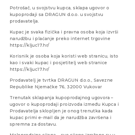
Potrošač, u svojstvu kupca, sklapa ugovor o
kupoprodaji sa DRAGUN d.o.o. u svojstvu
prodavatelja.
Kupac je svaka fizička i pravna osoba koja izvrši
narudžbu i plaćanje preko internet trgovine
https://kljuc17.hr/
Korisnik je osoba koja koristi web stranicu, isto
kao i svaki kupac i posjetitelj web stranice
https://kljuc17.hr/
Prodavatelj je tvrtka DRAGUN d.o.o., Savezne
Republike Njemačke 76, 32000 Vukovar
Trenutak sklapanja kupoprodajnog ugovora –
ugovor o kupoprodaji proizvoda između Kupca i
Prodavatelja sklopljen je onog trenutka kada
kupac primi e-mail da je narudžba završena i
spremna za dostavu.
Maloprodajna cijena – sve cijene izražene su u