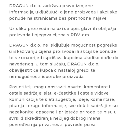
DRAGUN d.o.o. zadržava pravo izmjene
informacija, uključujući cijene proizvoda i akcijske
ponude na stranicama bez prethodne najave.
Uz sliku proizvoda nalazi se opis glavnih obilježja
proizvoda i njegova cijena s PDV-om.
DRAGUN d.o.o. ne isključuje mogućnost pogreške
u iskazivanju cijena proizvoda ili akcijske ponude
te se unaprijed ispričava kupcima ukoliko dođe do
navedenog. U tom slučaju, DRAGUN d.o.o.
obavijestit će kupca o nastaloj grešci te
nemogućnosti isporuke proizvoda.
Posjetitelji mogu postaviti osvrte, komentare i
ostale sadržaje; slati e-čestitke i ostale vidove
komunikacija te slati sugestije, ideje, komentare,
pitanja i druge informacije, sve dok ti sadržaji nisu
nezakonite, opscene i prijeteće prirode, te nisu u
svrsi diskreditiranja nečijeg dobrog imena,
povređivanja privatnosti, povrede prava