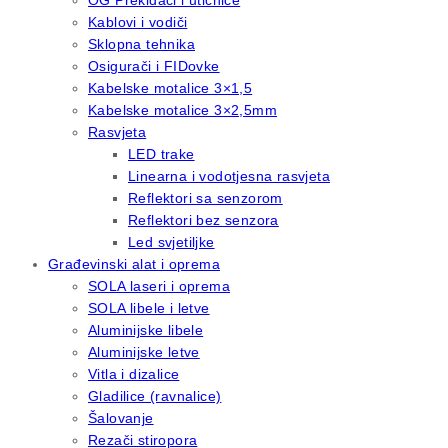
OG Prekidači i utičnice
Kablovi i vodiči
Sklopna tehnika
Osigurači i FIDovke
Kabelske motalice 3×1,5
Kabelske motalice 3×2,5mm
Rasvjeta
LED trake
Linearna i vodotjesna rasvjeta
Reflektori sa senzorom
Reflektori bez senzora
Led svjetiljke
Građevinski alat i oprema
SOLA laseri i oprema
SOLA libele i letve
Aluminijske libele
Aluminijske letve
Vitla i dizalice
Gladilice (ravnalice)
Šalovanje
Rezači stiropora