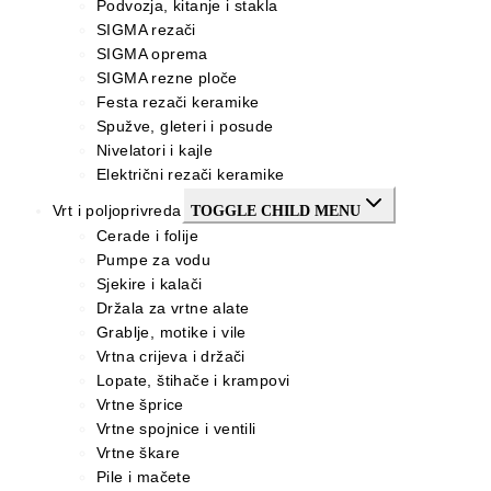
Podvozja, kitanje i stakla
SIGMA rezači
SIGMA oprema
SIGMA rezne ploče
Festa rezači keramike
Spužve, gleteri i posude
Nivelatori i kajle
Električni rezači keramike
Vrt i poljoprivreda
TOGGLE CHILD MENU
Cerade i folije
Pumpe za vodu
Sjekire i kalači
Držala za vrtne alate
Grablje, motike i vile
Vrtna crijeva i držači
Lopate, štihače i krampovi
Vrtne šprice
Vrtne spojnice i ventili
Vrtne škare
Pile i mačete