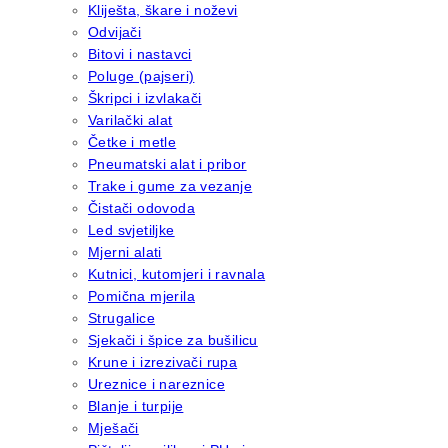
Kliješta, škare i noževi
Odvijači
Bitovi i nastavci
Poluge (pajseri)
Škripci i izvlakači
Varilački alat
Četke i metle
Pneumatski alat i pribor
Trake i gume za vezanje
Čistači odovoda
Led svjetiljke
Mjerni alati
Kutnici, kutomjeri i ravnala
Pomična mjerila
Strugalice
Sjekači i špice za bušilicu
Krune i izrezivači rupa
Ureznice i nareznice
Blanje i turpije
Mješači