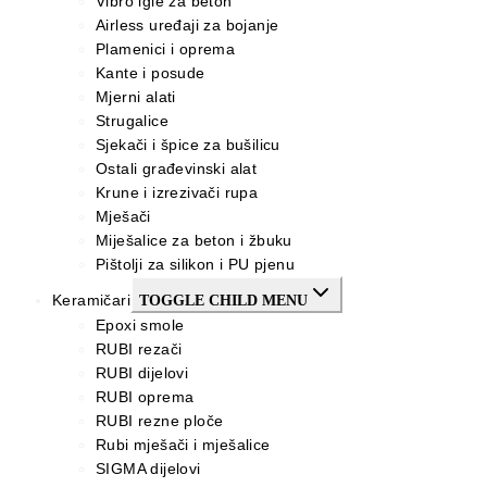
Vibro igle za beton
Airless uređaji za bojanje
Plamenici i oprema
Kante i posude
Mjerni alati
Strugalice
Sjekači i špice za bušilicu
Ostali građevinski alat
Krune i izrezivači rupa
Mješači
Miješalice za beton i žbuku
Pištolji za silikon i PU pjenu
Keramičari
TOGGLE CHILD MENU
Epoxi smole
RUBI rezači
RUBI dijelovi
RUBI oprema
RUBI rezne ploče
Rubi mješači i mješalice
SIGMA dijelovi