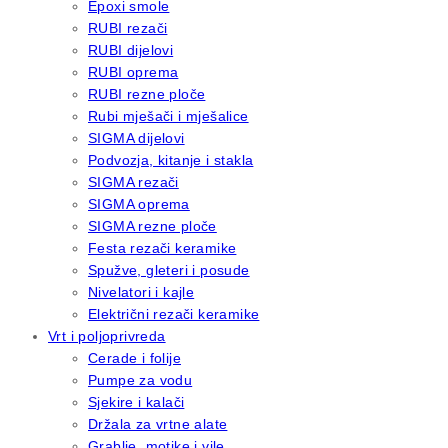
Epoxi smole
RUBI rezači
RUBI dijelovi
RUBI oprema
RUBI rezne ploče
Rubi mješači i mješalice
SIGMA dijelovi
Podvozja, kitanje i stakla
SIGMA rezači
SIGMA oprema
SIGMA rezne ploče
Festa rezači keramike
Spužve, gleteri i posude
Nivelatori i kajle
Električni rezači keramike
Vrt i poljoprivreda
Cerade i folije
Pumpe za vodu
Sjekire i kalači
Držala za vrtne alate
Grablje, motike i vile