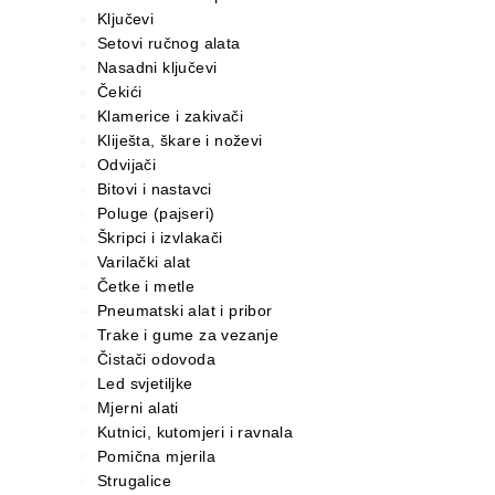
Ključevi
Setovi ručnog alata
Nasadni ključevi
Čekići
Klamerice i zakivači
Kliješta, škare i noževi
Odvijači
Bitovi i nastavci
Poluge (pajseri)
Škripci i izvlakači
Varilački alat
Četke i metle
Pneumatski alat i pribor
Trake i gume za vezanje
Čistači odovoda
Led svjetiljke
Mjerni alati
Kutnici, kutomjeri i ravnala
Pomična mjerila
Strugalice