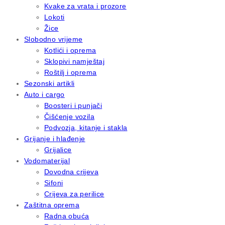
Kvake za vrata i prozore
Lokoti
Žice
Slobodno vrijeme
Kotlići i oprema
Sklopivi namještaj
Roštilj i oprema
Sezonski artikli
Auto i cargo
Boosteri i punjači
Čišćenje vozila
Podvozja, kitanje i stakla
Grijanje i hlađenje
Grijalice
Vodomaterijal
Dovodna crijeva
Sifoni
Crijeva za perilice
Zaštitna oprema
Radna obuća