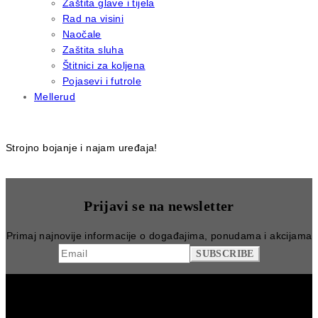
Zaštita glave i tijela
Rad na visini
Naočale
Zaštita sluha
Štitnici za koljena
Pojasevi i futrole
Mellerud
Strojno bojanje i najam uređaja!
Prijavi se na newsletter
Primaj najnovije informacije o događajima, ponudama i akcijama