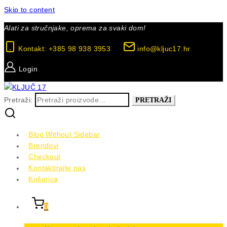
Skip to content
Alati za stručnjake, oprema za svaki dom!
Kontakt: +385 98 938 3953
info@kljuc17.hr
Login
Pretraži:
PRETRAŽI
Blog Without Sidebar
Brendovi
Checkout
Kontaktirajte nas
Košarica
0