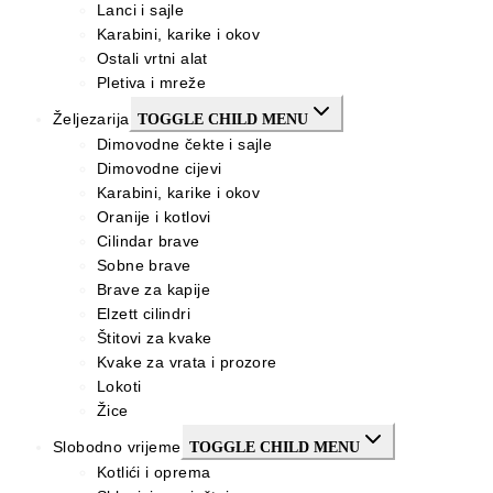
Lanci i sajle
Karabini, karike i okov
Ostali vrtni alat
Pletiva i mreže
Željezarija
TOGGLE CHILD MENU
Dimovodne čekte i sajle
Dimovodne cijevi
Karabini, karike i okov
Oranije i kotlovi
Cilindar brave
Sobne brave
Brave za kapije
Elzett cilindri
Štitovi za kvake
Kvake za vrata i prozore
Lokoti
Žice
Slobodno vrijeme
TOGGLE CHILD MENU
Kotlići i oprema