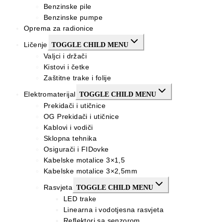
Benzinske pile
Benzinske pumpe
Oprema za radionice
Ličenje
TOGGLE CHILD MENU
Valjci i držači
Kistovi i četke
Zaštitne trake i folije
Elektromaterijal
TOGGLE CHILD MENU
Prekidači i utičnice
OG Prekidači i utičnice
Kablovi i vodiči
Sklopna tehnika
Osigurači i FIDovke
Kabelske motalice 3×1,5
Kabelske motalice 3×2,5mm
Rasvjeta
TOGGLE CHILD MENU
LED trake
Linearna i vodotjesna rasvjeta
Reflektori sa senzorom