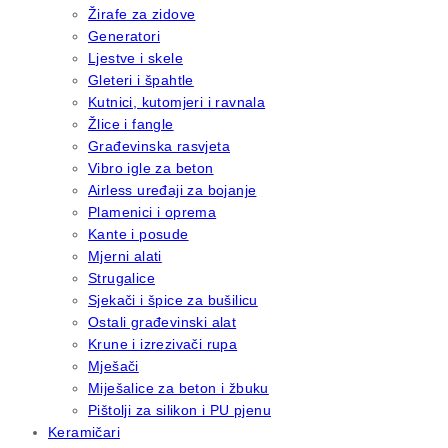
Žirafe za zidove
Generatori
Ljestve i skele
Gleteri i špahtle
Kutnici, kutomjeri i ravnala
Žlice i fangle
Građevinska rasvjeta
Vibro igle za beton
Airless uređaji za bojanje
Plamenici i oprema
Kante i posude
Mjerni alati
Strugalice
Sjekači i špice za bušilicu
Ostali građevinski alat
Krune i izrezivači rupa
Mješači
Miješalice za beton i žbuku
Pištolji za silikon i PU pjenu
Keramičari