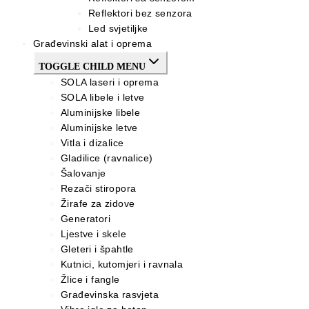
Reflektori bez senzora
Led svjetiljke
Građevinski alat i oprema
TOGGLE CHILD MENU
SOLA laseri i oprema
SOLA libele i letve
Aluminijske libele
Aluminijske letve
Vitla i dizalice
Gladilice (ravnalice)
Šalovanje
Rezači stiropora
Žirafe za zidove
Generatori
Ljestve i skele
Gleteri i špahtle
Kutnici, kutomjeri i ravnala
Žlice i fangle
Građevinska rasvjeta