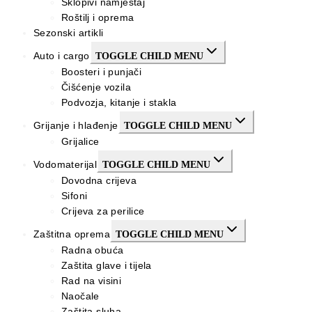
Sklopivi namještaj
Roštilj i oprema
Sezonski artikli
Auto i cargo
TOGGLE CHILD MENU
Boosteri i punjači
Čišćenje vozila
Podvozja, kitanje i stakla
Grijanje i hlađenje
TOGGLE CHILD MENU
Grijalice
Vodomaterijal
TOGGLE CHILD MENU
Dovodna crijeva
Sifoni
Crijeva za perilice
Zaštitna oprema
TOGGLE CHILD MENU
Radna obuća
Zaštita glave i tijela
Rad na visini
Naočale
Zaštita sluha