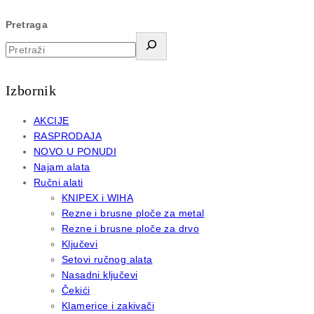
Pretraga
Izbornik
AKCIJE
RASPRODAJA
NOVO U PONUDI
Najam alata
Ručni alati
KNIPEX i WIHA
Rezne i brusne ploče za metal
Rezne i brusne ploče za drvo
Ključevi
Setovi ručnog alata
Nasadni ključevi
Čekići
Klamerice i zakivači