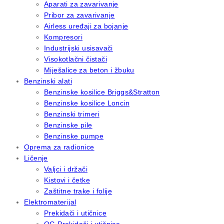
Aparati za zavarivanje
Pribor za zavarivanje
Airless uređaji za bojanje
Kompresori
Industrijski usisavači
Visokotlačni čistači
Miješalice za beton i žbuku
Benzinski alati
Benzinske kosilice Briggs&Stratton
Benzinske kosilice Loncin
Benzinski trimeri
Benzinske pile
Benzinske pumpe
Oprema za radionice
Ličenje
Valjci i držači
Kistovi i četke
Zaštitne trake i folije
Elektromaterijal
Prekidači i utičnice