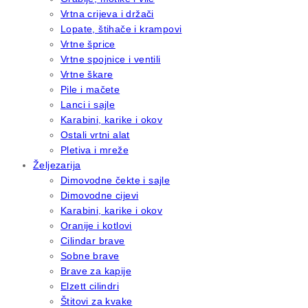
Vrtna crijeva i držači
Lopate, štihače i krampovi
Vrtne šprice
Vrtne spojnice i ventili
Vrtne škare
Pile i mačete
Lanci i sajle
Karabini, karike i okov
Ostali vrtni alat
Pletiva i mreže
Željezarija
Dimovodne čekte i sajle
Dimovodne cijevi
Karabini, karike i okov
Oranije i kotlovi
Cilindar brave
Sobne brave
Brave za kapije
Elzett cilindri
Štitovi za kvake