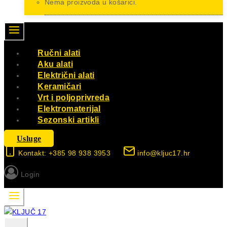
Nema proizvoda u košarici.
Ručni alati
Aku alati
Električni alati
Keramičari
Vrt i poljoprivreda
Elektromaterijal
Sezonski artikli
Usluge
Kontakt: +385 98 938 3953
info@kljuc17.hr
Login