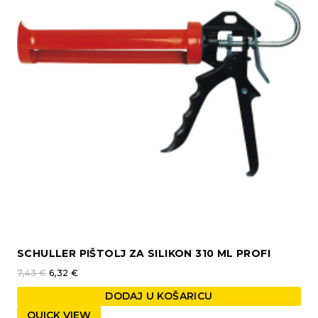
SCHULLER PIŠTOLJ ZA SILIKON 310 ML PROFI
7,43
€
6,32
€
DODAJ U KOŠARICU
QUICK VIEW