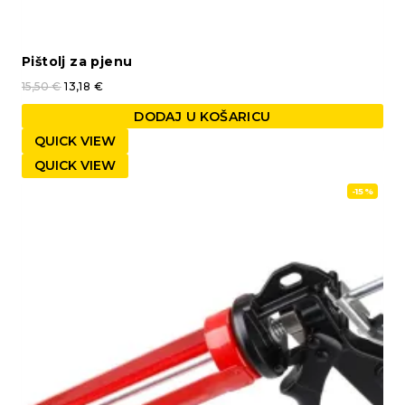
Pištolj za pjenu
15,50
€
13,18
€
DODAJ U KOŠARICU
QUICK VIEW
QUICK VIEW
-15%