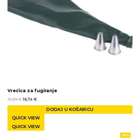
Vrećica za fugiranje
19,69
€
16,74
€
DODAJ U KOŠARICU
QUICK VIEW
QUICK VIEW
-15%