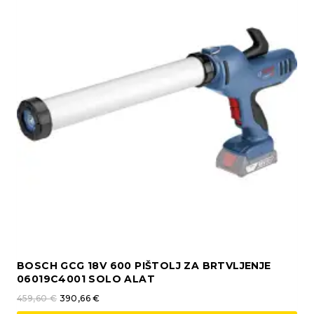
BOSCH GCG 18V 600 PIŠTOLJ ZA BRTVLJENJE
06019C4001 SOLO ALAT
459,60
€
390,66
€