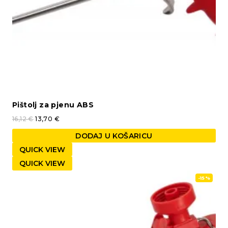
Pištolj za pjenu ABS
16,12
€
13,70
€
DODAJ U KOŠARICU
QUICK VIEW
QUICK VIEW
-15%