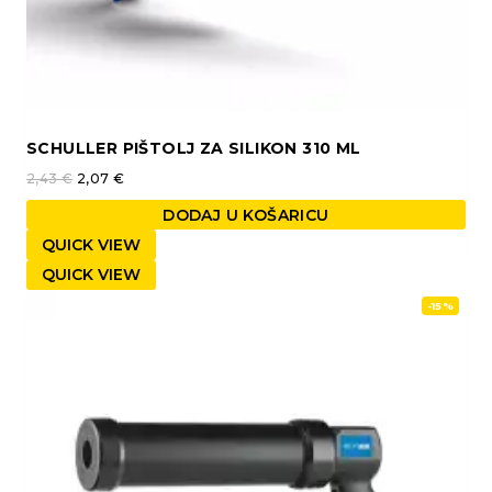
SCHULLER PIŠTOLJ ZA SILIKON 310 ML
2,43
€
2,07
€
DODAJ U KOŠARICU
QUICK VIEW
QUICK VIEW
-15%