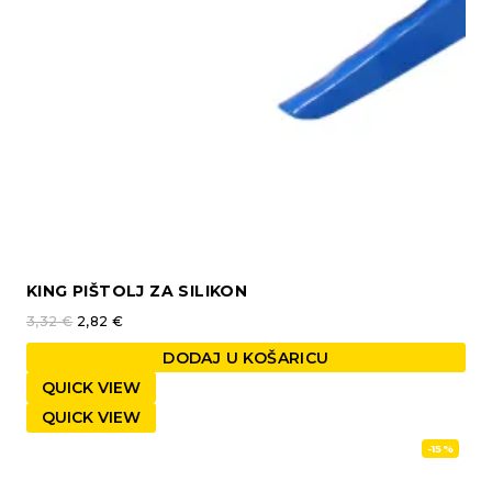
KING PIŠTOLJ ZA SILIKON
3,32
€
2,82
€
DODAJ U KOŠARICU
QUICK VIEW
QUICK VIEW
-15%