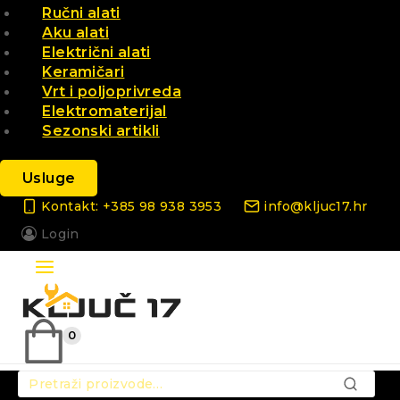
Ručni alati
Aku alati
Električni alati
Keramičari
Vrt i poljoprivreda
Elektromaterijal
Sezonski artikli
Usluge
Kontakt: +385 98 938 3953
info@kljuc17.hr
Login
0
Pretraži:
PRETRAŽ