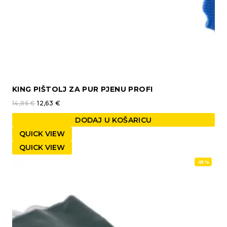
KING PIŠTOLJ ZA PUR PJENU PROFI
14,86
€
12,63
€
DODAJ U KOŠARICU
QUICK VIEW
QUICK VIEW
-15%