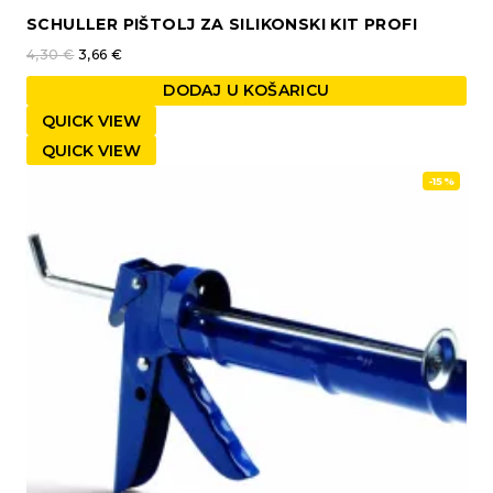
SCHULLER PIŠTOLJ ZA SILIKONSKI KIT PROFI
4,30
€
3,66
€
DODAJ U KOŠARICU
QUICK VIEW
QUICK VIEW
-15%