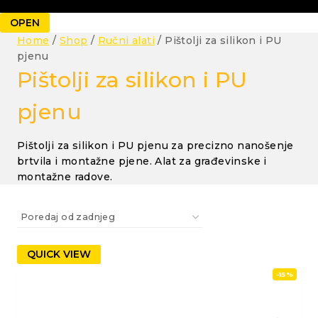
OPEN
Home
/
Shop
/
Ručni alati
/
Pištolji za silikon i PU
pjenu
Pištolji za silikon i PU
pjenu
Pištolji za silikon i PU pjenu za precizno nanošenje
brtvila i montažne pjene. Alat za građevinske i
montažne radove.
QUICK VIEW
-15%