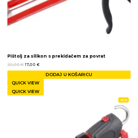
Pištolj za silikon s prekidačem za povrat
20,00
€
17,00
€
DODAJ U KOŠARICU
QUICK VIEW
QUICK VIEW
-15%