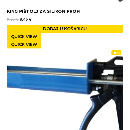
KING PIŠTOLJ ZA SILIKON PROFI
9,95
€
8,46
€
DODAJ U KOŠARICU
QUICK VIEW
QUICK VIEW
-15%