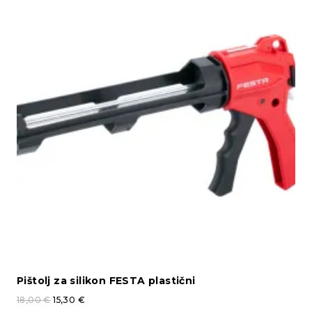
Pištolj za silikon FESTA plastični
18,00
€
15,30
€