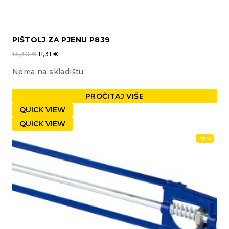
PIŠTOLJ ZA PJENU P839
13,30
€
11,31
€
Nema na skladištu
PROČITAJ VIŠE
QUICK VIEW
QUICK VIEW
-15%