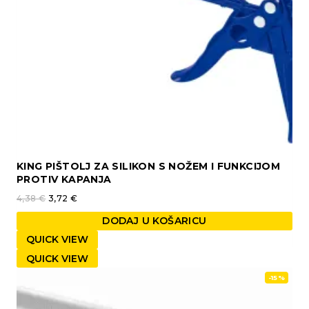
KING PIŠTOLJ ZA SILIKON S NOŽEM I FUNKCIJOM
PROTIV KAPANJA
4,38
€
3,72
€
DODAJ U KOŠARICU
QUICK VIEW
QUICK VIEW
-15%