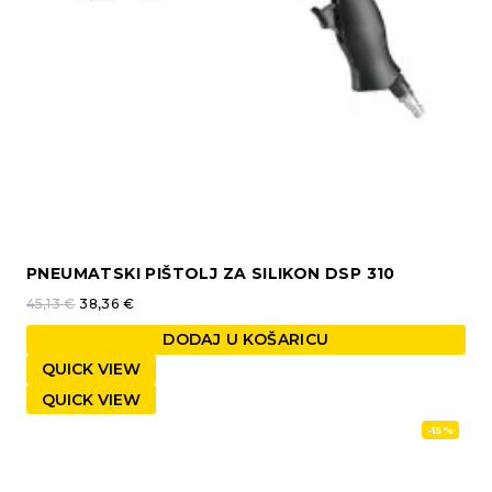
PNEUMATSKI PIŠTOLJ ZA SILIKON DSP 310
45,13
€
38,36
€
DODAJ U KOŠARICU
QUICK VIEW
QUICK VIEW
-15%