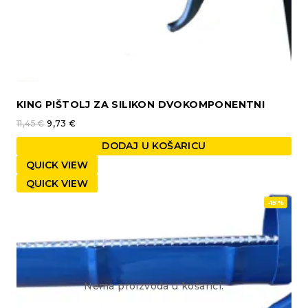
KING PIŠTOLJ ZA SILIKON DVOKOMPONENTNI
11,45
€
9,73
€
DODAJ U KOŠARICU
QUICK VIEW
QUICK VIEW
-15%
Nema proizvoda u košarici.