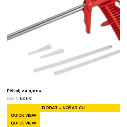
Pištolj za pjenu
9,50
€
8,08
€
DODAJ U KOŠARICU
QUICK VIEW
QUICK VIEW