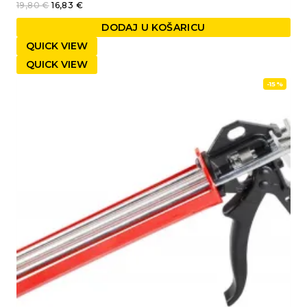
19,80
€
16,83
€
DODAJ U KOŠARICU
QUICK VIEW
QUICK VIEW
-15%