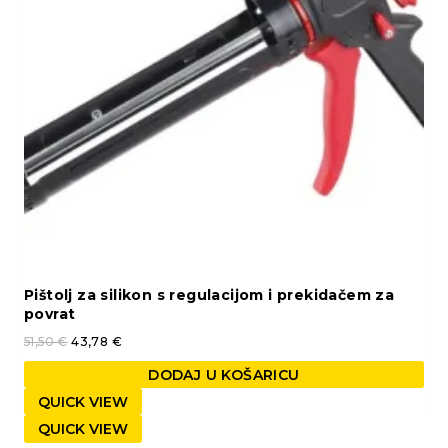
Pištolj za silikon s regulacijom i prekidačem za
povrat
51,50
€
43,78
€
DODAJ U KOŠARICU
QUICK VIEW
QUICK VIEW