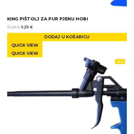
KING PIŠTOLJ ZA PUR PJENU HOBI
11,28
€
9,59
€
DODAJ U KOŠARICU
QUICK VIEW
QUICK VIEW
-15%