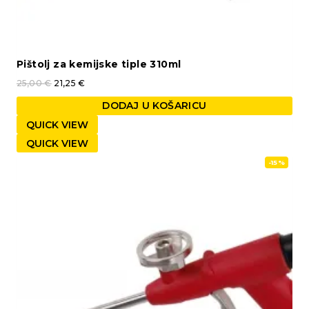
Pištolj za kemijske tiple 310ml
25,00
€
21,25
€
DODAJ U KOŠARICU
QUICK VIEW
QUICK VIEW
-15%