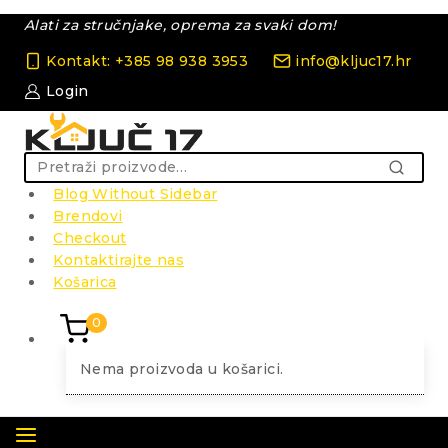
Skip
Alati za stručnjake, oprema za svaki dom!
to
content
Kontakt: +385 98 938 3953
info@kljuc17.hr
Login
Pretraži:
PRETRAŽ
Blog Without Sidebar
Brendovi
Checkout
Kontaktirajte nas
Košarica
0
Nema proizvoda u košarici.