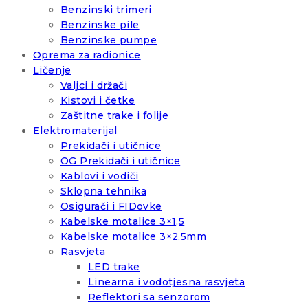
Benzinski trimeri
Benzinske pile
Benzinske pumpe
Oprema za radionice
Ličenje
Valjci i držači
Kistovi i četke
Zaštitne trake i folije
Elektromaterijal
Prekidači i utičnice
OG Prekidači i utičnice
Kablovi i vodiči
Sklopna tehnika
Osigurači i FIDovke
Kabelske motalice 3×1,5
Kabelske motalice 3×2,5mm
Rasvjeta
LED trake
Linearna i vodotjesna rasvjeta
Reflektori sa senzorom