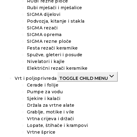
RUBI rezne ploče
Rubi mješači i mješalice
SIGMA dijelovi
Podvozja, kitanje i stakla
SIGMA rezači
SIGMA oprema
SIGMA rezne ploče
Festa rezači keramike
Spužve, gleteri i posude
Nivelatori i kajle
Električni rezači keramike
Vrt i poljoprivreda
TOGGLE CHILD MENU
Cerade i folije
Pumpe za vodu
Sjekire i kalači
Držala za vrtne alate
Grablje, motike i vile
Vrtna crijeva i držači
Lopate, štihače i krampovi
Vrtne šprice