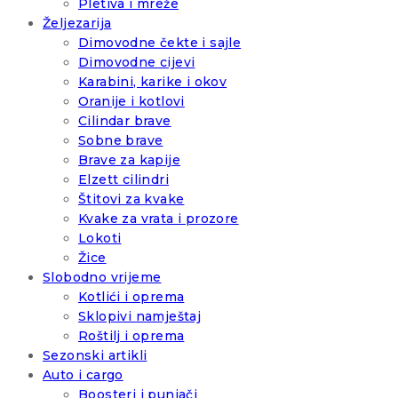
Pletiva i mreže
Željezarija
Dimovodne čekte i sajle
Dimovodne cijevi
Karabini, karike i okov
Oranije i kotlovi
Cilindar brave
Sobne brave
Brave za kapije
Elzett cilindri
Štitovi za kvake
Kvake za vrata i prozore
Lokoti
Žice
Slobodno vrijeme
Kotlići i oprema
Sklopivi namještaj
Roštilj i oprema
Sezonski artikli
Auto i cargo
Boosteri i punjači