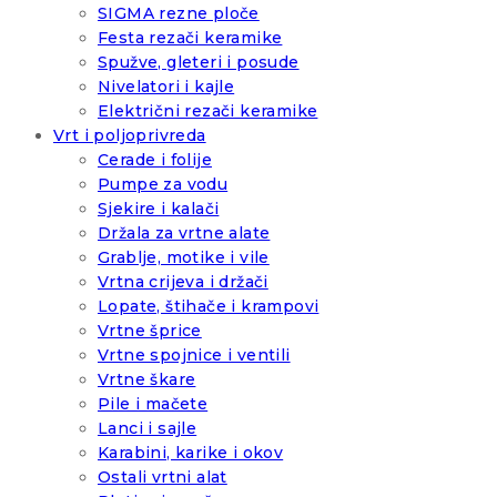
SIGMA rezne ploče
Festa rezači keramike
Spužve, gleteri i posude
Nivelatori i kajle
Električni rezači keramike
Vrt i poljoprivreda
Cerade i folije
Pumpe za vodu
Sjekire i kalači
Držala za vrtne alate
Grablje, motike i vile
Vrtna crijeva i držači
Lopate, štihače i krampovi
Vrtne šprice
Vrtne spojnice i ventili
Vrtne škare
Pile i mačete
Lanci i sajle
Karabini, karike i okov
Ostali vrtni alat