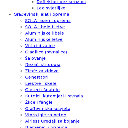
Reflektori bez senzora
Led svjetiljke
Građevinski alat i oprema
SOLA laseri i oprema
SOLA libele i letve
Aluminijske libele
Aluminijske letve
Vitla i dizalice
Gladilice (ravnalice)
Šalovanje
Rezači stiropora
Žirafe za zidove
Generatori
Ljestve i skele
Gleteri i špahtle
Kutnici, kutomjeri i ravnala
Žlice i fangle
Građevinska rasvjeta
Vibro igle za beton
Airless uređaji za bojanje
Plamenici i oprema