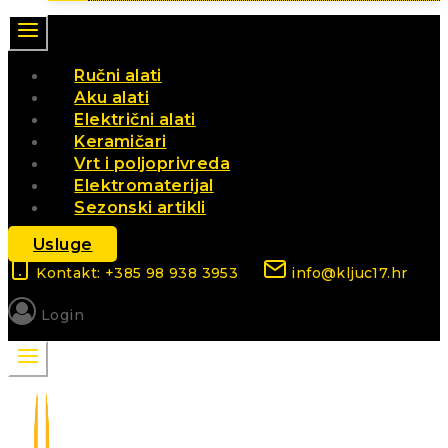
Ručni alati
Aku alati
Električni alati
Keramičari
Vrt i poljoprivreda
Elektromaterijal
Sezonski artikli
Usluge
Kontakt: +385 98 938 3953
info@kljuc17.hr
Login