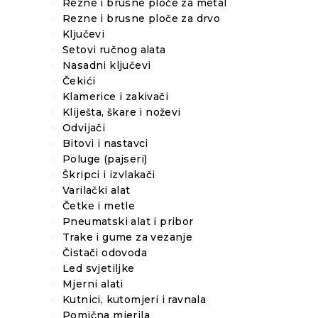
Rezne i brusne ploče za metal
Rezne i brusne ploče za drvo
Ključevi
Setovi ručnog alata
Nasadni ključevi
Čekići
Klamerice i zakivači
Kliješta, škare i noževi
Odvijači
Bitovi i nastavci
Poluge (pajseri)
Škripci i izvlakači
Varilački alat
Četke i metle
Pneumatski alat i pribor
Trake i gume za vezanje
Čistači odovoda
Led svjetiljke
Mjerni alati
Kutnici, kutomjeri i ravnala
Pomična mjerila