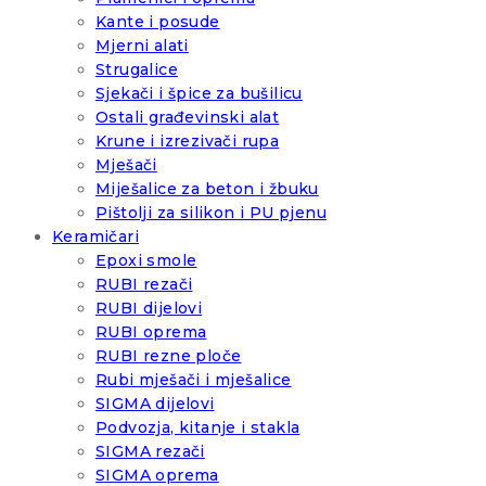
Kante i posude
Mjerni alati
Strugalice
Sjekači i špice za bušilicu
Ostali građevinski alat
Krune i izrezivači rupa
Mješači
Miješalice za beton i žbuku
Pištolji za silikon i PU pjenu
Keramičari
Epoxi smole
RUBI rezači
RUBI dijelovi
RUBI oprema
RUBI rezne ploče
Rubi mješači i mješalice
SIGMA dijelovi
Podvozja, kitanje i stakla
SIGMA rezači
SIGMA oprema