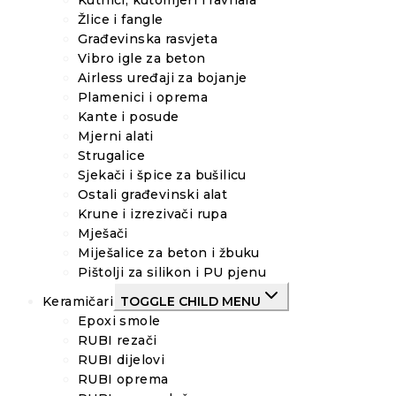
Kutnici, kutomjeri i ravnala
Žlice i fangle
Građevinska rasvjeta
Vibro igle za beton
Airless uređaji za bojanje
Plamenici i oprema
Kante i posude
Mjerni alati
Strugalice
Sjekači i špice za bušilicu
Ostali građevinski alat
Krune i izrezivači rupa
Mješači
Miješalice za beton i žbuku
Pištolji za silikon i PU pjenu
Keramičari
TOGGLE CHILD MENU
Epoxi smole
RUBI rezači
RUBI dijelovi
RUBI oprema