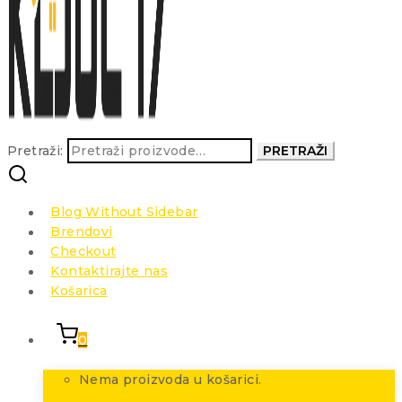
Pretraži:
PRETRAŽI
Blog Without Sidebar
Brendovi
Checkout
Kontaktirajte nas
Košarica
0
Nema proizvoda u košarici.