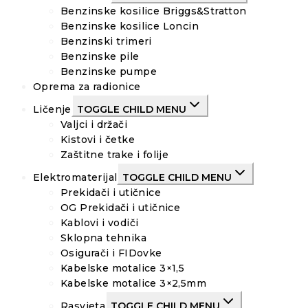
Benzinske kosilice Briggs&Stratton
Benzinske kosilice Loncin
Benzinski trimeri
Benzinske pile
Benzinske pumpe
Oprema za radionice
Ličenje
TOGGLE CHILD MENU
Valjci i držači
Kistovi i četke
Zaštitne trake i folije
Elektromaterijal
TOGGLE CHILD MENU
Prekidači i utičnice
OG Prekidači i utičnice
Kablovi i vodiči
Sklopna tehnika
Osigurači i FIDovke
Kabelske motalice 3×1,5
Kabelske motalice 3×2,5mm
Rasvjeta
TOGGLE CHILD MENU