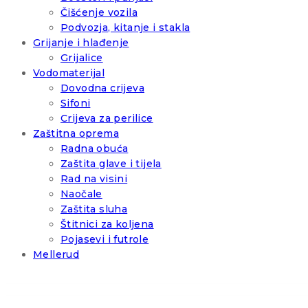
Čišćenje vozila
Podvozja, kitanje i stakla
Grijanje i hlađenje
Grijalice
Vodomaterijal
Dovodna crijeva
Sifoni
Crijeva za perilice
Zaštitna oprema
Radna obuća
Zaštita glave i tijela
Rad na visini
Naočale
Zaštita sluha
Štitnici za koljena
Pojasevi i futrole
Mellerud