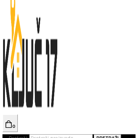
0
Pretraži:
PRETRAŽI