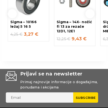
Sigma – 10166
Sigma – 14X- nožić
Si
ležaj 5 16 5
fi 13 za rezače
dr
12D1, 12E1
M
3,27
€
4,25
€
9,43
€
12,25
€
6,
Prijavi se na newsletter
Primaj najnovije informacije o događajima,
ponudama i akcijama