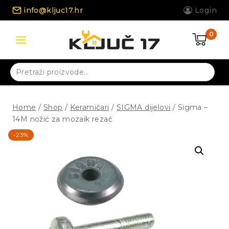
Skip
info@kljuc17.hr
Login
to
content
0
Pretraži:
Home
/
Shop
/
Keramičari
/
SIGMA dijelovi
/
Sigma –
14M nožić za mozaik rezač
-23%