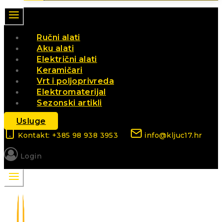
Ručni alati
Aku alati
Električni alati
Keramičari
Vrt i poljoprivreda
Elektromaterijal
Sezonski artikli
Usluge
Kontakt: +385 98 938 3953
info@kljuc17.hr
Login