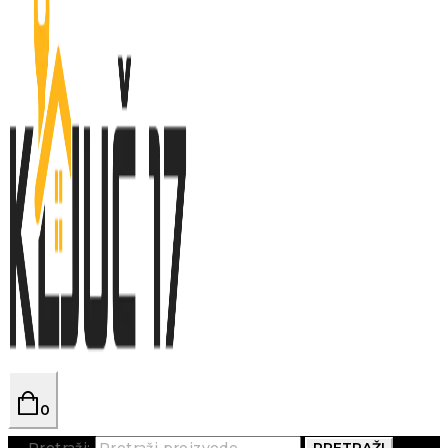
0
Pretraži:
PRETRAŽI