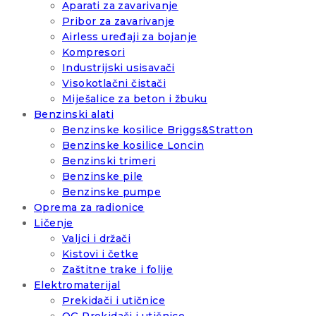
Aparati za zavarivanje
Pribor za zavarivanje
Airless uređaji za bojanje
Kompresori
Industrijski usisavači
Visokotlačni čistači
Miješalice za beton i žbuku
Benzinski alati
Benzinske kosilice Briggs&Stratton
Benzinske kosilice Loncin
Benzinski trimeri
Benzinske pile
Benzinske pumpe
Oprema za radionice
Ličenje
Valjci i držači
Kistovi i četke
Zaštitne trake i folije
Elektromaterijal
Prekidači i utičnice
OG Prekidači i utičnice