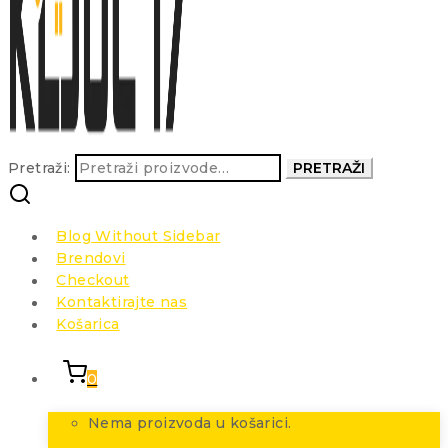
Pretraži:
PRETRAŽI
Blog Without Sidebar
Brendovi
Checkout
Kontaktirajte nas
Košarica
0
Nema proizvoda u košarici.