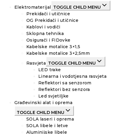
Elektromaterijal
TOGGLE CHILD MENU
Prekidači i utičnice
OG Prekidači i utičnice
Kablovi i vodiči
Sklopna tehnika
Osigurači i FIDovke
Kabelske motalice 3×1,5
Kabelske motalice 3×2,5mm
Rasvjeta
TOGGLE CHILD MENU
LED trake
Linearna i vodotjesna rasvjeta
Reflektori sa senzorom
Reflektori bez senzora
Led svjetiljke
Građevinski alat i oprema
TOGGLE CHILD MENU
SOLA laseri i oprema
SOLA libele i letve
Aluminijske libele