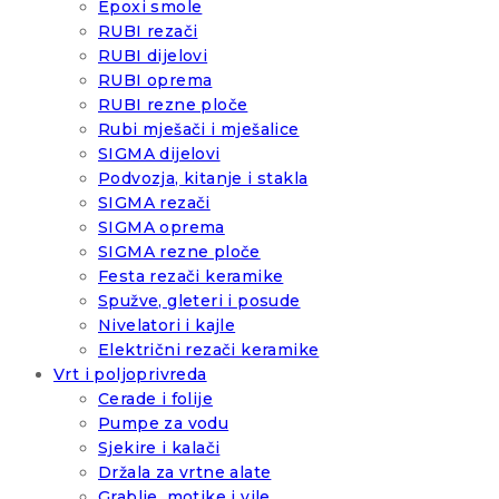
Epoxi smole
RUBI rezači
RUBI dijelovi
RUBI oprema
RUBI rezne ploče
Rubi mješači i mješalice
SIGMA dijelovi
Podvozja, kitanje i stakla
SIGMA rezači
SIGMA oprema
SIGMA rezne ploče
Festa rezači keramike
Spužve, gleteri i posude
Nivelatori i kajle
Električni rezači keramike
Vrt i poljoprivreda
Cerade i folije
Pumpe za vodu
Sjekire i kalači
Držala za vrtne alate
Grablje, motike i vile