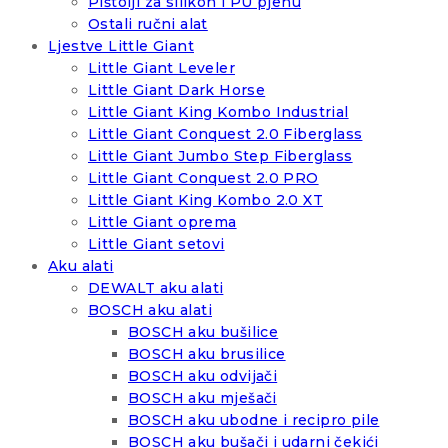
Pištolji za silikon i PU pjenu
Ostali ručni alat
Ljestve Little Giant
Little Giant Leveler
Little Giant Dark Horse
Little Giant King Kombo Industrial
Little Giant Conquest 2.0 Fiberglass
Little Giant Jumbo Step Fiberglass
Little Giant Conquest 2.0 PRO
Little Giant King Kombo 2.0 XT
Little Giant oprema
Little Giant setovi
Aku alati
DEWALT aku alati
BOSCH aku alati
BOSCH aku bušilice
BOSCH aku brusilice
BOSCH aku odvijači
BOSCH aku mješači
BOSCH aku ubodne i recipro pile
BOSCH aku bušači i udarni čekići