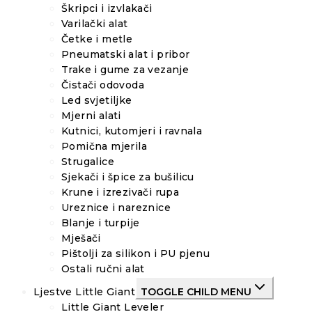
Škripci i izvlakači
Varilački alat
Četke i metle
Pneumatski alat i pribor
Trake i gume za vezanje
Čistači odovoda
Led svjetiljke
Mjerni alati
Kutnici, kutomjeri i ravnala
Pomična mjerila
Strugalice
Sjekači i špice za bušilicu
Krune i izrezivači rupa
Ureznice i nareznice
Blanje i turpije
Mješači
Pištolji za silikon i PU pjenu
Ostali ručni alat
Ljestve Little Giant
TOGGLE CHILD MENU
Little Giant Leveler