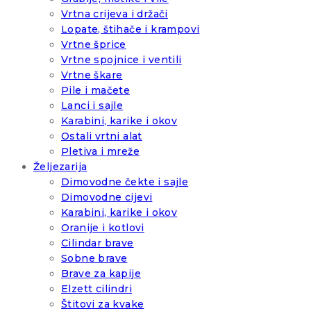
Vrtna crijeva i držači
Lopate, štihače i krampovi
Vrtne šprice
Vrtne spojnice i ventili
Vrtne škare
Pile i mačete
Lanci i sajle
Karabini, karike i okov
Ostali vrtni alat
Pletiva i mreže
Željezarija
Dimovodne čekte i sajle
Dimovodne cijevi
Karabini, karike i okov
Oranije i kotlovi
Cilindar brave
Sobne brave
Brave za kapije
Elzett cilindri
Štitovi za kvake