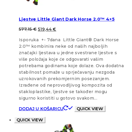
Ljestve Little Giant Dark Horse 2.0™ 4×5
577,15
€
519,44
€
Isporuka +- 7dana Little Giant® Dark Horse
2.0™ kombinira neke od naših najboljih
značajki ljestava u jedne svestrane ljestve s
više položaja koje će odgovarati vašim
potrebama godinama koje dolaze. Ova dodatna
stabilnost pomaže u sprječavanju nezgoda
uzrokovanih prekomjernim posezanjem.
Izrađene od neprovodljivog kompozita od
stakloplastike, ljestve se također mogu
sigurno koristiti u gotovo svakom…
DODAJ U KOŠARICU
QUICK VIEW
QUICK VIEW