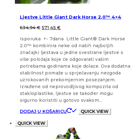
Ljestve Little Giant Dark Horse 2.0™ 4×4
634,94
€
571,45
€
Isporuka +- 7dana Little Giant® Dark Horse
2.0™ kombinira neke od naših najboljih
značajki ljestava u jedne svestrane ljestve s
više položaja koje će odgovarati vašim
potrebama godinama koje dolaze. Ova dodatna
stabilnost pomaže u sprječavanju nezgoda
uzrokovanih prekomjernim posezanjem.
Izrađene od neprovodljivog kompozita od
stakloplastike, ljestve se također mogu
sigurno koristiti u gotovo svakom…
DODAJ U KOŠARICU
QUICK VIEW
QUICK VIEW