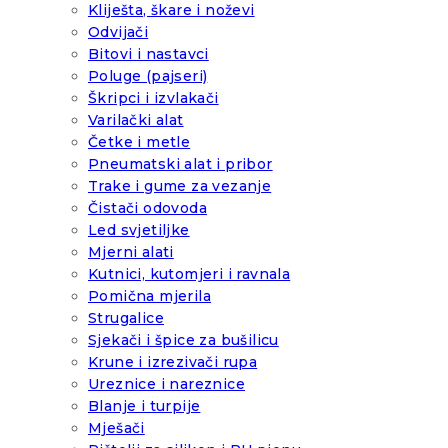
Kliješta, škare i noževi
Odvijači
Bitovi i nastavci
Poluge (pajseri)
Škripci i izvlakači
Varilački alat
Četke i metle
Pneumatski alat i pribor
Trake i gume za vezanje
Čistači odovoda
Led svjetiljke
Mjerni alati
Kutnici, kutomjeri i ravnala
Pomična mjerila
Strugalice
Sjekači i špice za bušilicu
Krune i izrezivači rupa
Ureznice i nareznice
Blanje i turpije
Mješači