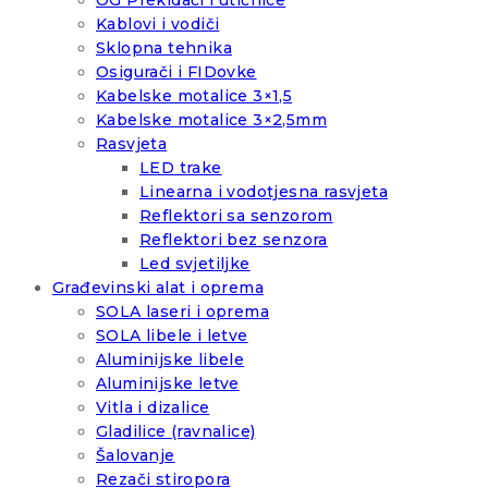
Kablovi i vodiči
Sklopna tehnika
Osigurači i FIDovke
Kabelske motalice 3×1,5
Kabelske motalice 3×2,5mm
Rasvjeta
LED trake
Linearna i vodotjesna rasvjeta
Reflektori sa senzorom
Reflektori bez senzora
Led svjetiljke
Građevinski alat i oprema
SOLA laseri i oprema
SOLA libele i letve
Aluminijske libele
Aluminijske letve
Vitla i dizalice
Gladilice (ravnalice)
Šalovanje
Rezači stiropora