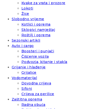
Kvake za vrata i prozore
Lokoti
Žice
Slobodno vrijeme
Kotlići i oprema
Sklopivi namještaj
Roštilj i oprema
Sezonski artikli
Auto i cargo
Boosteri i punjači
Čišćenje vozila
Podvozja, kitanje i stakla
Grijanje i hlađenje
Grijalice
Vodomaterijal
Dovodna crijeva
Sifoni
Crijeva za perilice
Zaštitna oprema
Radna obuća