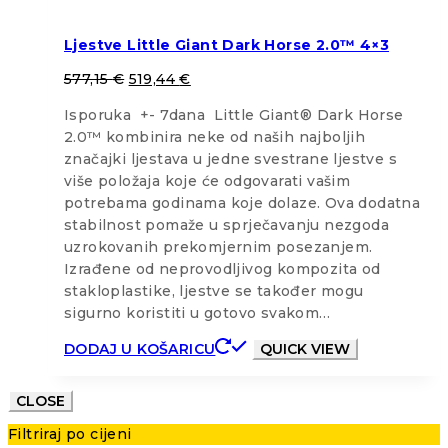
Ljestve Little Giant Dark Horse 2.0™ 4×3
577,15
€
519,44
€
Isporuka +- 7dana Little Giant® Dark Horse
2.0™ kombinira neke od naših najboljih
značajki ljestava u jedne svestrane ljestve s
više položaja koje će odgovarati vašim
potrebama godinama koje dolaze. Ova dodatna
stabilnost pomaže u sprječavanju nezgoda
uzrokovanih prekomjernim posezanjem.
Izrađene od neprovodljivog kompozita od
stakloplastike, ljestve se također mogu
sigurno koristiti u gotovo svakom…
DODAJ U KOŠARICU
QUICK VIEW
CLOSE
Filtriraj po cijeni