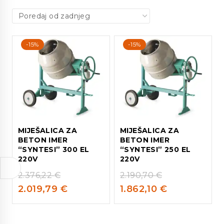
-15%
-15%
MIJEŠALICA ZA
MIJEŠALICA ZA
BETON IMER
BETON IMER
“SYNTESI” 300 EL
“SYNTESI” 250 EL
220V
220V
2.376,22
€
2.190,70
€
2.019,79
€
1.862,10
€