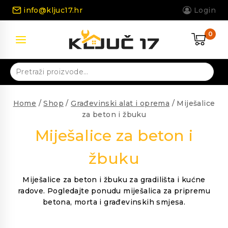
Skip
info@kljuc17.hr
Login
to
content
0
Pretraži:
Home
/
Shop
/
Građevinski alat i oprema
/
Miješalice
za beton i žbuku
Miješalice za beton i
žbuku
Miješalice za beton i žbuku za gradilišta i kućne
radove. Pogledajte ponudu miješalica za pripremu
betona, morta i građevinskih smjesa.