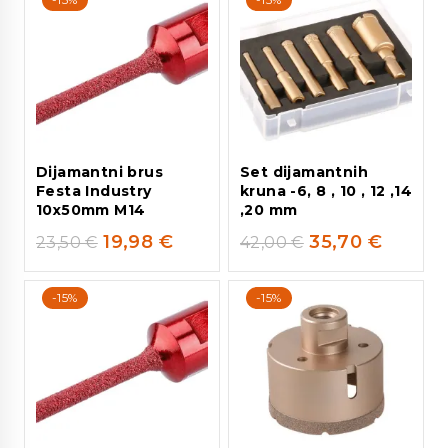
Dijamantni brus
Set dijamantnih
Festa Industry
kruna -6, 8 , 10 , 12 ,14
10x50mm M14
,20 mm
19,98
€
35,70
€
23,50
€
42,00
€
-15%
-15%