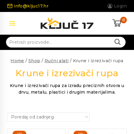
Skip
info@kljuc17.hr
Login
to
content
0
Pretraži:
Home
/
Shop
/
Ručni alati
/
Krune i izrezivači rupa
Krune i izrezivači rupa
Krune i izrezivači rupa za izradu preciznih otvora u
drvu, metalu, plastici i drugim materijalima.
-15%
-15%