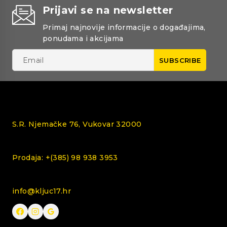
Prijavi se na newsletter
Primaj najnovije informacije o događajima,
ponudama i akcijama
S.R. Njemačke 76, Vukovar 32000
Prodaja: +(385) 98 938 3953
info@kljuc17.hr