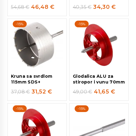
46,48
€
34,30
€
54,68
€
40,35
€
-15%
-15%
Kruna sa svrdlom
Glodalica ALU za
115mm SDS+
stiropor i vunu 70mm
31,52
€
41,65
€
37,08
€
49,00
€
-15%
-15%