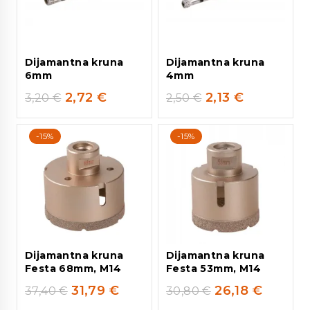
Dijamantna kruna
Dijamantna kruna
6mm
4mm
2,72
€
2,13
€
3,20
€
2,50
€
-15%
-15%
Dijamantna kruna
Dijamantna kruna
Festa 68mm, M14
Festa 53mm, M14
31,79
€
26,18
€
37,40
€
30,80
€