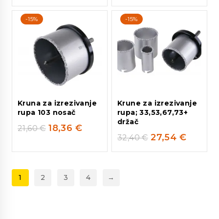
-15%
-15%
Kruna za izrezivanje
Krune za izrezivanje
rupa 103 nosač
rupa; 33,53,67,73+
držač
18,36
€
21,60
€
27,54
€
32,40
€
1
2
3
4
→