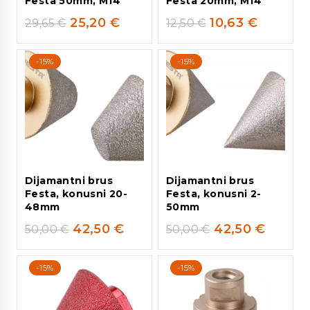
Festa 50mm, M14
Festa 20mm, M14
25,20
€
10,63
€
29,65
€
12,50
€
-15%
-15%
Dijamantni brus
Dijamantni brus
Festa, konusni 20-
Festa, konusni 2-
48mm
50mm
42,50
€
42,50
€
50,00
€
50,00
€
-15%
-15%