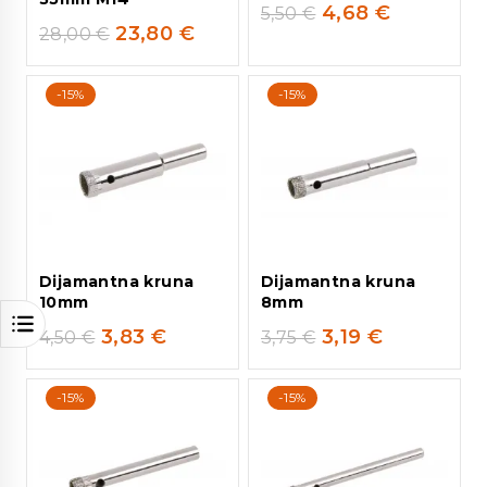
4,68
€
5,50
€
23,80
€
28,00
€
-15%
-15%
Dijamantna kruna
Dijamantna kruna
10mm
8mm
3,83
€
3,19
€
4,50
€
3,75
€
-15%
-15%