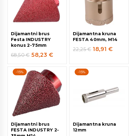
Dijamantni brus
Dijamantna kruna
Festa INDUSTRY
FESTA 40mm, M14
konus 2-75mm
18,91
€
22,25
€
58,23
€
68,50
€
-15%
-15%
Dijamantni brus
Dijamantna kruna
FESTA INDUSTRY 2-
12mm
35mm M14