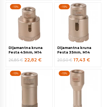
-15%
-15%
Dijamantna kruna
Dijamantna kruna
Festa 45mm, M14
Festa 35mm, M14
22,82
€
17,43
€
26,85
€
20,50
€
-15%
-15%