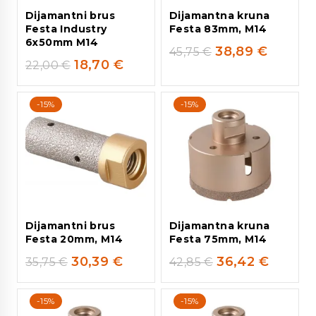
Dijamantni brus
Dijamantna kruna
Festa Industry
Festa 83mm, M14
6x50mm M14
38,89
€
45,75
€
18,70
€
22,00
€
-15%
-15%
Dijamantni brus
Dijamantna kruna
Festa 20mm, M14
Festa 75mm, M14
30,39
€
36,42
€
35,75
€
42,85
€
-15%
-15%