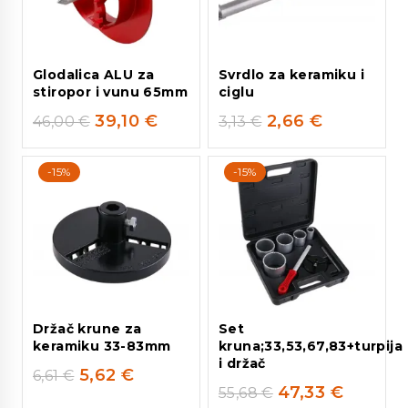
Glodalica ALU za
Svrdlo za keramiku i
stiropor i vunu 65mm
ciglu
39,10
€
2,66
€
46,00
€
3,13
€
-15%
-15%
Držač krune za
Set
keramiku 33-83mm
kruna;33,53,67,83+turpija
i držač
5,62
€
6,61
€
47,33
€
55,68
€