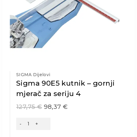
SIGMA Dijelovi
Sigma 90E5 kutnik – gornji
mjerač za seriju 4
127,75
€
98,37
€
Sigma
90E5
kutnik