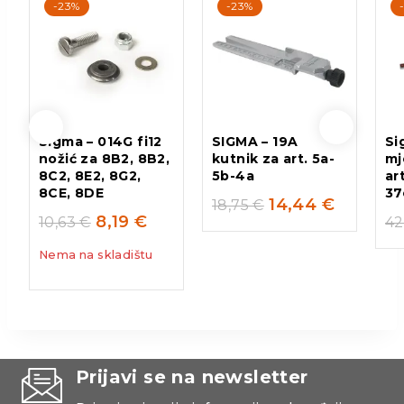
-23%
-23%
Sigma – 014G fi12
SIGMA – 19A
Si
nožić za 8B2, 8B2,
kutnik za art. 5a-
mj
8C2, 8E2, 8G2,
5b-4a
ar
8CE, 8DE
3
14,44
€
18,75
€
8,19
€
10,63
€
42
Nema na skladištu
Prijavi se na newsletter