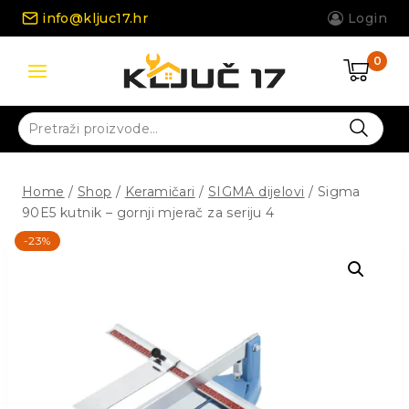
Skip
info@kljuc17.hr
Login
to
content
0
Pretraži:
Home
/
Shop
/
Keramičari
/
SIGMA dijelovi
/
Sigma
90E5 kutnik – gornji mjerač za seriju 4
-23%