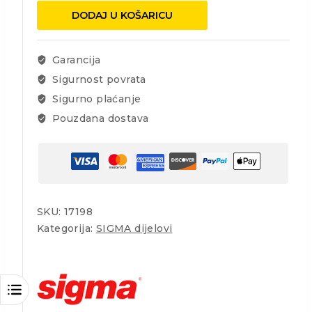
-
DODAJ U KOŠARICU
gornji
mjerač
za
Garancija
seriju
Sigurnost povrata
4
Sigurno plaćanje
količina
Pouzdana dostava
SKU:
17198
Kategorija:
SIGMA dijelovi