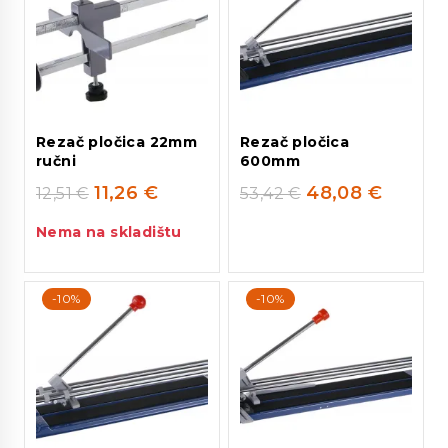
Rezač pločica 22mm
Rezač pločica
ručni
600mm
11,26
€
48,08
€
12,51
€
53,42
€
Nema na skladištu
-10%
-10%