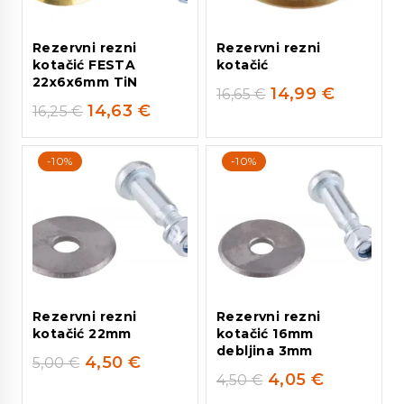
Rezervni rezni
Rezervni rezni
kotačić FESTA
kotačić
22x6x6mm TiN
14,99
€
16,65
€
14,63
€
16,25
€
-10%
-10%
Rezervni rezni
Rezervni rezni
kotačić 22mm
kotačić 16mm
debljina 3mm
4,50
€
5,00
€
4,05
€
4,50
€