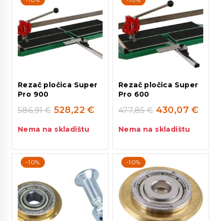
Rezač pločica Super
Rezač pločica Super
Pro 900
Pro 600
528,22
€
430,07
€
586,91
€
477,85
€
Nema na skladištu
Nema na skladištu
-10%
-10%