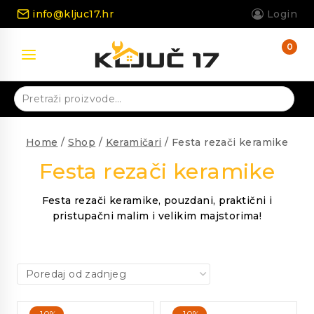
Skip
info@kljuc17.hr
Login
to
content
0
Pretraži:
Home
/
Shop
/
Keramičari
/
Festa rezači keramike
Festa rezači keramike
Festa rezači keramike, pouzdani, praktični i
pristupačni malim i velikim majstorima!
-10%
-10%