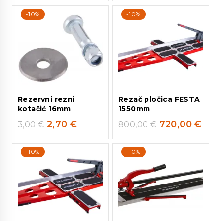
-10%
-10%
Rezervni rezni
Rezač pločica FESTA
kotačić 16mm
1550mm
2,70
€
720,00
€
3,00
€
800,00
€
-10%
-10%