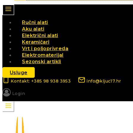
Ručni alati
Aku alati
Električni alati
Keramičari
Vrt i poljoprivreda
Elektromaterijal
Sezonski artikli
Usluge
Kontakt: +385 98 938 3953
info@kljuc17.hr
Login