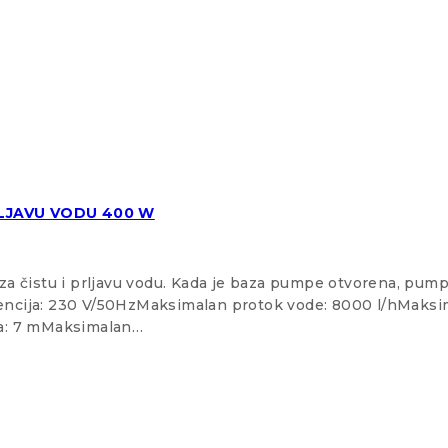
RLJAVU VODU 400 W
 čistu i prljavu vodu. Kada je baza pumpe otvorena, pumpa
kvencija: 230 V/50HzMaksimalan protok vode: 8000 l/hMaksi
na: 7 mMaksimalan…