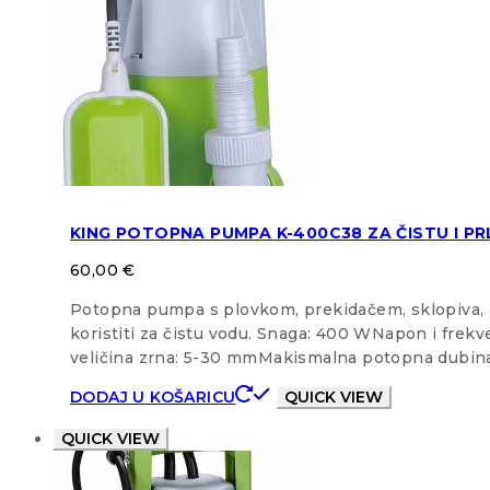
KING POTOPNA PUMPA K-400C38 ZA ČISTU I P
60,00
€
Potopna pumpa s plovkom, prekidačem, sklopiva, za
koristiti za čistu vodu. Snaga: 400 WNapon i fre
veličina zrna: 5-30 mmMakismalna potopna dubi
DODAJ U KOŠARICU
QUICK VIEW
QUICK VIEW