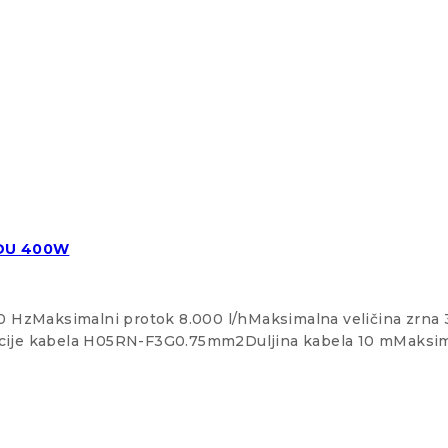
ODU 400W
0 HzMaksimalni protok 8.000 l/hMaksimalna veličina zrn
 acije kabela H05RN-F3G0.75mm2Duljina kabela 10 mMaksima