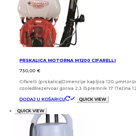
PRSKALICA MOTORNA M1200 CIFARELLI
730,00
€
Cifarelli (prskalica)Dimenzije kapljica 120 µmHo
cooledRezervoar goriva 2,3 lSpremnik 17 lTežina 
DODAJ U KOŠARICU
QUICK VIEW
QUICK VIEW