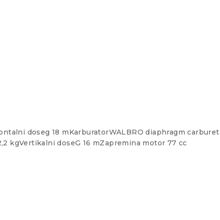
rizontalni doseg 18 mKarburatorWALBRO diaphragm carburet
12,2 kgVertikalni doseG 16 mZapremina motor 77 cc