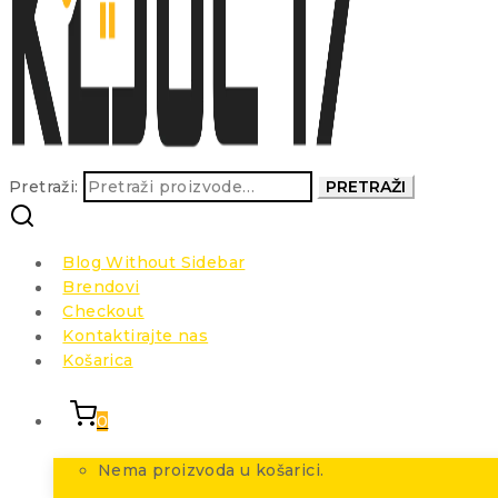
Pretraži:
PRETRAŽI
Blog Without Sidebar
Brendovi
Checkout
Kontaktirajte nas
Košarica
0
Nema proizvoda u košarici.