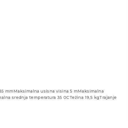
a 35 mmMaksimalna usisna visina 5 mMaksimalna
lna srednja temperatura 35 0CTežina 19,5 kgTrajanje