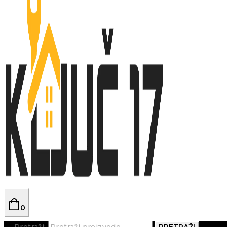
0
Pretraži:
PRETRAŽI