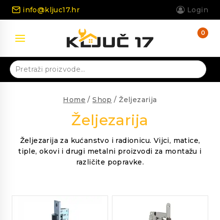
Skip
info@kljuc17.hr
Login
to
content
0
Pretraži:
Home
/
Shop
/
Željezarija
Željezarija
Željezarija za kućanstvo i radionicu. Vijci, matice,
tiple, okovi i drugi metalni proizvodi za montažu i
različite popravke.