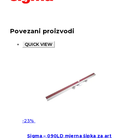
Povezani proizvodi
QUICK VIEW
-23%
Sigma – 090LD mjerna šipka za art