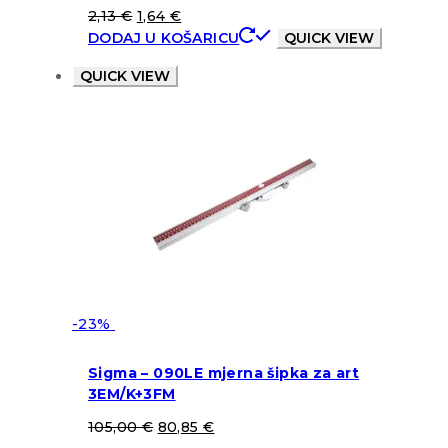
2,13
€
1,64
€
DODAJ U KOŠARICU
QUICK VIEW
QUICK VIEW
-23%
Sigma – 090LE mjerna šipka za art
3EM/K+3FM
105,00
€
80,85
€