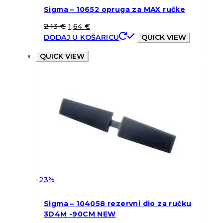
Sigma – 10652 opruga za MAX ručke
2,13
€
1,64
€
DODAJ U KOŠARICU
QUICK VIEW
QUICK VIEW
-23%
Sigma – 104058 rezervni dio za ručku
3D4M -90CM NEW