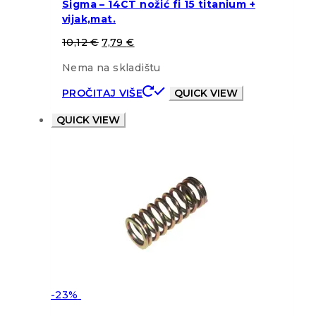
Sigma – 14CT nožić fi 15 titanium +
vijak,mat.
10,12
€
7,79
€
Nema na skladištu
PROČITAJ VIŠE
QUICK VIEW
QUICK VIEW
-23%