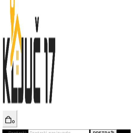
0
Pretraži:
PRETRAŽI