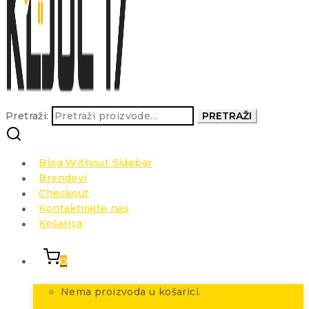
Pretraži:
PRETRAŽI
Blog Without Sidebar
Brendovi
Checkout
Kontaktirajte nas
Košarica
0
Nema proizvoda u košarici.