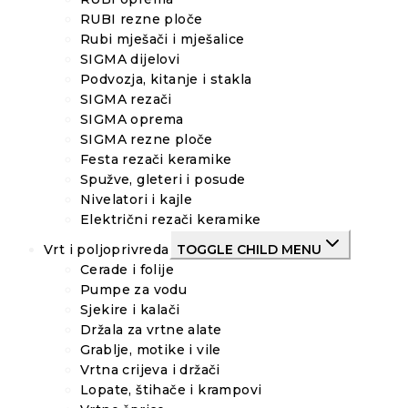
RUBI rezne ploče
Rubi mješači i mješalice
SIGMA dijelovi
Podvozja, kitanje i stakla
SIGMA rezači
SIGMA oprema
SIGMA rezne ploče
Festa rezači keramike
Spužve, gleteri i posude
Nivelatori i kajle
Električni rezači keramike
Vrt i poljoprivreda
TOGGLE CHILD MENU
Cerade i folije
Pumpe za vodu
Sjekire i kalači
Držala za vrtne alate
Grablje, motike i vile
Vrtna crijeva i držači
Lopate, štihače i krampovi