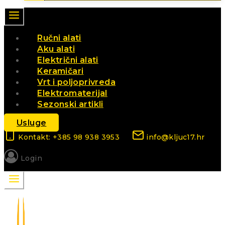
Ručni alati
Aku alati
Električni alati
Keramičari
Vrt i poljoprivreda
Elektromaterijal
Sezonski artikli
Usluge
Kontakt: +385 98 938 3953
info@kljuc17.hr
Login