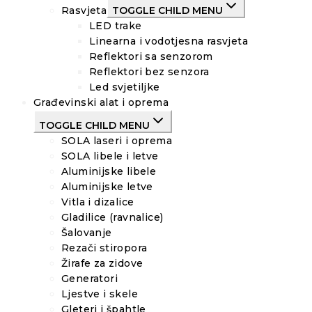
Rasvjeta
TOGGLE CHILD MENU
LED trake
Linearna i vodotjesna rasvjeta
Reflektori sa senzorom
Reflektori bez senzora
Led svjetiljke
Građevinski alat i oprema
TOGGLE CHILD MENU
SOLA laseri i oprema
SOLA libele i letve
Aluminijske libele
Aluminijske letve
Vitla i dizalice
Gladilice (ravnalice)
Šalovanje
Rezači stiropora
Žirafe za zidove
Generatori
Ljestve i skele
Gleteri i špahtle