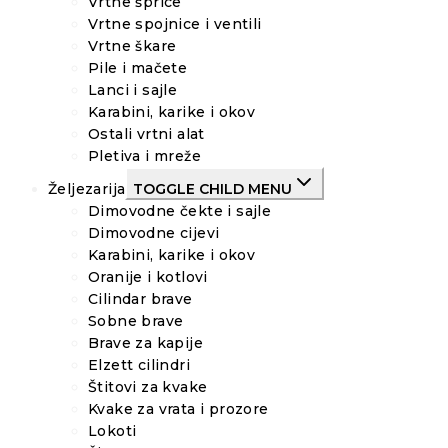
Vrtne šprice
Vrtne spojnice i ventili
Vrtne škare
Pile i mačete
Lanci i sajle
Karabini, karike i okov
Ostali vrtni alat
Pletiva i mreže
Željezarija
TOGGLE CHILD MENU
Dimovodne čekte i sajle
Dimovodne cijevi
Karabini, karike i okov
Oranije i kotlovi
Cilindar brave
Sobne brave
Brave za kapije
Elzett cilindri
Štitovi za kvake
Kvake za vrata i prozore
Lokoti