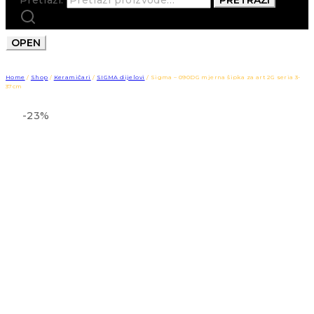
OPEN
Home
/
Shop
/
Keramičari
/
SIGMA dijelovi
/
Sigma – 090DG mjerna šipka za art 2G seria 3-
37cm
-23%