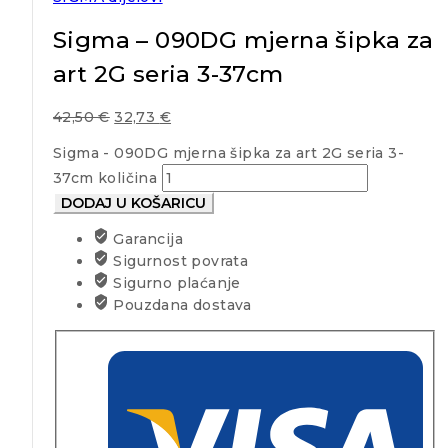
Sigma – 090DG mjerna šipka za
art 2G seria 3-37cm
42,50
€
32,73
€
Sigma - 090DG mjerna šipka za art 2G seria 3-
37cm količina
DODAJ U KOŠARICU
Garancija
Sigurnost povrata
Sigurno plaćanje
Pouzdana dostava