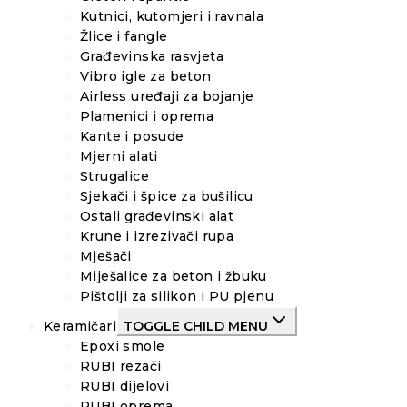
Kutnici, kutomjeri i ravnala
Žlice i fangle
Građevinska rasvjeta
Vibro igle za beton
Airless uređaji za bojanje
Plamenici i oprema
Kante i posude
Mjerni alati
Strugalice
Sjekači i špice za bušilicu
Ostali građevinski alat
Krune i izrezivači rupa
Mješači
Miješalice za beton i žbuku
Pištolji za silikon i PU pjenu
Keramičari
TOGGLE CHILD MENU
Epoxi smole
RUBI rezači
RUBI dijelovi
RUBI oprema