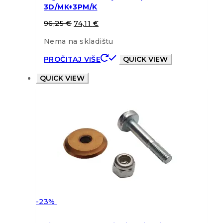
3D/MK+3PM/K
96,25
€
74,11
€
Nema na skladištu
PROČITAJ VIŠE
QUICK VIEW
QUICK VIEW
-23%