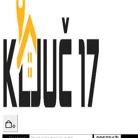
0
Pretraži:
PRETRAŽI