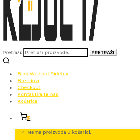
Pretraži:
PRETRAŽI
Blog Without Sidebar
Brendovi
Checkout
Kontaktirajte nas
Košarica
0
Nema proizvoda u košarici.