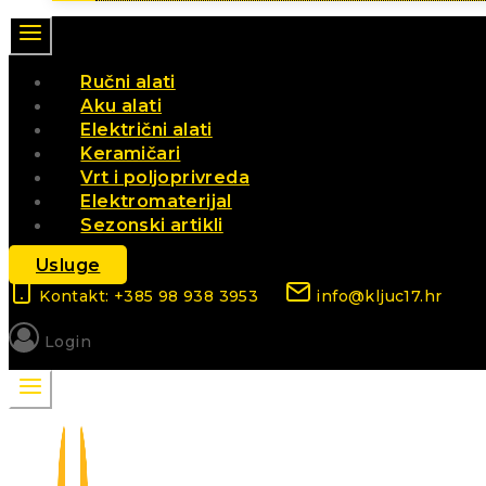
Ručni alati
Aku alati
Električni alati
Keramičari
Vrt i poljoprivreda
Elektromaterijal
Sezonski artikli
Usluge
Kontakt: +385 98 938 3953
info@kljuc17.hr
Login