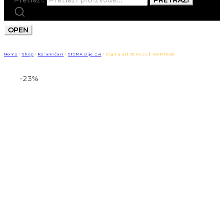
OPEN
Home
/
Shop
/
Keramičari
/
SIGMA dijelovi
/
Sigma art 92 knob fi 60 M10x25
-23%