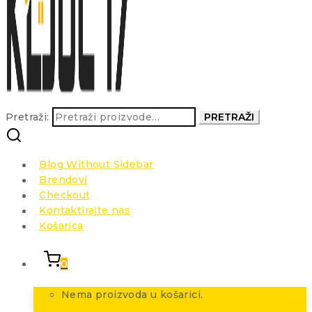
Pretraži:
PRETRAŽI
Blog Without Sidebar
Brendovi
Checkout
Kontaktirajte nas
Košarica
0
Nema proizvoda u košarici.