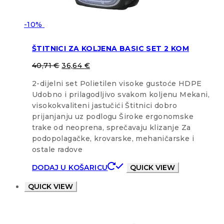
-10%
ŠTITNICI ZA KOLJENA BASIC SET 2 KOM
40,71
€
36,64
€
2-dijelni set Polietilen visoke gustoće HDPE
Udobno i prilagodljivo svakom koljenu Mekani,
visokokvaliteni jastučići Štitnici dobro
prijanjanju uz podlogu Široke ergonomske
trake od neoprena, sprečavaju klizanje Za
podopolagačke, krovarske, mehaničarske i
ostale radove
DODAJ U KOŠARICU
QUICK VIEW
QUICK VIEW