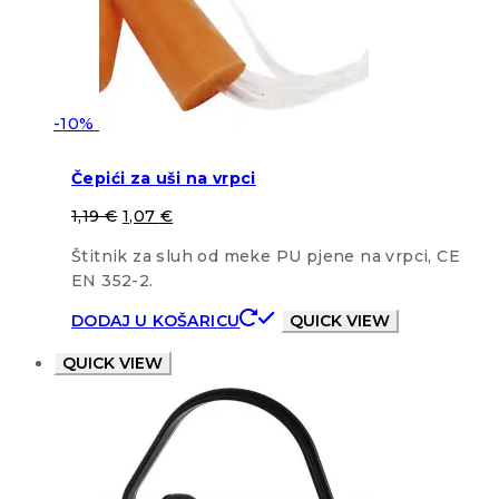
-10%
Čepići za uši na vrpci
1,19
€
1,07
€
Štitnik za sluh od meke PU pjene na vrpci, CE
EN 352-2.
DODAJ U KOŠARICU
QUICK VIEW
QUICK VIEW