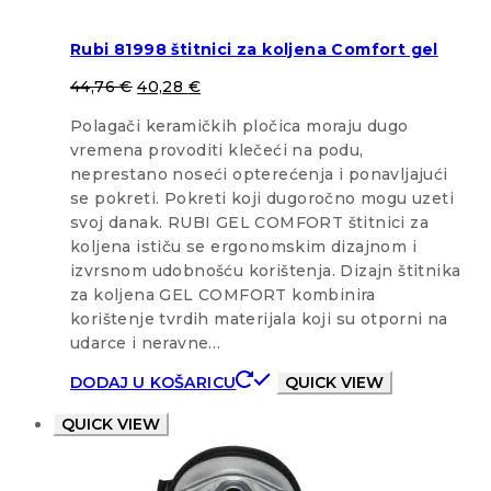
Rubi 81998 štitnici za koljena Comfort gel
44,76
€
40,28
€
Polagači keramičkih pločica moraju dugo
vremena provoditi klečeći na podu,
neprestano noseći opterećenja i ponavljajući
se pokreti. Pokreti koji dugoročno mogu uzeti
svoj danak. RUBI GEL COMFORT štitnici za
koljena ističu se ergonomskim dizajnom i
izvrsnom udobnošću korištenja. Dizajn štitnika
za koljena GEL COMFORT kombinira
korištenje tvrdih materijala koji su otporni na
udarce i neravne…
DODAJ U KOŠARICU
QUICK VIEW
QUICK VIEW