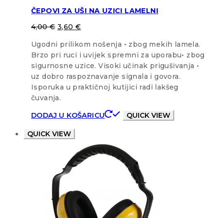
ČEPOVI ZA UŠI NA UZICI LAMELNI
4,00
€
3,60
€
Ugodni prilikom nošenja • zbog mekih lamela.
Brzo pri ruci i uvijek spremni za uporabu• zbog
sigurnosne uzice. Visoki učinak prigušivanja •
uz dobro raspoznavanje signala i govora.
Isporuka u praktičnoj kutijici radi lakšeg
čuvanja.
DODAJ U KOŠARICU
QUICK VIEW
QUICK VIEW