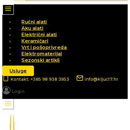
Ručni alati
Aku alati
Električni alati
Keramičari
Vrt i poljoprivreda
Elektromaterijal
Sezonski artikli
Usluge
Kontakt: +385 98 938 3953
info@kljuc17.hr
Login