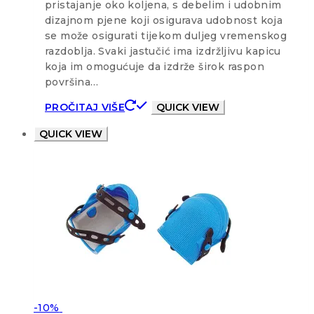
pristajanje oko koljena, s debelim i udobnim
dizajnom pjene koji osigurava udobnost koja
se može osigurati tijekom duljeg vremenskog
razdoblja. Svaki jastučić ima izdržljivu kapicu
koja im omogućuje da izdrže širok raspon
površina…
PROČITAJ VIŠE
QUICK VIEW
QUICK VIEW
-10%