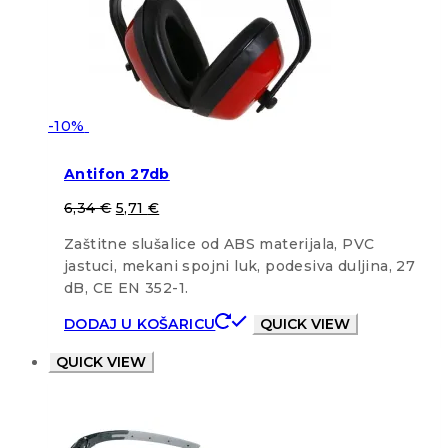
-10%
Antifon 27db
6,34
€
5,71
€
Zaštitne slušalice od ABS materijala, PVC
jastuci, mekani spojni luk, podesiva duljina, 27
dB, CE EN 352-1.
DODAJ U KOŠARICU
QUICK VIEW
QUICK VIEW