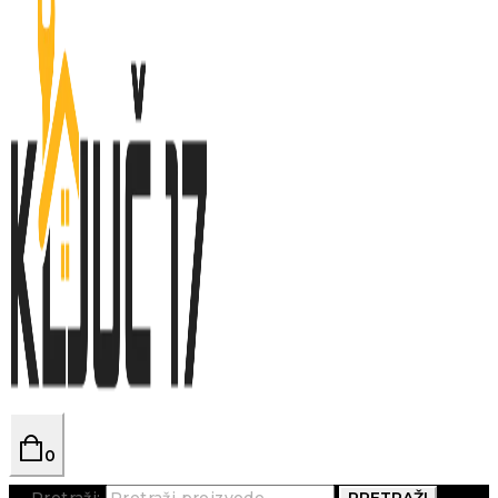
0
Pretraži:
PRETRAŽI