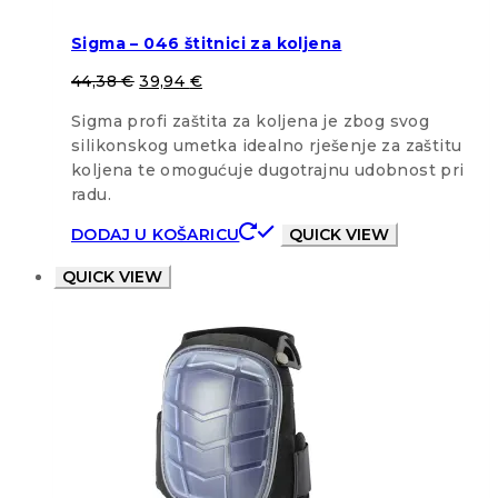
Sigma – 046 štitnici za koljena
44,38
€
39,94
€
Sigma profi zaštita za koljena je zbog svog
silikonskog umetka idealno rješenje za zaštitu
koljena te omogućuje dugotrajnu udobnost pri
radu.
DODAJ U KOŠARICU
QUICK VIEW
QUICK VIEW