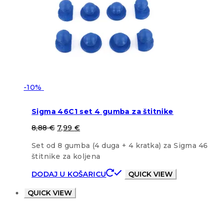
-10%
Sigma 46C1 set 4 gumba za štitnike
8,88
€
7,99
€
Set od 8 gumba (4 duga + 4 kratka) za Sigma 46
štitnike za koljena
DODAJ U KOŠARICU
QUICK VIEW
QUICK VIEW