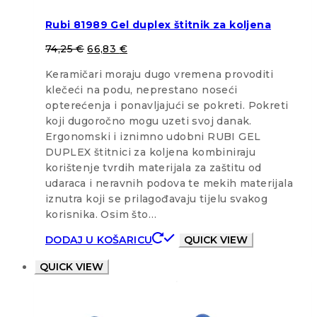
Rubi 81989 Gel duplex štitnik za koljena
74,25
€
66,83
€
Keramičari moraju dugo vremena provoditi
klečeći na podu, neprestano noseći
opterećenja i ponavljajući se pokreti. Pokreti
koji dugoročno mogu uzeti svoj danak.
Ergonomski i iznimno udobni RUBI GEL
DUPLEX štitnici za koljena kombiniraju
korištenje tvrdih materijala za zaštitu od
udaraca i neravnih podova te mekih materijala
iznutra koji se prilagođavaju tijelu svakog
korisnika. Osim što…
DODAJ U KOŠARICU
QUICK VIEW
QUICK VIEW