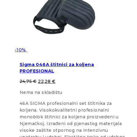
-10%
Sigma 046A štitnici za koljena
PROFESIONAL
24,75
€
22,28
€
Nema na skladištu
46A SIGMA profesionalni set štitnika za
koljena. Visokokvalitetni profesionalni
monoblok štitnici za koljena proizvedeni u
Njemačkoj. Izrađeni od pjenastog materijala
visoke zaštite otpornog na intenzivnu
upotrebu i udobni. Elastične trake od udobne