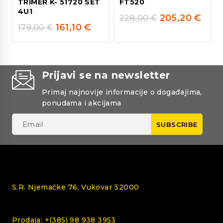
TRIMER K- 51720 SET
FT520
4U1
205,20
€
228,00
€
161,10
€
179,00
€
Prijavi se na newsletter
Primaj najnovije informacije o događajima,
ponudama i akcijama
S.R. Njemačke 76, Vukovar 32000
Prodaja: +(385) 98 938 3953