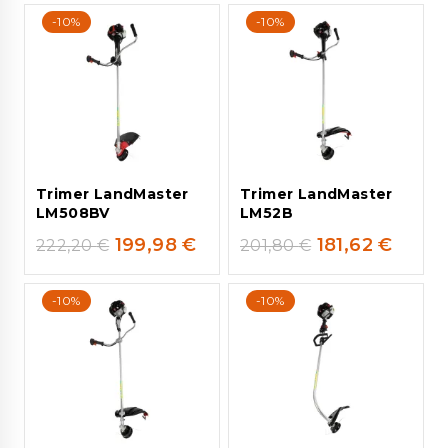
-10%
-10%
Trimer LandMaster
Trimer LandMaster
LM508BV
LM52B
199,98
€
181,62
€
222,20
€
201,80
€
-10%
-10%