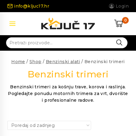
Skip
info@kljuc17.hr
Login
to
content
0
Pretraži:
Home
/
Shop
/
Benzinski alati
/
Benzinski trimeri
Benzinski trimeri
Benzinski trimeri za košnju trave, korova i raslinja.
Pogledajte ponudu motornih trimera za vrt, dvorište
i profesionalne radove.