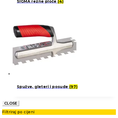
SIGMA rezne ploče
(4)
Spužve, gleteri i posude
(97)
CLOSE
Filtriraj po cijeni