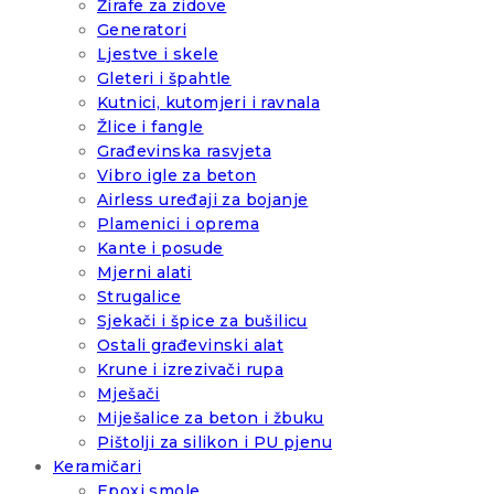
Žirafe za zidove
Generatori
Ljestve i skele
Gleteri i špahtle
Kutnici, kutomjeri i ravnala
Žlice i fangle
Građevinska rasvjeta
Vibro igle za beton
Airless uređaji za bojanje
Plamenici i oprema
Kante i posude
Mjerni alati
Strugalice
Sjekači i špice za bušilicu
Ostali građevinski alat
Krune i izrezivači rupa
Mješači
Miješalice za beton i žbuku
Pištolji za silikon i PU pjenu
Keramičari
Epoxi smole