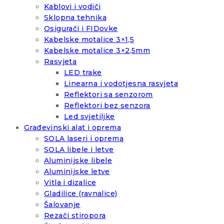
Kablovi i vodiči
Sklopna tehnika
Osigurači i FIDovke
Kabelske motalice 3×1,5
Kabelske motalice 3×2,5mm
Rasvjeta
LED trake
Linearna i vodotjesna rasvjeta
Reflektori sa senzorom
Reflektori bez senzora
Led svjetiljke
Građevinski alat i oprema
SOLA laseri i oprema
SOLA libele i letve
Aluminijske libele
Aluminijske letve
Vitla i dizalice
Gladilice (ravnalice)
Šalovanje
Rezači stiropora