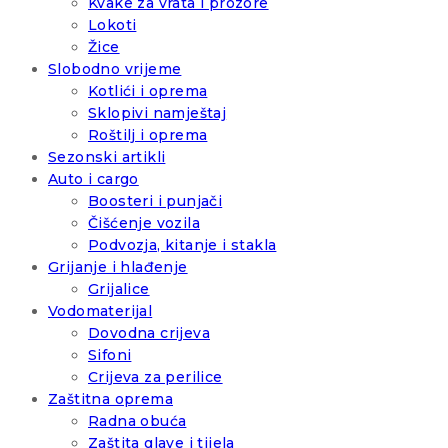
Kvake za vrata i prozore
Lokoti
Žice
Slobodno vrijeme
Kotlići i oprema
Sklopivi namještaj
Roštilj i oprema
Sezonski artikli
Auto i cargo
Boosteri i punjači
Čišćenje vozila
Podvozja, kitanje i stakla
Grijanje i hlađenje
Grijalice
Vodomaterijal
Dovodna crijeva
Sifoni
Crijeva za perilice
Zaštitna oprema
Radna obuća
Zaštita glave i tijela