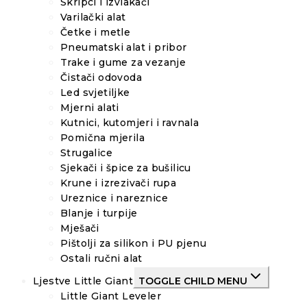
Škripci i izvlakači
Varilački alat
Četke i metle
Pneumatski alat i pribor
Trake i gume za vezanje
Čistači odovoda
Led svjetiljke
Mjerni alati
Kutnici, kutomjeri i ravnala
Pomična mjerila
Strugalice
Sjekači i špice za bušilicu
Krune i izrezivači rupa
Ureznice i nareznice
Blanje i turpije
Mješači
Pištolji za silikon i PU pjenu
Ostali ručni alat
Ljestve Little Giant
TOGGLE CHILD MENU
Little Giant Leveler