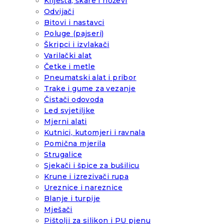
Kliješta, škare i noževi
Odvijači
Bitovi i nastavci
Poluge (pajseri)
Škripci i izvlakači
Varilački alat
Četke i metle
Pneumatski alat i pribor
Trake i gume za vezanje
Čistači odovoda
Led svjetiljke
Mjerni alati
Kutnici, kutomjeri i ravnala
Pomična mjerila
Strugalice
Sjekači i špice za bušilicu
Krune i izrezivači rupa
Ureznice i nareznice
Blanje i turpije
Mješači
Pištolji za silikon i PU pjenu