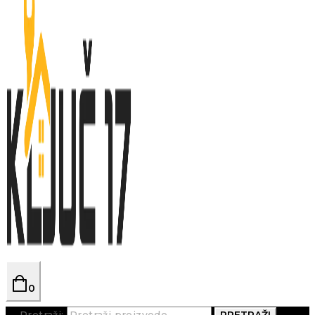
0
Pretraži:
PRETRAŽI