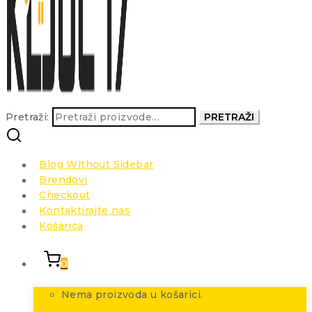
Pretraži:
PRETRAŽI
Blog Without Sidebar
Brendovi
Checkout
Kontaktirajte nas
Košarica
0
Nema proizvoda u košarici.