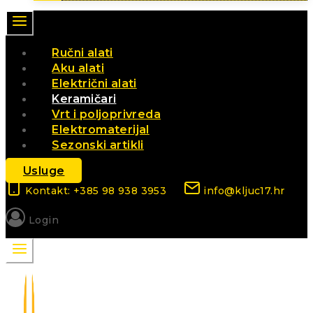
Ručni alati
Aku alati
Električni alati
Keramičari
Vrt i poljoprivreda
Elektromaterijal
Sezonski artikli
Usluge
Kontakt: +385 98 938 3953
info@kljuc17.hr
Login