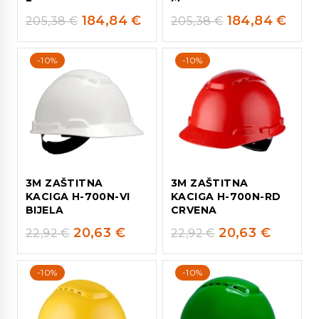
184,84
€
184,84
€
205,38
€
205,38
€
-10%
-10%
3M ZAŠTITNA
3M ZAŠTITNA
KACIGA H-700N-VI
KACIGA H-700N-RD
BIJELA
CRVENA
20,63
€
20,63
€
22,92
€
22,92
€
-10%
-10%