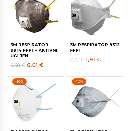
3M RESPIRATOR
3M RESPIRATOR 9312
9914 FFP1 + AKTIVNI
FFP1
UGLJEN
1,91
€
2,12
€
6,01
€
6,68
€
-10%
-10%