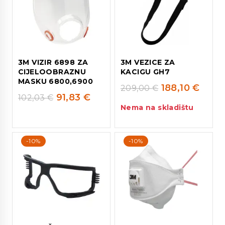
3M VIZIR 6898 ZA
3M VEZICE ZA
CIJELOOBRAZNU
KACIGU GH7
MASKU 6800,6900
188,10
€
209,00
€
91,83
€
102,03
€
Nema na skladištu
-10%
-10%