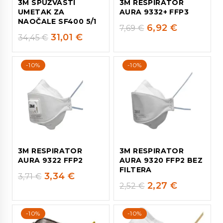
3M SPUŽVASTI
3M RESPIRATOR
UMETAK ZA
AURA 9332+ FFP3
NAOČALE SF400 5/1
6,92
€
7,69
€
31,01
€
34,45
€
-10%
-10%
3M RESPIRATOR
3M RESPIRATOR
AURA 9322 FFP2
AURA 9320 FFP2 BEZ
FILTERA
3,34
€
3,71
€
2,27
€
2,52
€
-10%
-10%