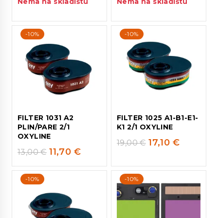
Nema na skladištu
Nema na skladištu
-10%
-10%
FILTER 1031 A2
FILTER 1025 A1-B1-E1-
PLIN/PARE 2/1
K1 2/1 OXYLINE
OXYLINE
17,10
€
19,00
€
11,70
€
13,00
€
-10%
-10%