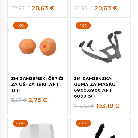
20,63
€
20,63
€
22,92
€
22,92
€
-10%
-10%
3M ZAMJENSKI ČEPIĆI
3M ZAMJENSKA
ZA UŠI ZA 1310, ART.
GUMA ZA MASKU
1311
6800,6900 ART.
6897 5/1
2,75
€
3,05
€
193,19
€
214,65
€
-10%
-10%