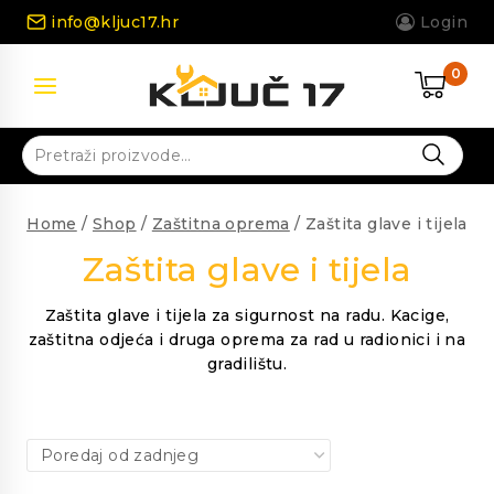
Skip
info@kljuc17.hr
Login
to
content
0
Pretraži:
Home
/
Shop
/
Zaštitna oprema
/
Zaštita glave i tijela
Zaštita glave i tijela
Zaštita glave i tijela za sigurnost na radu. Kacige,
zaštitna odjeća i druga oprema za rad u radionici i na
gradilištu.