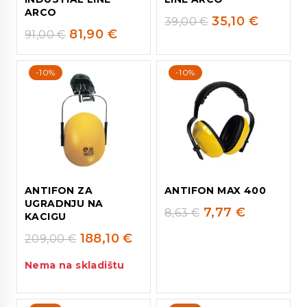
ARCO
35,10
€
39,00
€
81,90
€
91,00
€
-10%
-10%
ANTIFON ZA
ANTIFON MAX 400
UGRADNJU NA
7,77
€
8,63
€
KACIGU
188,10
€
209,00
€
Nema na skladištu