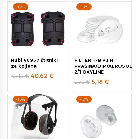
-10%
-10%
Rubi 66957 štitnici
FILTER T-B P3 R
za koljena
PRAŠINA/DIM/AEROSOL
2/1 OXYLINE
40,62
€
45,13
€
5,18
€
5,75
€
-10%
-10%