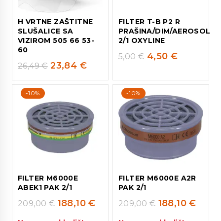
H VRTNE ZAŠTITNE
FILTER T-B P2 R
SLUŠALICE SA
PRAŠINA/DIM/AEROSOL
VIZIROM 505 66 53-
2/1 OXYLINE
60
4,50
€
5,00
€
23,84
€
26,49
€
-10%
-10%
FILTER M6000E
FILTER M6000E A2R
ABEK1 PAK 2/1
PAK 2/1
188,10
€
188,10
€
209,00
€
209,00
€