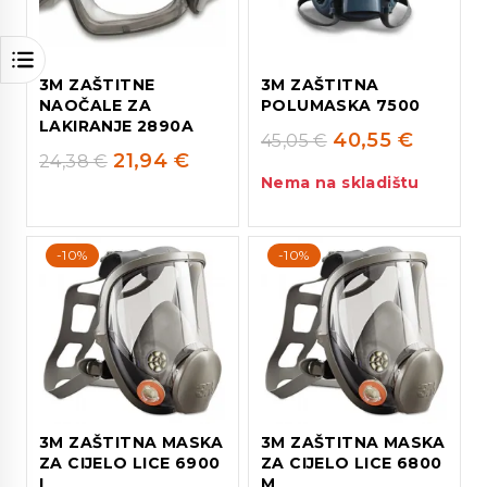
3M ZAŠTITNE
3M ZAŠTITNA
NAOČALE ZA
POLUMASKA 7500
LAKIRANJE 2890A
40,55
€
45,05
€
21,94
€
24,38
€
Nema na skladištu
-10%
-10%
3M ZAŠTITNA MASKA
3M ZAŠTITNA MASKA
ZA CIJELO LICE 6900
ZA CIJELO LICE 6800
L
M