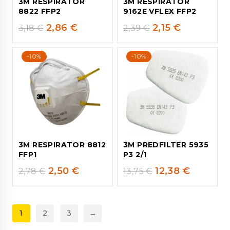
3M RESPIRATOR
3M RESPIRATOR
8822 FFP2
9162E VFLEX FFP2
2,86
€
2,15
€
3,18
€
2,39
€
-10%
-10%
3M RESPIRATOR 8812
3M PREDFILTER 5935
FFP1
P3 2/1
2,50
€
12,38
€
2,78
€
13,75
€
1
2
3
→