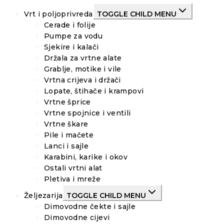
Vrt i poljoprivreda
TOGGLE CHILD MENU
Cerade i folije
Pumpe za vodu
Sjekire i kalači
Držala za vrtne alate
Grablje, motike i vile
Vrtna crijeva i držači
Lopate, štihače i krampovi
Vrtne šprice
Vrtne spojnice i ventili
Vrtne škare
Pile i mačete
Lanci i sajle
Karabini, karike i okov
Ostali vrtni alat
Pletiva i mreže
Željezarija
TOGGLE CHILD MENU
Dimovodne čekte i sajle
Dimovodne cijevi