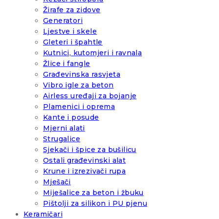
Žirafe za zidove
Generatori
Ljestve i skele
Gleteri i špahtle
Kutnici, kutomjeri i ravnala
Žlice i fangle
Građevinska rasvjeta
Vibro igle za beton
Airless uređaji za bojanje
Plamenici i oprema
Kante i posude
Mjerni alati
Strugalice
Sjekači i špice za bušilicu
Ostali građevinski alat
Krune i izrezivači rupa
Mješači
Miješalice za beton i žbuku
Pištolji za silikon i PU pjenu
Keramičari