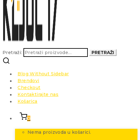
Pretraži:
PRETRAŽI
Blog Without Sidebar
Brendovi
Checkout
Kontaktirajte nas
Košarica
0
Nema proizvoda u košarici.