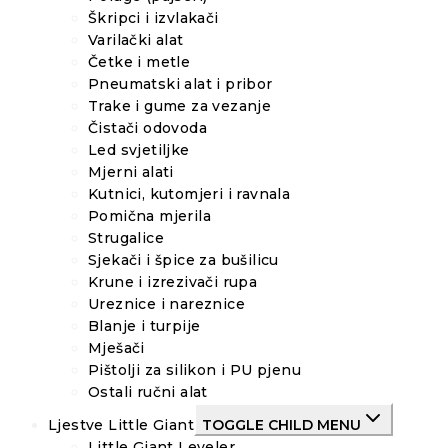
Škripci i izvlakači
Varilački alat
Četke i metle
Pneumatski alat i pribor
Trake i gume za vezanje
Čistači odovoda
Led svjetiljke
Mjerni alati
Kutnici, kutomjeri i ravnala
Pomična mjerila
Strugalice
Sjekači i špice za bušilicu
Krune i izrezivači rupa
Ureznice i nareznice
Blanje i turpije
Mješači
Pištolji za silikon i PU pjenu
Ostali ručni alat
Ljestve Little Giant
TOGGLE CHILD MENU
Little Giant Leveler