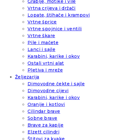
Grablje, motike i vile
Vrtna crijeva i držači
Lopate, štihače i krampovi
Vrtne šprice
Vrtne spojnice i ventili
Vrtne škare
Pile i mačete
Lanci i sajle
Karabini, karike i okov
Ostali vrtni alat
Pletiva i mreže
Željezarija
Dimovodne čekte i sajle
Dimovodne cijevi
Karabini, karike i okov
Oranije i kotlovi
Cilindar brave
Sobne brave
Brave za kapije
Elzett cilindri
Štitovi za kvake