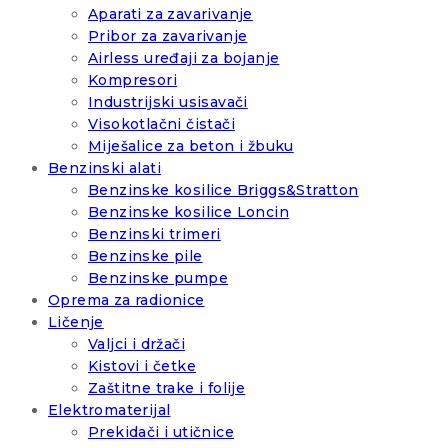
Aparati za zavarivanje
Pribor za zavarivanje
Airless uređaji za bojanje
Kompresori
Industrijski usisavači
Visokotlačni čistači
Miješalice za beton i žbuku
Benzinski alati
Benzinske kosilice Briggs&Stratton
Benzinske kosilice Loncin
Benzinski trimeri
Benzinske pile
Benzinske pumpe
Oprema za radionice
Ličenje
Valjci i držači
Kistovi i četke
Zaštitne trake i folije
Elektromaterijal
Prekidači i utičnice