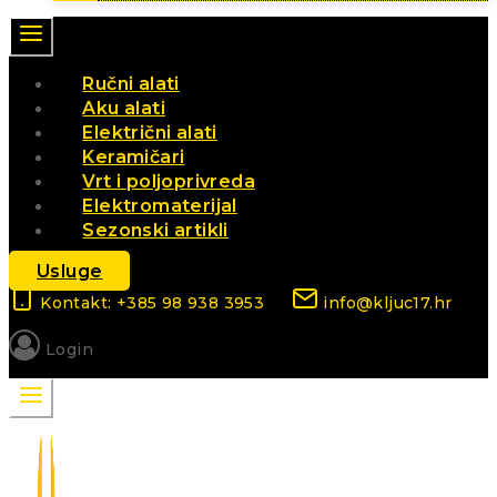
Ručni alati
Aku alati
Električni alati
Keramičari
Vrt i poljoprivreda
Elektromaterijal
Sezonski artikli
Usluge
Kontakt: +385 98 938 3953
info@kljuc17.hr
Login