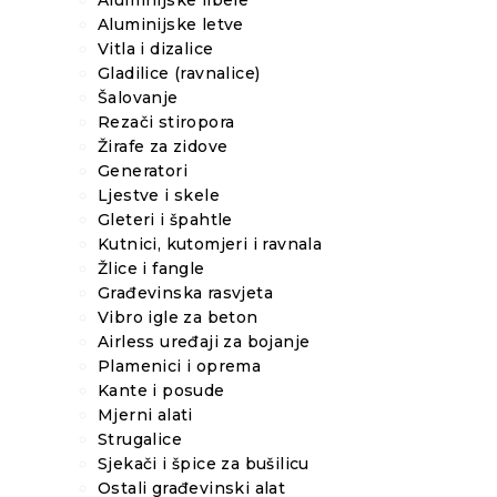
Aluminijske libele
Aluminijske letve
Vitla i dizalice
Gladilice (ravnalice)
Šalovanje
Rezači stiropora
Žirafe za zidove
Generatori
Ljestve i skele
Gleteri i špahtle
Kutnici, kutomjeri i ravnala
Žlice i fangle
Građevinska rasvjeta
Vibro igle za beton
Airless uređaji za bojanje
Plamenici i oprema
Kante i posude
Mjerni alati
Strugalice
Sjekači i špice za bušilicu
Ostali građevinski alat