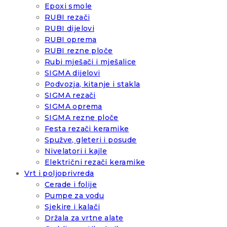
Epoxi smole
RUBI rezači
RUBI dijelovi
RUBI oprema
RUBI rezne ploče
Rubi mješači i mješalice
SIGMA dijelovi
Podvozja, kitanje i stakla
SIGMA rezači
SIGMA oprema
SIGMA rezne ploče
Festa rezači keramike
Spužve, gleteri i posude
Nivelatori i kajle
Električni rezači keramike
Vrt i poljoprivreda
Cerade i folije
Pumpe za vodu
Sjekire i kalači
Držala za vrtne alate