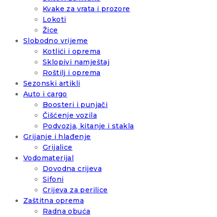
Kvake za vrata i prozore
Lokoti
Žice
Slobodno vrijeme
Kotlići i oprema
Sklopivi namještaj
Roštilj i oprema
Sezonski artikli
Auto i cargo
Boosteri i punjači
Čišćenje vozila
Podvozja, kitanje i stakla
Grijanje i hlađenje
Grijalice
Vodomaterijal
Dovodna crijeva
Sifoni
Crijeva za perilice
Zaštitna oprema
Radna obuća