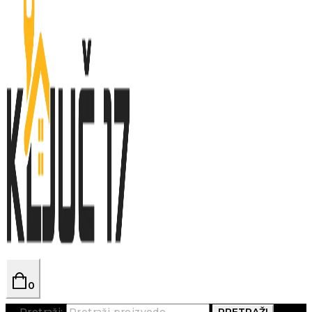
0
Pretraži:
PRETRAŽI