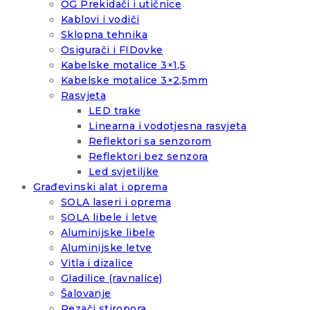
OG Prekidači i utičnice
Kablovi i vodiči
Sklopna tehnika
Osigurači i FIDovke
Kabelske motalice 3×1,5
Kabelske motalice 3×2,5mm
Rasvjeta
LED trake
Linearna i vodotjesna rasvjeta
Reflektori sa senzorom
Reflektori bez senzora
Led svjetiljke
Građevinski alat i oprema
SOLA laseri i oprema
SOLA libele i letve
Aluminijske libele
Aluminijske letve
Vitla i dizalice
Gladilice (ravnalice)
Šalovanje
Rezači stiropora