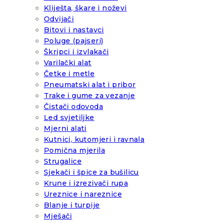
Kliješta, škare i noževi
Odvijači
Bitovi i nastavci
Poluge (pajseri)
Škripci i izvlakači
Varilački alat
Četke i metle
Pneumatski alat i pribor
Trake i gume za vezanje
Čistači odovoda
Led svjetiljke
Mjerni alati
Kutnici, kutomjeri i ravnala
Pomična mjerila
Strugalice
Sjekači i špice za bušilicu
Krune i izrezivači rupa
Ureznice i nareznice
Blanje i turpije
Mješači