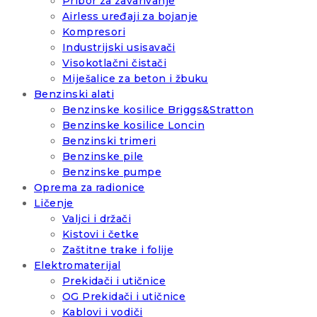
Pribor za zavarivanje
Airless uređaji za bojanje
Kompresori
Industrijski usisavači
Visokotlačni čistači
Miješalice za beton i žbuku
Benzinski alati
Benzinske kosilice Briggs&Stratton
Benzinske kosilice Loncin
Benzinski trimeri
Benzinske pile
Benzinske pumpe
Oprema za radionice
Ličenje
Valjci i držači
Kistovi i četke
Zaštitne trake i folije
Elektromaterijal
Prekidači i utičnice
OG Prekidači i utičnice
Kablovi i vodiči