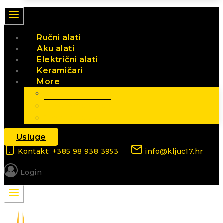
Ručni alati
Aku alati
Električni alati
Keramičari
More
Vrt i poljoprivreda
Elektromaterijal
Sezonski artikli
Usluge
Kontakt: +385 98 938 3953
info@kljuc17.hr
Login