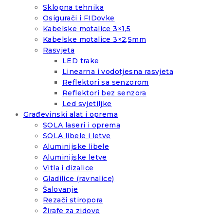
Sklopna tehnika
Osigurači i FIDovke
Kabelske motalice 3×1,5
Kabelske motalice 3×2,5mm
Rasvjeta
LED trake
Linearna i vodotjesna rasvjeta
Reflektori sa senzorom
Reflektori bez senzora
Led svjetiljke
Građevinski alat i oprema
SOLA laseri i oprema
SOLA libele i letve
Aluminijske libele
Aluminijske letve
Vitla i dizalice
Gladilice (ravnalice)
Šalovanje
Rezači stiropora
Žirafe za zidove