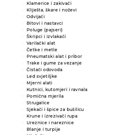
Klamerice i zakivači
Kliješta, škare i noževi
Odvijači
Bitovi i nastavci
Poluge (pajseri)
Škripci i izvlakači
Varilački alat
Četke i metle
Pneumatski alat i pribor
Trake i gume za vezanje
Čistači odovoda
Led svjetiljke
Mjerni alati
Kutnici, kutomjeri i ravnala
Pomična mjerila
Strugalice
Sjekači i špice za bušilicu
Krune i izrezivači rupa
Ureznice i nareznice
Blanje i turpije