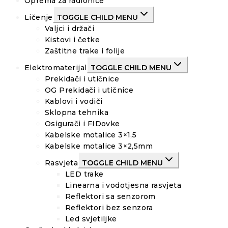
Oprema za radionice
Ličenje
TOGGLE CHILD MENU
Valjci i držači
Kistovi i četke
Zaštitne trake i folije
Elektromaterijal
TOGGLE CHILD MENU
Prekidači i utičnice
OG Prekidači i utičnice
Kablovi i vodiči
Sklopna tehnika
Osigurači i FIDovke
Kabelske motalice 3×1,5
Kabelske motalice 3×2,5mm
Rasvjeta
TOGGLE CHILD MENU
LED trake
Linearna i vodotjesna rasvjeta
Reflektori sa senzorom
Reflektori bez senzora
Led svjetiljke