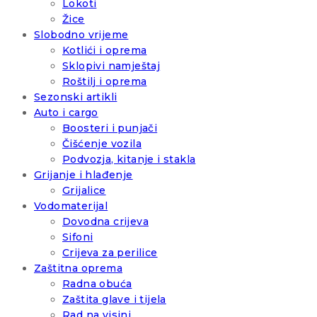
Lokoti
Žice
Slobodno vrijeme
Kotlići i oprema
Sklopivi namještaj
Roštilj i oprema
Sezonski artikli
Auto i cargo
Boosteri i punjači
Čišćenje vozila
Podvozja, kitanje i stakla
Grijanje i hlađenje
Grijalice
Vodomaterijal
Dovodna crijeva
Sifoni
Crijeva za perilice
Zaštitna oprema
Radna obuća
Zaštita glave i tijela
Rad na visini