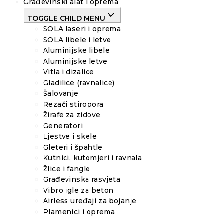
Građevinski alat i oprema
TOGGLE CHILD MENU
SOLA laseri i oprema
SOLA libele i letve
Aluminijske libele
Aluminijske letve
Vitla i dizalice
Gladilice (ravnalice)
Šalovanje
Rezači stiropora
Žirafe za zidove
Generatori
Ljestve i skele
Gleteri i špahtle
Kutnici, kutomjeri i ravnala
Žlice i fangle
Građevinska rasvjeta
Vibro igle za beton
Airless uređaji za bojanje
Plamenici i oprema