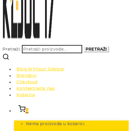
Pretraži:
PRETRAŽI
Blog Without Sidebar
Brendovi
Checkout
Kontaktirajte nas
Košarica
0
Nema proizvoda u košarici.