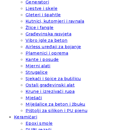
Generatori
Ljestve i skele
Gleteri i špahtle
Kutnici, kutomjeri i ravnala
Žlice i fangle
Građevinska rasvjeta
Vibro igle za beton
Airless uređaji za bojanje
Plamenici i oprema
Kante i posude
Mjerni alati
Strugalice
Sjekači i špice za bušilicu
Ostali građevinski alat
Krune i izrezivači rupa
Mješači
Miješalice za beton i žbuku
Pištolji za silikon i PU pjenu
Keramičari
Epoxi smole
RUBI rezači