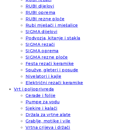
RUBI dijelovi
RUBI oprema
RUBI rezne ploče
Rubi mješači i mješalice
SIGMA dijelovi
Podvozja, kitanje i stakla
SIGMA rezači
SIGMA oprema
SIGMA rezne ploče
Festa rezači keramike
Spužve, gleteri i posude
Nivelatori i kajle
Električni rezači keramike
Vrt i poljoprivreda
Cerade i folije
Pumpe za vodu
Sjekire i kalači
Držala za vrtne alate
Grablje, motike i vile
Vrtna crijeva i držači