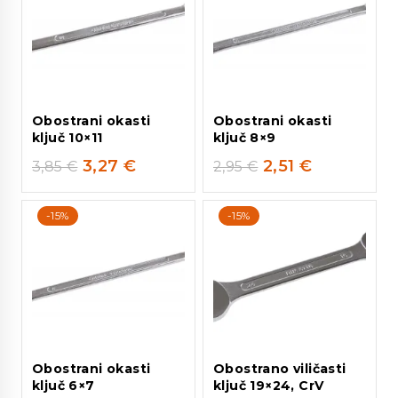
Obostrani okasti
Obostrani okasti
ključ 10×11
ključ 8×9
3,27
€
2,51
€
3,85
€
2,95
€
-15%
-15%
Obostrani okasti
Obostrano viličasti
ključ 6×7
ključ 19×24, CrV