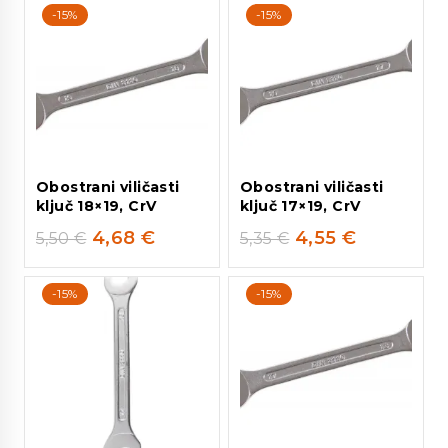
-15%
-15%
Obostrani viličasti
Obostrani viličasti
ključ 18×19, CrV
ključ 17×19, CrV
4,68
€
4,55
€
5,50
€
5,35
€
-15%
-15%