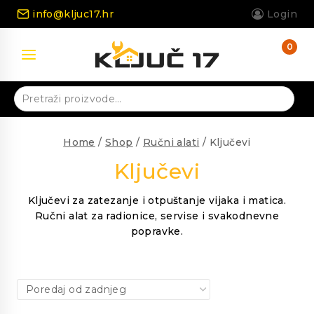
Skip
info@kljuc17.hr
Login
to
content
0
Pretraži:
Home
/
Shop
/
Ručni alati
/
Ključevi
Ključevi
Ključevi za zatezanje i otpuštanje vijaka i matica.
Ručni alat za radionice, servise i svakodnevne
popravke.