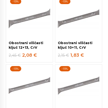
-15%
-15%
Obostrani viličasti
Obostrani viličasti
ključ 12×13, CrV
ključ 10×11, CrV
2,08
€
1,83
€
2,45
€
2,15
€
-15%
-15%