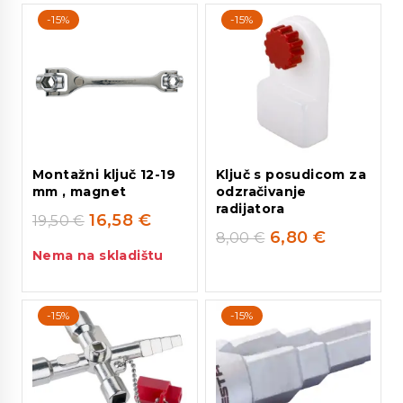
-15%
-15%
Montažni ključ 12-19
Ključ s posudicom za
mm , magnet
odzračivanje
radijatora
16,58
€
19,50
€
6,80
€
8,00
€
Nema na skladištu
-15%
-15%