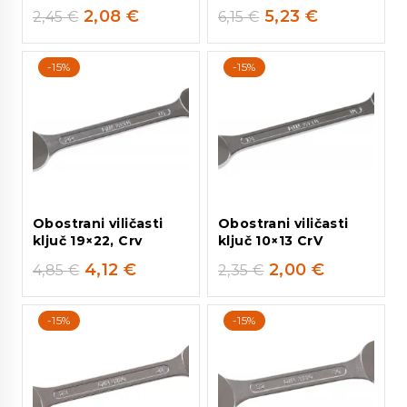
2,08
€
5,23
€
2,45
€
6,15
€
-15%
-15%
Obostrani viličasti
Obostrani viličasti
ključ 19×22, Crv
ključ 10×13 CrV
4,12
€
2,00
€
4,85
€
2,35
€
-15%
-15%