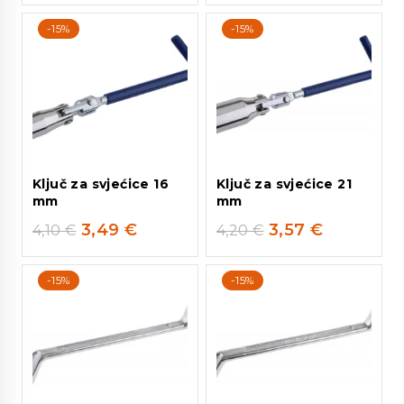
-15%
-15%
Ključ za svjećice 16
Ključ za svjećice 21
mm
mm
3,49
€
3,57
€
4,10
€
4,20
€
-15%
-15%