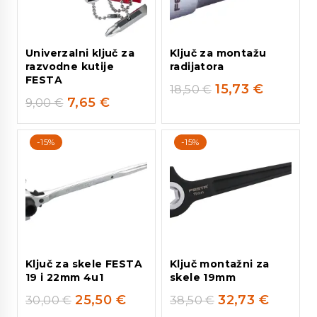
Univerzalni ključ za
Ključ za montažu
razvodne kutije
radijatora
FESTA
15,73
€
18,50
€
7,65
€
9,00
€
-15%
-15%
Ključ za skele FESTA
Ključ montažni za
19 i 22mm 4u1
skele 19mm
25,50
€
32,73
€
30,00
€
38,50
€