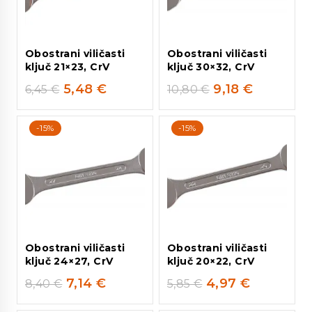
Obostrani viličasti
Obostrani viličasti
ključ 21×23, CrV
ključ 30×32, CrV
5,48
€
9,18
€
6,45
€
10,80
€
-15%
-15%
Obostrani viličasti
Obostrani viličasti
ključ 24×27, CrV
ključ 20×22, CrV
7,14
€
4,97
€
8,40
€
5,85
€