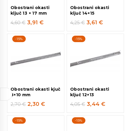
Obostrani okasti
Obostrani okasti
ključ 13 × 17 mm
ključ 14×15
3,91
€
3,61
€
4,60
€
4,25
€
-15%
-15%
Obostrani okasti kjuč
Obostrani okasti
8×10 mm
ključ 12×13
2,30
€
3,44
€
2,70
€
4,05
€
-15%
-15%