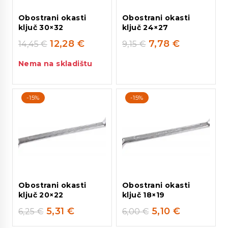
Obostrani okasti
Obostrani okasti
ključ 30×32
ključ 24×27
12,28
€
7,78
€
14,45
€
9,15
€
Nema na skladištu
-15%
-15%
Obostrani okasti
Obostrani okasti
ključ 20×22
ključ 18×19
5,31
€
5,10
€
6,25
€
6,00
€