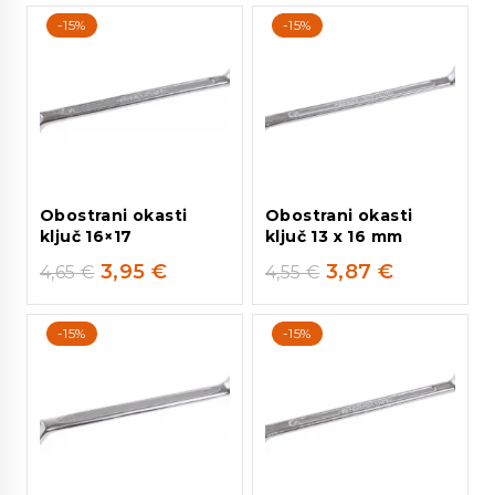
-15%
-15%
Obostrani okasti
Obostrani okasti
ključ 16×17
ključ 13 x 16 mm
3,95
€
3,87
€
4,65
€
4,55
€
-15%
-15%