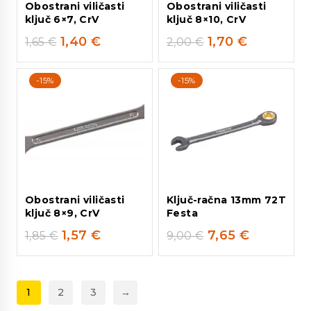
Obostrani viličasti
Obostrani viličasti
ključ 6×7, CrV
ključ 8×10, CrV
1,40
€
1,70
€
1,65
€
2,00
€
-15%
-15%
Obostrani viličasti
Ključ-račna 13mm 72T
ključ 8×9, CrV
Festa
1,57
€
7,65
€
1,85
€
9,00
€
1
2
3
→