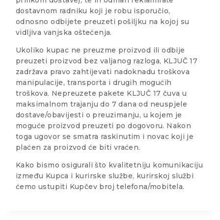
dostavnom radniku koji je robu isporučio,
odnosno odbijete preuzeti pošiljku na kojoj su
vidljiva vanjska oštećenja.
Ukoliko kupac ne preuzme proizvod ili odbije
preuzeti proizvod bez valjanog razloga, KLJUČ 17
zadržava pravo zahtijevati nadoknadu troškova
manipulacije, transporta i drugih mogućih
troškova. Nepreuzete pakete KLJUČ 17 čuva u
maksimalnom trajanju do 7 dana od neuspjele
dostave/obavijesti o preuzimanju, u kojem je
moguće proizvod preuzeti po dogovoru. Nakon
toga ugovor se smatra raskinutim i novac koji je
plaćen za proizvod će biti vraćen.
Kako bismo osigurali što kvalitetniju komunikaciju
između Kupca i kurirske službe, kurirskoj službi
ćemo ustupiti Kupčev broj telefona/mobitela.