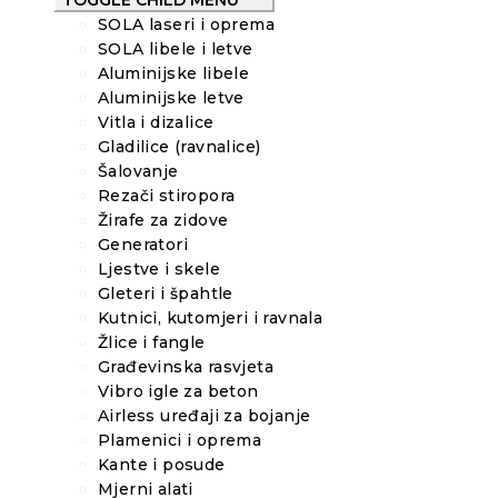
TOGGLE CHILD MENU
SOLA laseri i oprema
SOLA libele i letve
Aluminijske libele
Aluminijske letve
Vitla i dizalice
Gladilice (ravnalice)
Šalovanje
Rezači stiropora
Žirafe za zidove
Generatori
Ljestve i skele
Gleteri i špahtle
Kutnici, kutomjeri i ravnala
Žlice i fangle
Građevinska rasvjeta
Vibro igle za beton
Airless uređaji za bojanje
Plamenici i oprema
Kante i posude
Mjerni alati