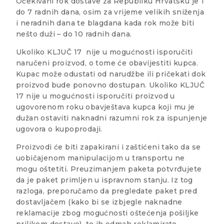
Očekivani rok dostave za Republiku Hrvatsku je 1
do 7 radnih dana, osim za vrijeme velikih sniženja
i neradnih dana te blagdana kada rok može biti
nešto duži – do 10 radnih dana.
Ukoliko KLJUČ 17 nije u mogućnosti isporučiti
naručeni proizvod, o tome će obavijestiti kupca.
Kupac može odustati od narudžbe ili pričekati dok
proizvod bude ponovno dostupan. Ukoliko KLJUČ
17 nije u mogućnosti isporučiti proizvod u
ugovorenom roku obavještava kupca koji mu je
dužan ostaviti naknadni razumni rok za ispunjenje
ugovora o kupoprodaji.
Proizvodi će biti zapakirani i zaštićeni tako da se
uobičajenom manipulacijom u transportu ne
mogu oštetiti. Preuzimanjem paketa potvrđujete
da je paket primljen u ispravnom stanju. Iz tog
razloga, preporučamo da pregledate paket pred
dostavljačem (kako bi se izbjegle naknadne
reklamacije zbog mogućnosti oštećenja pošiljke
prilikom dostave), te ih odmah reklamirate