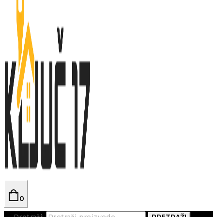
0
Pretraži:
PRETRAŽI