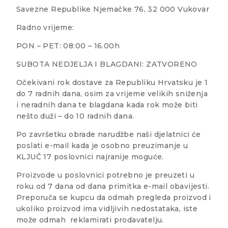
Savezne Republike Njemačke 76, 32 000 Vukovar
Radno vrijeme:
PON – PET: 08:00 – 16.00h
SUBOTA NEDJELJA I BLAGDANI: ZATVORENO
Očekivani rok dostave za Republiku Hrvatsku je 1
do 7 radnih dana, osim za vrijeme velikih sniženja
i neradnih dana te blagdana kada rok može biti
nešto duži – do 10 radnih dana.
Po završetku obrade narudžbe naši djelatnici će
poslati e-mail kada je osobno preuzimanje u
KLJUČ 17 poslovnici najranije moguće.
Proizvode u poslovnici potrebno je preuzeti u
roku od 7 dana od dana primitka e-mail obavijesti.
Preporuča se kupcu da odmah pregleda proizvod i
ukoliko proizvod ima vidljivih nedostataka, iste
može odmah reklamirati prodavatelju.