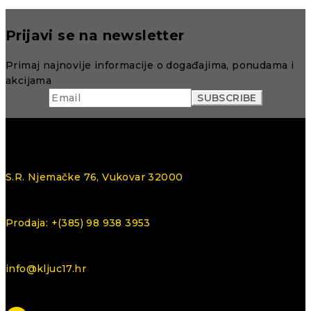
Prijavi se na newsletter
Primaj najnovije informacije o događajima, ponudama i
akcijama
S.R. Njemačke 76, Vukovar 32000
Prodaja: +(385) 98 938 3953
info@kljuc17.hr