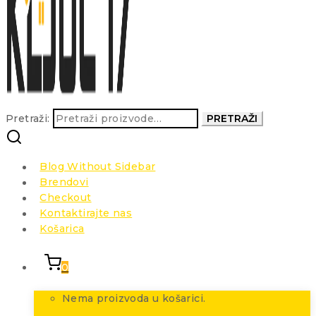
Pretraži:
PRETRAŽI
Blog Without Sidebar
Brendovi
Checkout
Kontaktirajte nas
Košarica
0
Nema proizvoda u košarici.