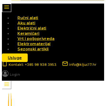
Ručni alati
Aku alati
Električni alati
Keramičari
Vrt i poljoprivreda
Elektromaterijal
Sezonski artikli
Usluge
Kontakt: +385 98 938 3953
info@kljuc17.hr
Login