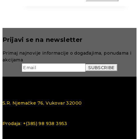
Prijavi se na newsletter
Primaj najnovije informacije o događajima, ponudama i
akcijama
S.R. Njemačke 76, Vukovar 32000
Prodaja: +(385) 98 938 3953