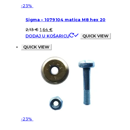
-23%
Sigma – 1079104 matica M8 hex 20
2,13
€
1,64
€
DODAJ U KOŠARICU
QUICK VIEW
QUICK VIEW
-23%