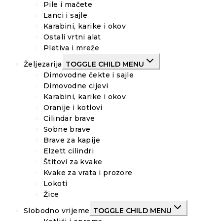
Pile i mačete
Lanci i sajle
Karabini, karike i okov
Ostali vrtni alat
Pletiva i mreže
Željezarija
TOGGLE CHILD MENU
Dimovodne čekte i sajle
Dimovodne cijevi
Karabini, karike i okov
Oranije i kotlovi
Cilindar brave
Sobne brave
Brave za kapije
Elzett cilindri
Štitovi za kvake
Kvake za vrata i prozore
Lokoti
Žice
Slobodno vrijeme
TOGGLE CHILD MENU