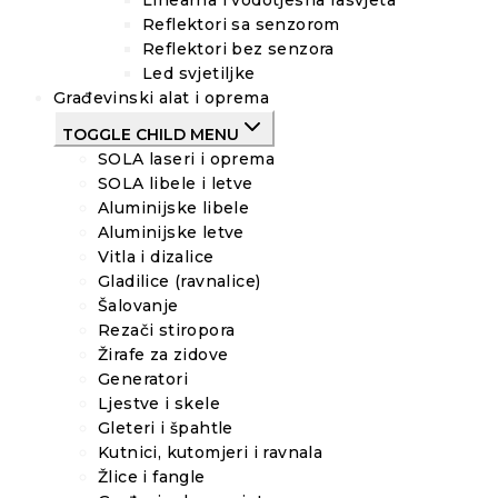
Linearna i vodotjesna rasvjeta
Reflektori sa senzorom
Reflektori bez senzora
Led svjetiljke
Građevinski alat i oprema
TOGGLE CHILD MENU
SOLA laseri i oprema
SOLA libele i letve
Aluminijske libele
Aluminijske letve
Vitla i dizalice
Gladilice (ravnalice)
Šalovanje
Rezači stiropora
Žirafe za zidove
Generatori
Ljestve i skele
Gleteri i špahtle
Kutnici, kutomjeri i ravnala
Žlice i fangle