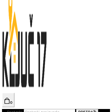
0
Pretraži:
PRETRAŽI