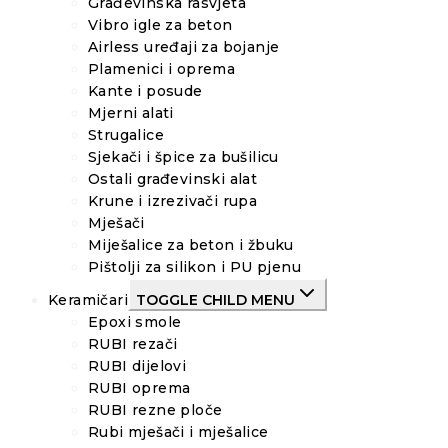
Građevinska rasvjeta
Vibro igle za beton
Airless uređaji za bojanje
Plamenici i oprema
Kante i posude
Mjerni alati
Strugalice
Sjekači i špice za bušilicu
Ostali građevinski alat
Krune i izrezivači rupa
Mješači
Miješalice za beton i žbuku
Pištolji za silikon i PU pjenu
Keramičari
TOGGLE CHILD MENU
Epoxi smole
RUBI rezači
RUBI dijelovi
RUBI oprema
RUBI rezne ploče
Rubi mješači i mješalice