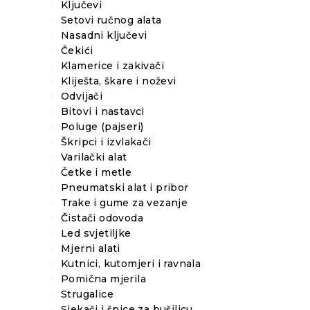
Ključevi
Setovi ručnog alata
Nasadni ključevi
Čekići
Klamerice i zakivači
Kliješta, škare i noževi
Odvijači
Bitovi i nastavci
Poluge (pajseri)
Škripci i izvlakači
Varilački alat
Četke i metle
Pneumatski alat i pribor
Trake i gume za vezanje
Čistači odovoda
Led svjetiljke
Mjerni alati
Kutnici, kutomjeri i ravnala
Pomična mjerila
Strugalice
Sjekači i špice za bušilicu