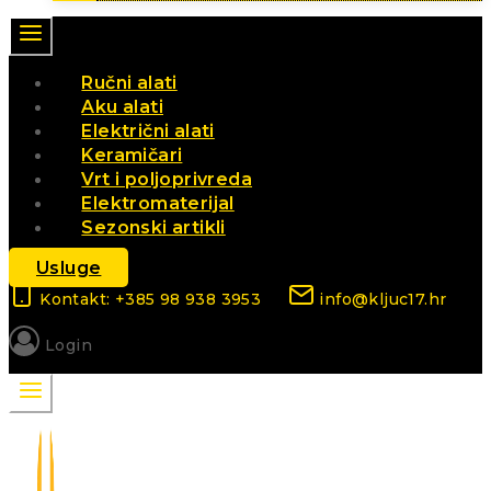
Ručni alati
Aku alati
Električni alati
Keramičari
Vrt i poljoprivreda
Elektromaterijal
Sezonski artikli
Usluge
Kontakt: +385 98 938 3953
info@kljuc17.hr
Login