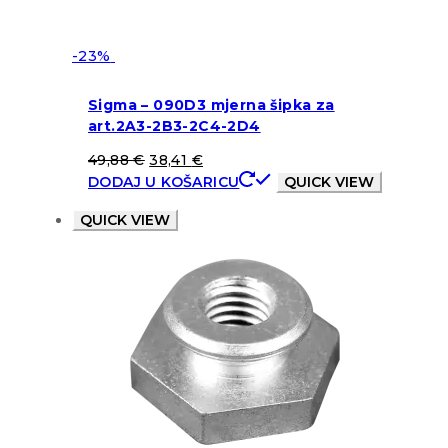
-23%
Sigma – 090D3 mjerna šipka za
art.2A3-2B3-2C4-2D4
49,88
€
38,41
€
DODAJ U KOŠARICU
QUICK VIEW
QUICK VIEW