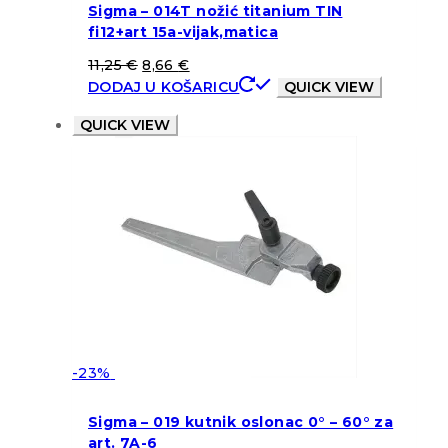
Sigma – 014T nožić titanium TIN
fi12+art 15a-vijak,matica
11,25
€
8,66
€
DODAJ U KOŠARICU
QUICK VIEW
QUICK VIEW
-23%
Sigma – 019 kutnik oslonac 0° – 60° za
art. 7A-6