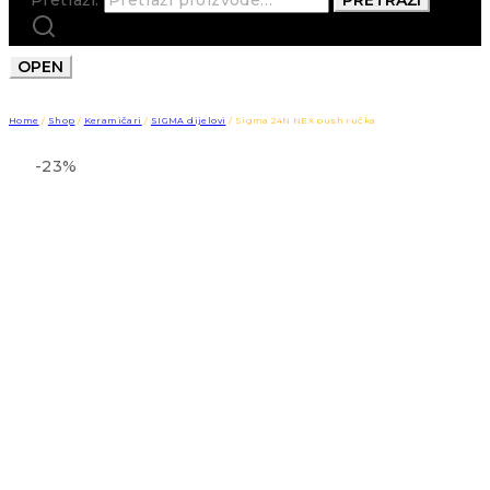
OPEN
Home
/
Shop
/
Keramičari
/
SIGMA dijelovi
/
Sigma 24N NEX push ručka
-23%