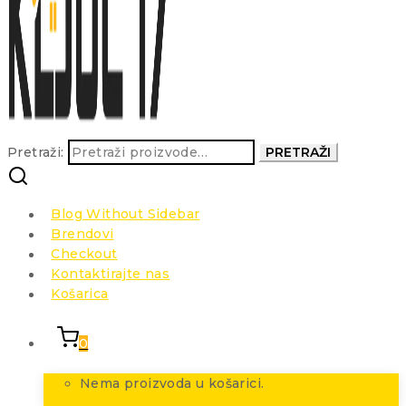
Pretraži:
PRETRAŽI
Blog Without Sidebar
Brendovi
Checkout
Kontaktirajte nas
Košarica
0
Nema proizvoda u košarici.