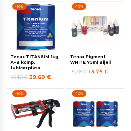
-10%
-10%
Tenax TITANIUM 1kg
Tenax Pigment
A+B komp.
WHITE 75ml Bijeli
tubica+piksa
13,75
€
15,28
€
39,69
€
44,10
€
-10%
-10%