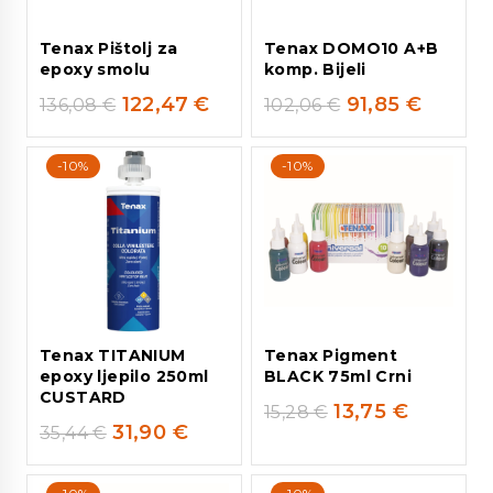
Tenax Pištolj za
Tenax DOMO10 A+B
epoxy smolu
komp. Bijeli
122,47
€
91,85
€
136,08
€
102,06
€
-10%
-10%
Tenax TITANIUM
Tenax Pigment
epoxy ljepilo 250ml
BLACK 75ml Crni
CUSTARD
13,75
€
15,28
€
31,90
€
35,44
€