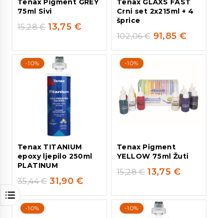
Tenax Pigment GREY
Tenax GLAXS FAST
75ml Sivi
Crni set 2x215ml + 4
šprice
13,75
€
15,28
€
91,85
€
102,06
€
-10%
-10%
Tenax TITANIUM
Tenax Pigment
epoxy ljepilo 250ml
YELLOW 75ml Žuti
PLATINUM
13,75
€
15,28
€
31,90
€
35,44
€
-10%
-10%