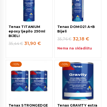
Tenax TITANIUM
Tenax DOMO21 A+B
epoxy ljepilo 250ml
Bijeli
BIJELI
32,18
€
35,76
€
31,90
€
35,44
€
Nema na skladištu
-10%
-10%
Tenax STRONGEDGE
Tenax GRAVITY extra