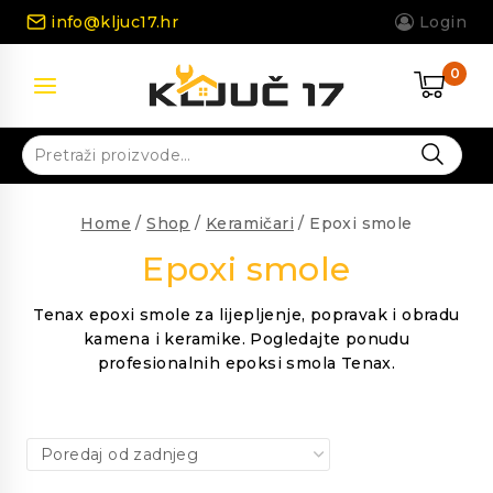
Skip
info@kljuc17.hr
Login
to
content
0
Pretraži:
Home
/
Shop
/
Keramičari
/
Epoxi smole
Epoxi smole
Tenax epoxi smole za lijepljenje, popravak i obradu
kamena i keramike. Pogledajte ponudu
profesionalnih epoksi smola Tenax.