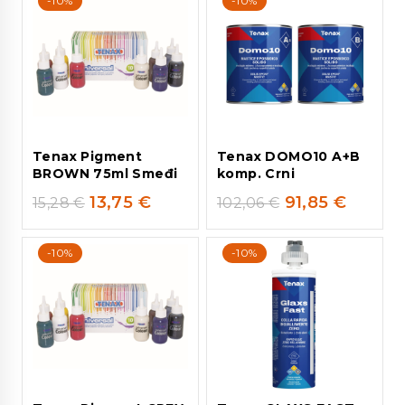
-10%
-10%
Tenax Pigment
Tenax DOMO10 A+B
BROWN 75ml Smeđi
komp. Crni
13,75
€
91,85
€
15,28
€
102,06
€
-10%
-10%