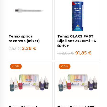
Tenax šprica
Tenax GLAXS FAST
rezervna (mixer)
Bijeli set 2x215ml + 4
šprice
2,28
€
2,53
€
91,85
€
102,06
€
-10%
-10%