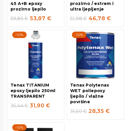
45 A+B epoxy
prozirno / extrem i
prozirno ljepilo
ultra ljepljenje
53,87
€
46,78
€
59,85
€
51,98
€
-10%
-10%
Tenax TITANIUM
Tenax Polytenax
epoxy ljepilo 250ml
WET poliepoxy
TRANSPARENT
ljepilo / vlažne
površine
31,90
€
35,44
€
28,35
€
31,50
€
-10%