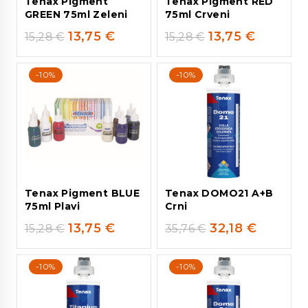
Tenax Pigment
Tenax Pigment RED
GREEN 75ml Zeleni
75ml Crveni
13,75
€
13,75
€
15,28
€
15,28
€
-10%
-10%
Tenax Pigment BLUE
Tenax DOMO21 A+B
75ml Plavi
Crni
13,75
€
32,18
€
15,28
€
35,76
€
-10%
-10%