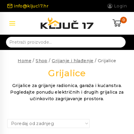
Skip
info@kljuc17.hr
Login
to
content
0
Pretraži:
Home
/
Shop
/
Grijanje i hlađenje
/
Grijalice
Grijalice
Grijalice za grijanje radionica, garaža i kućanstva.
Pogledajte ponudu električnih i drugih grijalica za
učinkovito zagrijavanje prostora.