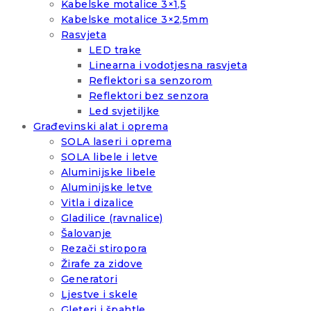
Kabelske motalice 3×1,5
Kabelske motalice 3×2,5mm
Rasvjeta
LED trake
Linearna i vodotjesna rasvjeta
Reflektori sa senzorom
Reflektori bez senzora
Led svjetiljke
Građevinski alat i oprema
SOLA laseri i oprema
SOLA libele i letve
Aluminijske libele
Aluminijske letve
Vitla i dizalice
Gladilice (ravnalice)
Šalovanje
Rezači stiropora
Žirafe za zidove
Generatori
Ljestve i skele
Gleteri i špahtle