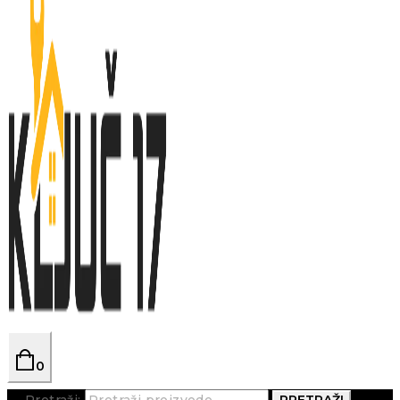
0
Pretraži:
PRETRAŽI