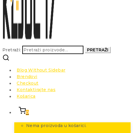
Pretraži:
PRETRAŽI
Blog Without Sidebar
Brendovi
Checkout
Kontaktirajte nas
Košarica
0
Nema proizvoda u košarici.