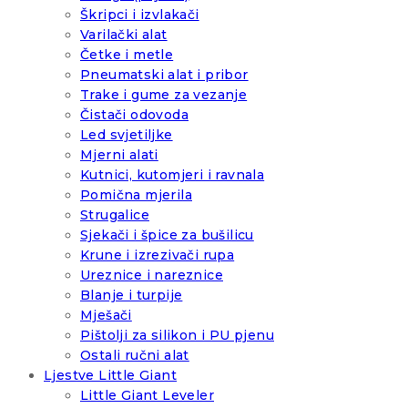
Škripci i izvlakači
Varilački alat
Četke i metle
Pneumatski alat i pribor
Trake i gume za vezanje
Čistači odovoda
Led svjetiljke
Mjerni alati
Kutnici, kutomjeri i ravnala
Pomična mjerila
Strugalice
Sjekači i špice za bušilicu
Krune i izrezivači rupa
Ureznice i nareznice
Blanje i turpije
Mješači
Pištolji za silikon i PU pjenu
Ostali ručni alat
Ljestve Little Giant
Little Giant Leveler