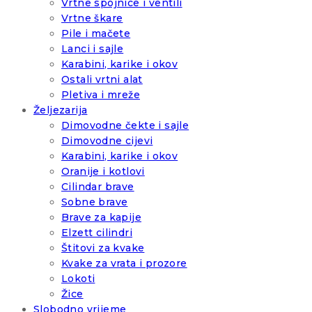
Vrtne spojnice i ventili
Vrtne škare
Pile i mačete
Lanci i sajle
Karabini, karike i okov
Ostali vrtni alat
Pletiva i mreže
Željezarija
Dimovodne čekte i sajle
Dimovodne cijevi
Karabini, karike i okov
Oranije i kotlovi
Cilindar brave
Sobne brave
Brave za kapije
Elzett cilindri
Štitovi za kvake
Kvake za vrata i prozore
Lokoti
Žice
Slobodno vrijeme