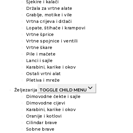
Sjekire i kalači
Držala za vrtne alate
Grablje, motike i vile
Vrtna crijeva i držači
Lopate, štihače i krampovi
Vrtne šprice
Vrtne spojnice i ventili
Vrtne škare
Pile i mačete
Lanci i sajle
Karabini, karike i okov
Ostali vrtni alat
Pletiva i mreže
Željezarija
TOGGLE CHILD MENU
Dimovodne čekte i sajle
Dimovodne cijevi
Karabini, karike i okov
Oranije i kotlovi
Cilindar brave
Sobne brave