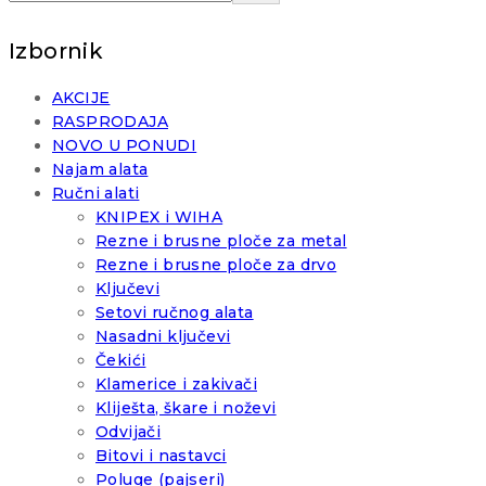
Izbornik
AKCIJE
RASPRODAJA
NOVO U PONUDI
Najam alata
Ručni alati
KNIPEX i WIHA
Rezne i brusne ploče za metal
Rezne i brusne ploče za drvo
Ključevi
Setovi ručnog alata
Nasadni ključevi
Čekići
Klamerice i zakivači
Kliješta, škare i noževi
Odvijači
Bitovi i nastavci
Poluge (pajseri)