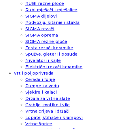
RUBI rezne ploče
Rubi mješači i mješalice
SIGMA dijelovi
Podvozja, kitanje i stakla
SIGMA rezači
SIGMA oprema
SIGMA rezne ploče
Festa rezači keramike
Spužve, gleteri i posude
Nivelatori i kajle
Električni rezači keramike
Vrt i poljoprivreda
Cerade i folije
Pumpe za vodu
Sjekire i kalači
Držala za vrtne alate
Grablje, motike i vile
Vrtna crijeva i držači
Lopate, štihače i krampovi
Vrtne šprice