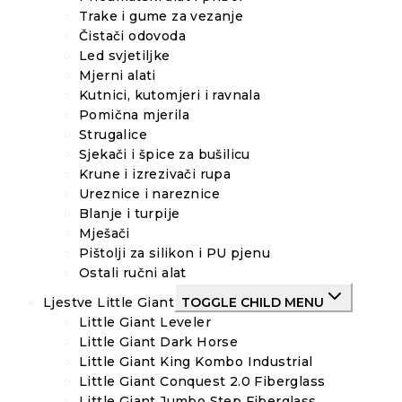
Trake i gume za vezanje
Čistači odovoda
Led svjetiljke
Mjerni alati
Kutnici, kutomjeri i ravnala
Pomična mjerila
Strugalice
Sjekači i špice za bušilicu
Krune i izrezivači rupa
Ureznice i nareznice
Blanje i turpije
Mješači
Pištolji za silikon i PU pjenu
Ostali ručni alat
Ljestve Little Giant
TOGGLE CHILD MENU
Little Giant Leveler
Little Giant Dark Horse
Little Giant King Kombo Industrial
Little Giant Conquest 2.0 Fiberglass
Little Giant Jumbo Step Fiberglass