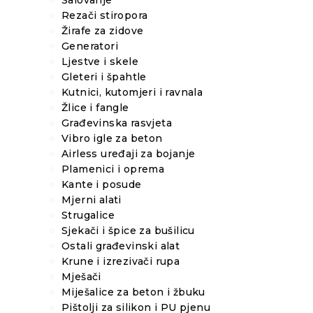
Šalovanje
Rezači stiropora
Žirafe za zidove
Generatori
Ljestve i skele
Gleteri i špahtle
Kutnici, kutomjeri i ravnala
Žlice i fangle
Građevinska rasvjeta
Vibro igle za beton
Airless uređaji za bojanje
Plamenici i oprema
Kante i posude
Mjerni alati
Strugalice
Sjekači i špice za bušilicu
Ostali građevinski alat
Krune i izrezivači rupa
Mješači
Miješalice za beton i žbuku
Pištolji za silikon i PU pjenu