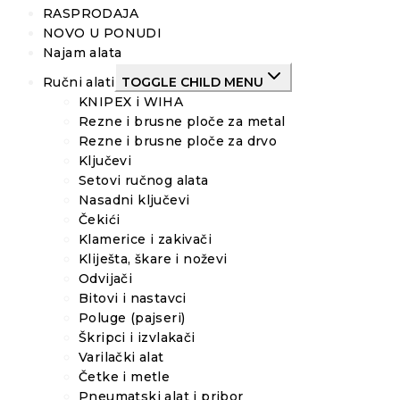
RASPRODAJA
NOVO U PONUDI
Najam alata
Ručni alati
TOGGLE CHILD MENU
KNIPEX i WIHA
Rezne i brusne ploče za metal
Rezne i brusne ploče za drvo
Ključevi
Setovi ručnog alata
Nasadni ključevi
Čekići
Klamerice i zakivači
Kliješta, škare i noževi
Odvijači
Bitovi i nastavci
Poluge (pajseri)
Škripci i izvlakači
Varilački alat
Četke i metle
Pneumatski alat i pribor