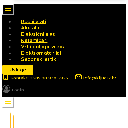
Ručni alati
Aku alati
Električni alati
Keramičari
Vrt i poljoprivreda
Elektromaterijal
Sezonski artikli
Usluge
Kontakt: +385 98 938 3953
info@kljuc17.hr
Login