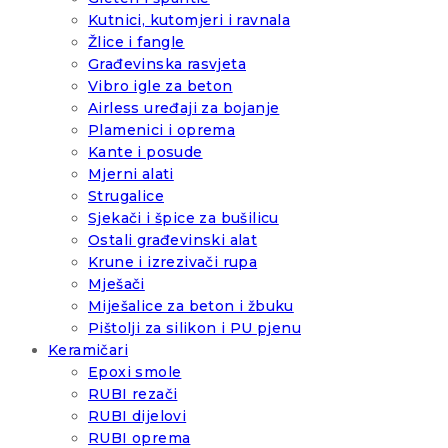
Kutnici, kutomjeri i ravnala
Žlice i fangle
Građevinska rasvjeta
Vibro igle za beton
Airless uređaji za bojanje
Plamenici i oprema
Kante i posude
Mjerni alati
Strugalice
Sjekači i špice za bušilicu
Ostali građevinski alat
Krune i izrezivači rupa
Mješači
Miješalice za beton i žbuku
Pištolji za silikon i PU pjenu
Keramičari
Epoxi smole
RUBI rezači
RUBI dijelovi
RUBI oprema