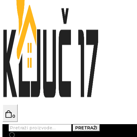
0
Pretraži:
PRETRAŽI