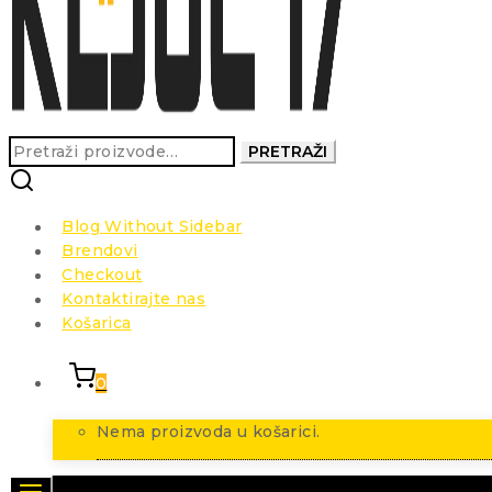
Pretraži:
PRETRAŽI
Blog Without Sidebar
Brendovi
Checkout
Kontaktirajte nas
Košarica
0
Nema proizvoda u košarici.