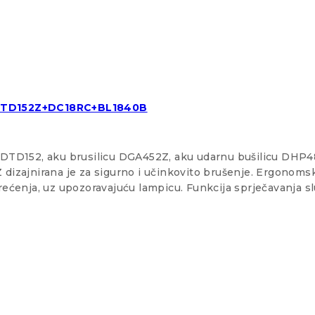
TD152Z+DC18RC+BL1840B
ač DTD152, aku brusilicu DGA452Z, aku udarnu bušilicu DHP4
dizajnirana je za sigurno i učinkovito brušenje. Ergonom
terećenja, uz upozoravajuću lampicu. Funkcija sprječavanja 