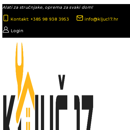
Skip
Alati za stručnjake, oprema za svaki dom!
to
Kontakt: +385 98 938 3953
info@kljuc17.hr
content
Login