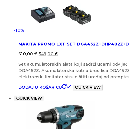
-10%
MAKITA PROMO LXT SET DGA452Z+DHP482Z+D
610,00
€
549,00
€
Set akumulatorskih alata koji sadrži udarni odvij
DGA452Z: Akumulatorska kutna brusilica DGA452Z 
elektronski limitator struje štiti uređaj od preop
DODAJ U KOŠARICU
QUICK VIEW
QUICK VIEW