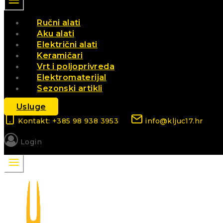
Ručni alati
Aku alati
Električni alati
Keramičari
Vrt i poljoprivreda
Elektromaterijal
Sezonski artikli
Usluge
Kontakt: +385 98 938 3953
info@kljuc17.hr
Login