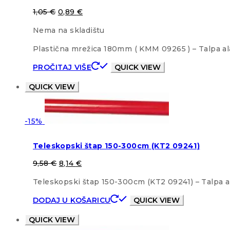
1,05
€
0,89
€
Nema na skladištu
Plastična mrežica 180mm ( KMM 09265 ) – Talpa al
PROČITAJ VIŠE
QUICK VIEW
QUICK VIEW
-15%
Teleskopski štap 150-300cm (KT2 09241)
9,58
€
8,14
€
Teleskopski štap 150-300cm (KT2 09241) – Talpa al
DODAJ U KOŠARICU
QUICK VIEW
QUICK VIEW