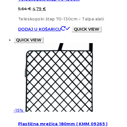
5,64
€
4,79
€
Teleskopski štap 70-130cm – Talpa alati
DODAJ U KOŠARICU
QUICK VIEW
QUICK VIEW
-15%
Plastična mrežica 180mm ( KMM 09265 )