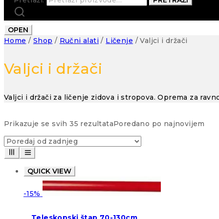
OPEN
Home
/
Shop
/
Ručni alati
/
Ličenje
/
Valjci i držači
Valjci i držači
Valjci i držači za ličenje zidova i stropova. Oprema za ra
Prikazuje se svih 35 rezultata
Poredano po najnovijem
QUICK VIEW
-15%
Teleskopski štap 70-130cm