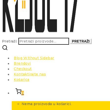
Pretraži:
PRETRAŽI
Blog Without Sidebar
Brendovi
Checkout
Kontaktirajte nas
Košarica
0
Nema proizvoda u košarici.