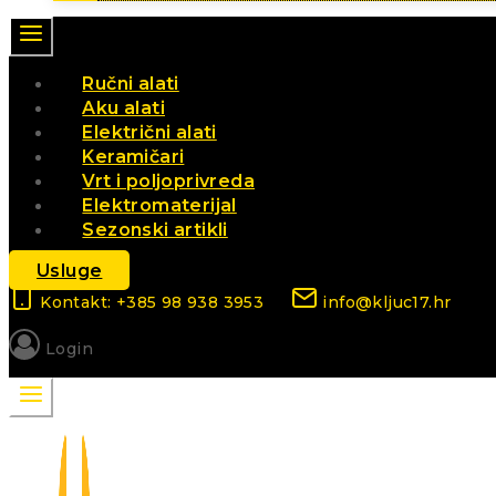
Ručni alati
Aku alati
Električni alati
Keramičari
Vrt i poljoprivreda
Elektromaterijal
Sezonski artikli
Usluge
Kontakt: +385 98 938 3953
info@kljuc17.hr
Login