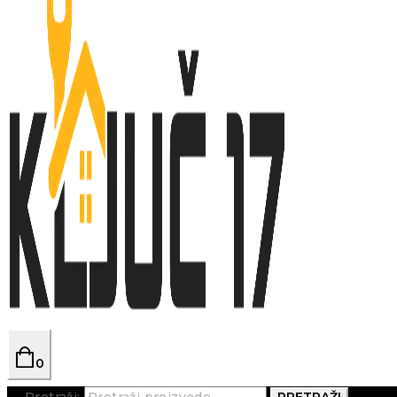
0
Pretraži:
PRETRAŽI