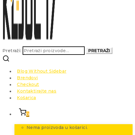
Pretraži:
PRETRAŽI
Blog Without Sidebar
Brendovi
Checkout
Kontaktirajte nas
Košarica
0
Nema proizvoda u košarici.