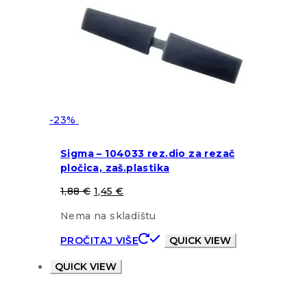
-23%
Sigma – 104033 rez.dio za rezač
pločica, zaš.plastika
1,88
€
1,45
€
Nema na skladištu
PROČITAJ VIŠE
QUICK VIEW
QUICK VIEW