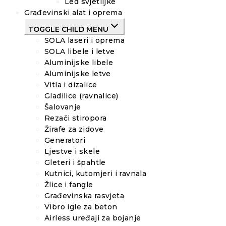
Led svjetiljke
Građevinski alat i oprema
TOGGLE CHILD MENU
SOLA laseri i oprema
SOLA libele i letve
Aluminijske libele
Aluminijske letve
Vitla i dizalice
Gladilice (ravnalice)
Šalovanje
Rezači stiropora
Žirafe za zidove
Generatori
Ljestve i skele
Gleteri i špahtle
Kutnici, kutomjeri i ravnala
Žlice i fangle
Građevinska rasvjeta
Vibro igle za beton
Airless uređaji za bojanje