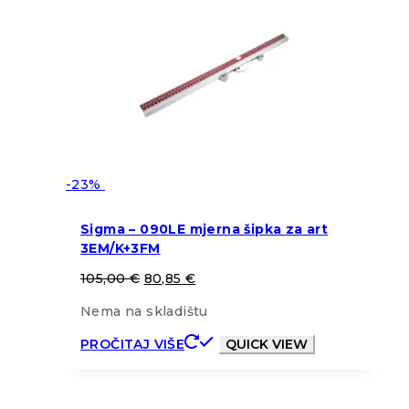
-23%
Sigma – 090LE mjerna šipka za art
3EM/K+3FM
105,00
€
80,85
€
Nema na skladištu
PROČITAJ VIŠE
QUICK VIEW