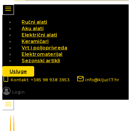
Ručni alati
Aku alati
Električni alati
Keramičari
Vrt i poljoprivreda
Elektromaterijal
Sezonski artikli
Usluge
Kontakt: +385 98 938 3953
info@kljuc17.hr
Login