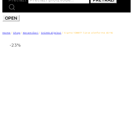
OPEN
Home
/
Shop
/
Keramičari
/
SIGMA dijelovi
/
Sigma 108817 lijeva platforma 45×16
-23%