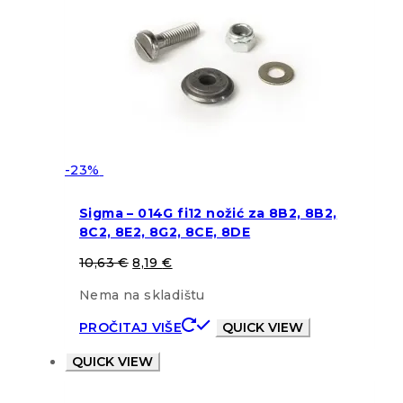
-23%
Sigma – 014G fi12 nožić za 8B2, 8B2,
8C2, 8E2, 8G2, 8CE, 8DE
10,63
€
8,19
€
Nema na skladištu
PROČITAJ VIŠE
QUICK VIEW
QUICK VIEW