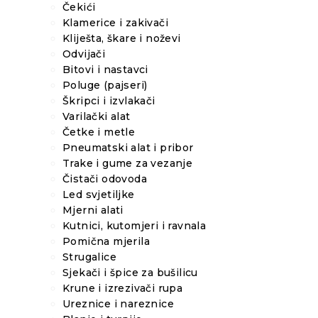
Čekići
Klamerice i zakivači
Kliješta, škare i noževi
Odvijači
Bitovi i nastavci
Poluge (pajseri)
Škripci i izvlakači
Varilački alat
Četke i metle
Pneumatski alat i pribor
Trake i gume za vezanje
Čistači odovoda
Led svjetiljke
Mjerni alati
Kutnici, kutomjeri i ravnala
Pomična mjerila
Strugalice
Sjekači i špice za bušilicu
Krune i izrezivači rupa
Ureznice i nareznice