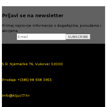
Prijavi se na newsletter
Primaj najnovije informacije o događajima, ponudama i
akcijama
S.R. Njemačke 76, Vukovar 32000
Prodaja: +(385) 98 938 3953
info@kljuc17.hr