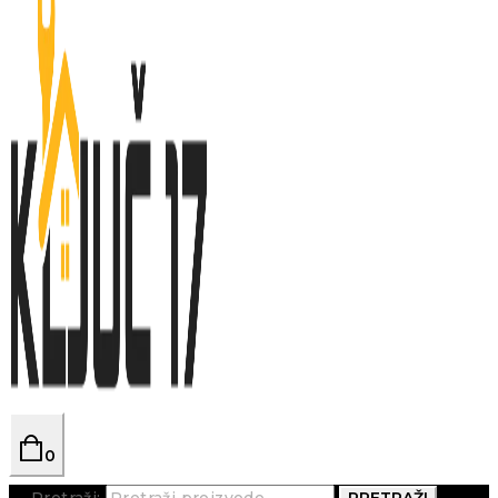
0
Pretraži:
PRETRAŽI