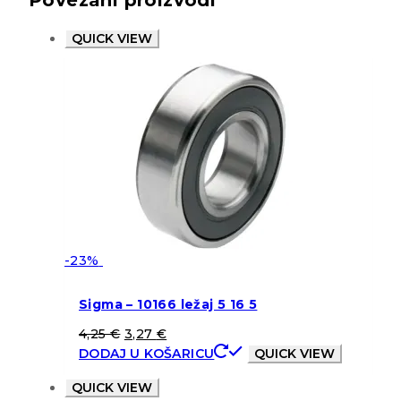
Povezani proizvodi
QUICK VIEW
-23%
Sigma – 10166 ležaj 5 16 5
4,25
€
3,27
€
DODAJ U KOŠARICU
QUICK VIEW
QUICK VIEW