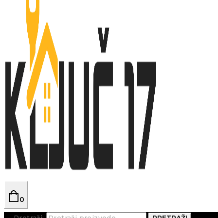
0
Pretraži:
PRETRAŽI