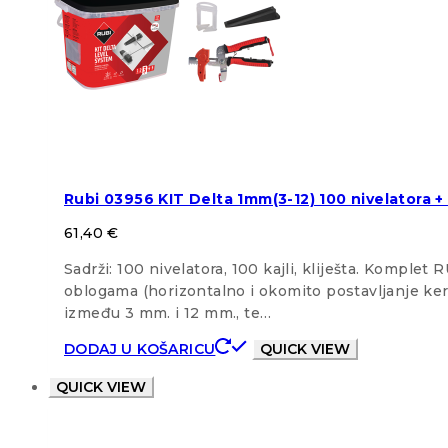
Rubi 03956 KIT Delta 1mm(3-12) 100 nivelatora + 10
61,40
€
Sadrži: 100 nivelatora, 100 kajli, kliješta. Kompl
oblogama (horizontalno i okomito postavljanje ker
između 3 mm. i 12 mm., te…
DODAJ U KOŠARICU
QUICK VIEW
QUICK VIEW