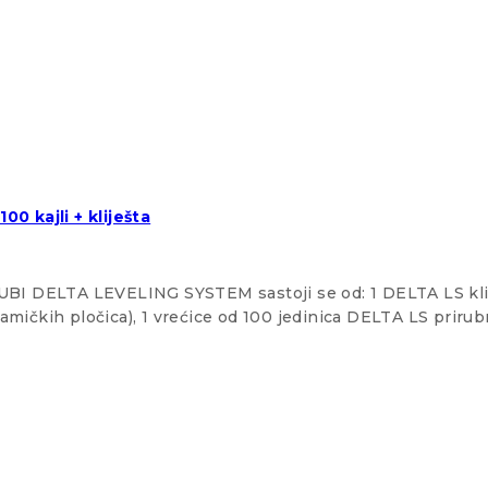
0 kajli + kliješta
et RUBI DELTA LEVELING SYSTEM sastoji se od: 1 DELTA LS klij
amičkih pločica), 1 vrećice od 100 jedinica DELTA LS priru