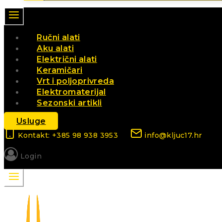
Ručni alati
Aku alati
Električni alati
Keramičari
Vrt i poljoprivreda
Elektromaterijal
Sezonski artikli
Usluge
Kontakt: +385 98 938 3953
info@kljuc17.hr
Login