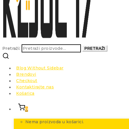
Pretraži:
PRETRAŽI
Blog Without Sidebar
Brendovi
Checkout
Kontaktirajte nas
Košarica
0
Nema proizvoda u košarici.