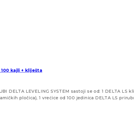
00 kajli + kliješta
et RUBI DELTA LEVELING SYSTEM sastoji se od: 1 DELTA LS klij
amičkih pločica), 1 vrećice od 100 jedinica DELTA LS priru