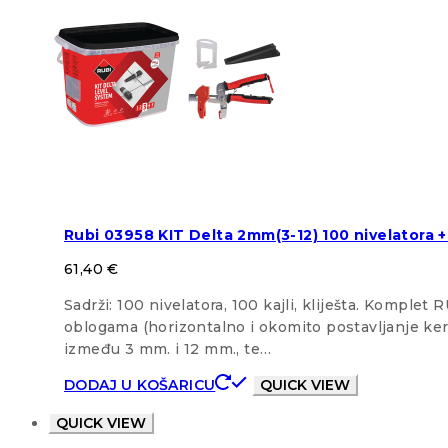
Rubi 03958 KIT Delta 2mm(3-12) 100 nivelatora + 1
61,40
€
Sadrži: 100 nivelatora, 100 kajli, kliješta. Kompl
oblogama (horizontalno i okomito postavljanje ker
između 3 mm. i 12 mm., te…
DODAJ U KOŠARICU
QUICK VIEW
QUICK VIEW