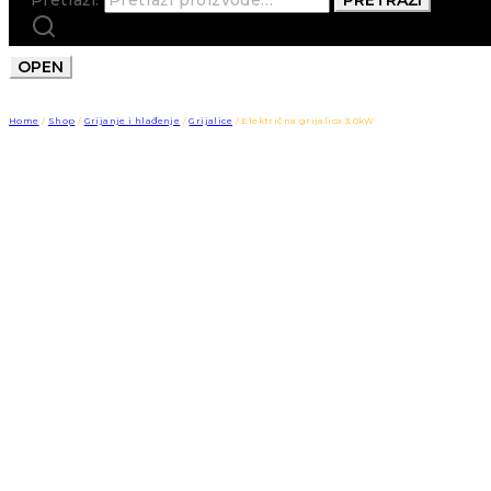
OPEN
Home
/
Shop
/
Grijanje i hlađenje
/
Grijalice
/
Električna grijalica 3.0kW