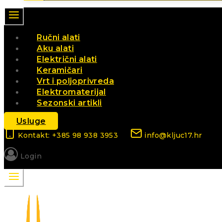
Ručni alati
Aku alati
Električni alati
Keramičari
Vrt i poljoprivreda
Elektromaterijal
Sezonski artikli
Usluge
Kontakt: +385 98 938 3953
info@kljuc17.hr
Login