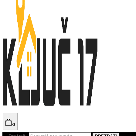
0
Pretraži:
PRETRAŽI