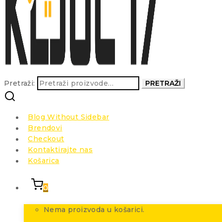
Pretraži:
PRETRAŽI
Blog Without Sidebar
Brendovi
Checkout
Kontaktirajte nas
Košarica
0
Nema proizvoda u košarici.