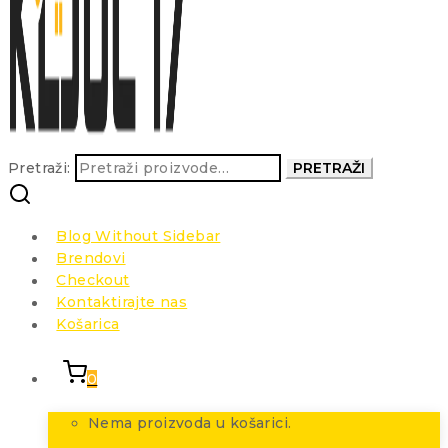
Pretraži:
PRETRAŽI
Blog Without Sidebar
Brendovi
Checkout
Kontaktirajte nas
Košarica
0
Nema proizvoda u košarici.