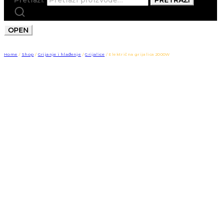
OPEN
Home
/
Shop
/
Grijanje i hlađenje
/
Grijalice
/
Električna grijalica 2000W