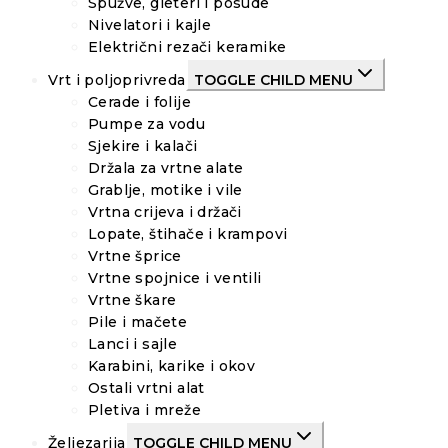
Spužve, gleteri i posude
Nivelatori i kajle
Električni rezači keramike
Vrt i poljoprivreda
TOGGLE CHILD MENU
Cerade i folije
Pumpe za vodu
Sjekire i kalači
Držala za vrtne alate
Grablje, motike i vile
Vrtna crijeva i držači
Lopate, štihače i krampovi
Vrtne šprice
Vrtne spojnice i ventili
Vrtne škare
Pile i mačete
Lanci i sajle
Karabini, karike i okov
Ostali vrtni alat
Pletiva i mreže
Željezarija
TOGGLE CHILD MENU