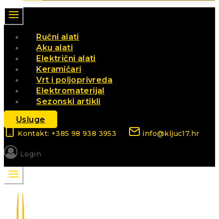
Ručni alati
Aku alati
Električni alati
Keramičari
Vrt i poljoprivreda
Elektromaterijal
Sezonski artikli
Usluge
Kontakt: +385 98 938 3953
info@kljuc17.hr
Login