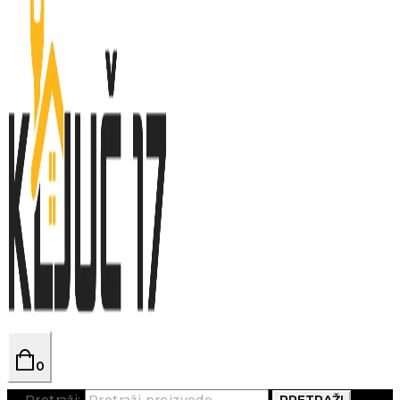
0
Pretraži:
PRETRAŽI