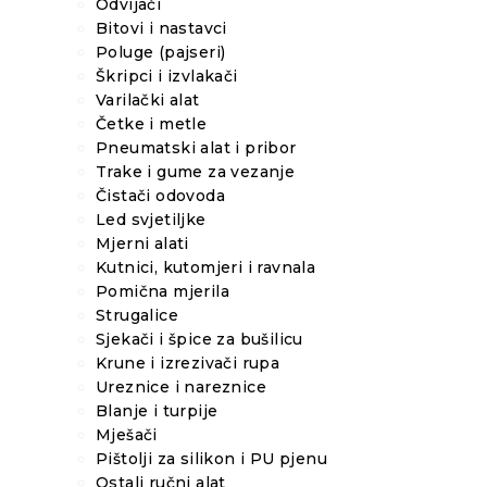
Odvijači
Bitovi i nastavci
Poluge (pajseri)
Škripci i izvlakači
Varilački alat
Četke i metle
Pneumatski alat i pribor
Trake i gume za vezanje
Čistači odovoda
Led svjetiljke
Mjerni alati
Kutnici, kutomjeri i ravnala
Pomična mjerila
Strugalice
Sjekači i špice za bušilicu
Krune i izrezivači rupa
Ureznice i nareznice
Blanje i turpije
Mješači
Pištolji za silikon i PU pjenu
Ostali ručni alat