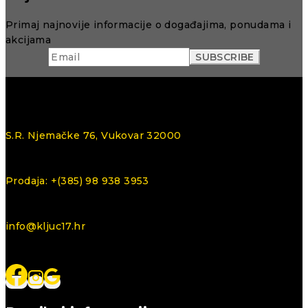
Primaj najnovije informacije o događajima, ponudama i
akcijama
S.R. Njemačke 76, Vukovar 32000
Prodaja: +(385) 98 938 3953
info@kljuc17.hr