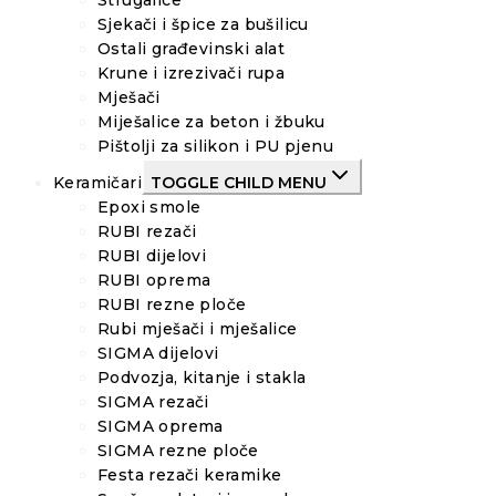
Strugalice
Sjekači i špice za bušilicu
Ostali građevinski alat
Krune i izrezivači rupa
Mješači
Miješalice za beton i žbuku
Pištolji za silikon i PU pjenu
Keramičari
TOGGLE CHILD MENU
Epoxi smole
RUBI rezači
RUBI dijelovi
RUBI oprema
RUBI rezne ploče
Rubi mješači i mješalice
SIGMA dijelovi
Podvozja, kitanje i stakla
SIGMA rezači
SIGMA oprema
SIGMA rezne ploče
Festa rezači keramike