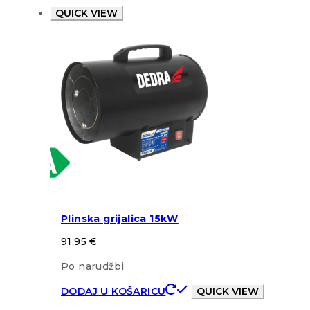
QUICK VIEW
Plinska grijalica 15kW
91,95
€
Po narudžbi
DODAJ U KOŠARICU
QUICK VIEW