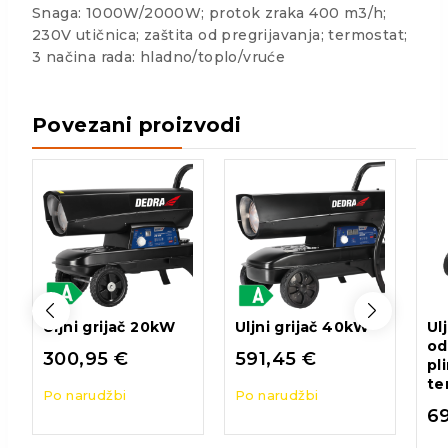
Snaga: 1000W/2000W; protok zraka 400 m3/h;
230V utičnica; zaštita od pregrijavanja; termostat;
3 načina rada: hladno/toplo/vruće
Povezani proizvodi
Uljni grijač 20kW
Uljni grijač 40kW
Ul
od
300,95
€
591,45
€
pl
te
Po narudžbi
Po narudžbi
6