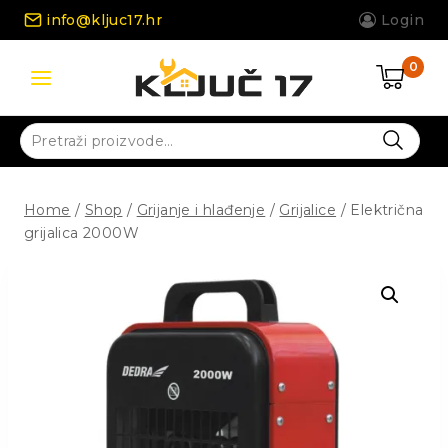
Skip
info@kljuc17.hr
Login
to
content
0
Pretraži:
Home
/
Shop
/
Grijanje i hlađenje
/
Grijalice
/
Električna
grijalica 2000W