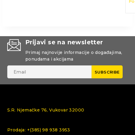
Po
Prijavi se na newsletter
Primaj najnovije informacije o događajima,
ponudama i akcijama
S.R. Njemačke 76, Vukovar 32000
Prodaja: +(385) 98 938 3953