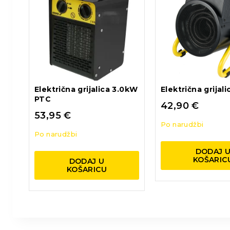
Električna grijalica 3.0kW
Električna grijal
PTC
42,90
€
53,95
€
Po narudžbi
Po narudžbi
DODAJ 
KOŠARIC
DODAJ U
KOŠARICU