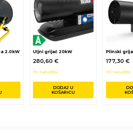
ica 2.0kW
Uljni grijač 20kW
Plinski gri
280,60
€
177,30
€
Po narudžbi
Po narudžbi
U
DODAJ U
DO
U
KOŠARICU
KO