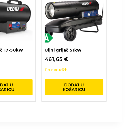
jač 17-50kW
Uljni grijač 51kW
461,65
€
Po narudžbi
DAJ U
DODAJ U
ŠARICU
KOŠARICU