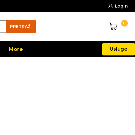
Login
0
PRETRAŽI
Usluge
More