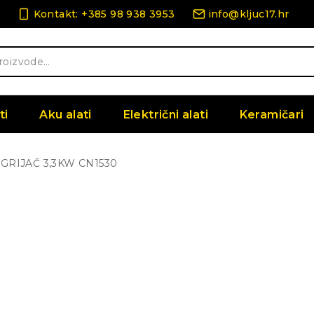
Kontakt: +385 98 938 3953
info@kljuc17.hr
ti
Aku alati
Električni alati
Keramičari
GRIJAČ 3,3KW CN1530