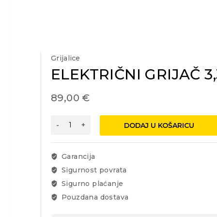
Grijalice
ELEKTRIČNI GRIJAČ 3
89,00
€
ELEKTRIČNI
DODAJ U KOŠARICU
GRIJAČ
3,3KW
CN1530
Garancija
količina
Sigurnost povrata
Sigurno plaćanje
Pouzdana dostava