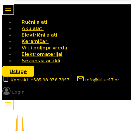
Ručni alati
Aku alati
Električni alati
Keramičari
Vrt i poljoprivreda
Elektromaterijal
Sezonski artikli
Usluge
Kontakt: +385 98 938 3953
info@kljuc17.hr
Login