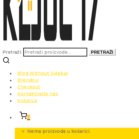
Pretraži:
PRETRAŽI
Blog Without Sidebar
Brendovi
Checkout
Kontaktirajte nas
Košarica
0
Nema proizvoda u košarici.