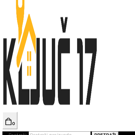
0
Pretraži:
PRETRAŽI