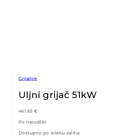
Grijalice
Uljni grijač 51kW
461,65
€
Po narudžbi
Dostupno po isteku zaliha