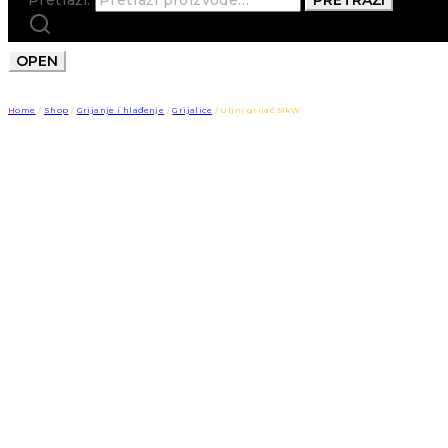
OPEN
Home
/
Shop
/
Grijanje i hlađenje
/
Grijalice
/
Uljni grijač 51kW