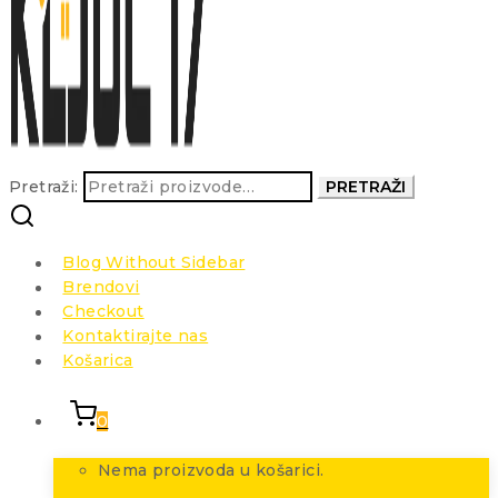
Pretraži:
PRETRAŽI
Blog Without Sidebar
Brendovi
Checkout
Kontaktirajte nas
Košarica
0
Nema proizvoda u košarici.