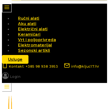
Ručni alati
Aku alati
Električni alati
Keramičari
Vrt i poljoprivreda
Elektromaterijal
Sezonski artikli
Usluge
Kontakt: +385 98 938 3953
info@kljuc17.hr
Login