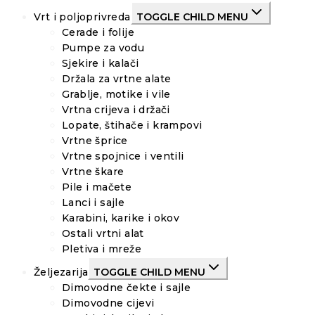
Vrt i poljoprivreda
TOGGLE CHILD MENU
Cerade i folije
Pumpe za vodu
Sjekire i kalači
Držala za vrtne alate
Grablje, motike i vile
Vrtna crijeva i držači
Lopate, štihače i krampovi
Vrtne šprice
Vrtne spojnice i ventili
Vrtne škare
Pile i mačete
Lanci i sajle
Karabini, karike i okov
Ostali vrtni alat
Pletiva i mreže
Željezarija
TOGGLE CHILD MENU
Dimovodne čekte i sajle
Dimovodne cijevi