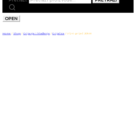
OPEN
Home
/
Shop
/
Grijanje i hlađenje
/
Grijalice
/
Uljni grijač 20kW