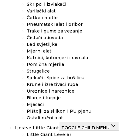
Škripci i izvlakači
Varilački alat
Četke i metle
Pneumatski alat i pribor
Trake i gume za vezanje
Čistači odovoda
Led svjetiljke
Mjerni alati
Kutnici, kutomjeri i ravnala
Pomična mjerila
Strugalice
Sjekači i špice za bušilicu
Krune i izrezivači rupa
Ureznice i nareznice
Blanje i turpije
Mješači
Pištolji za silikon i PU pjenu
Ostali ručni alat
Ljestve Little Giant
TOGGLE CHILD MENU
Little Giant Leveler