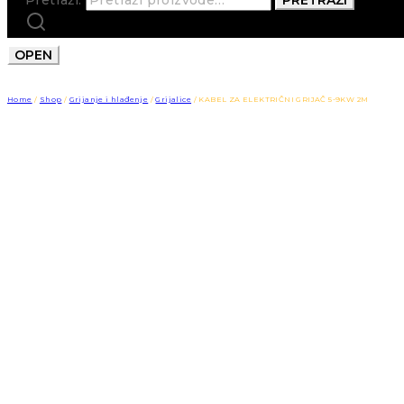
OPEN
Home
/
Shop
/
Grijanje i hlađenje
/
Grijalice
/
KABEL ZA ELEKTRIČNI GRIJAČ 5-9KW 2M