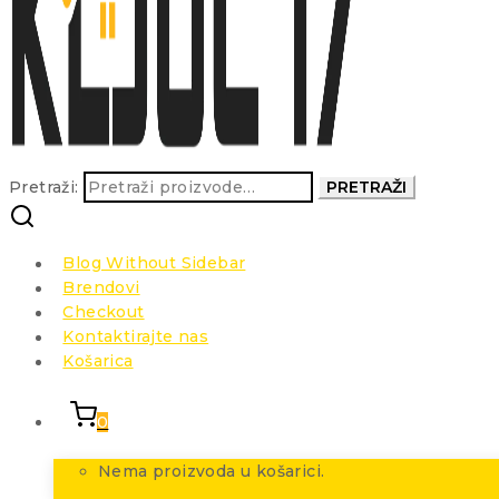
Pretraži:
PRETRAŽI
Blog Without Sidebar
Brendovi
Checkout
Kontaktirajte nas
Košarica
0
Nema proizvoda u košarici.