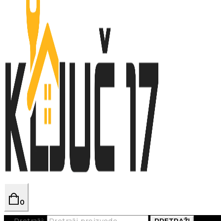
0
Pretraži:
PRETRAŽI