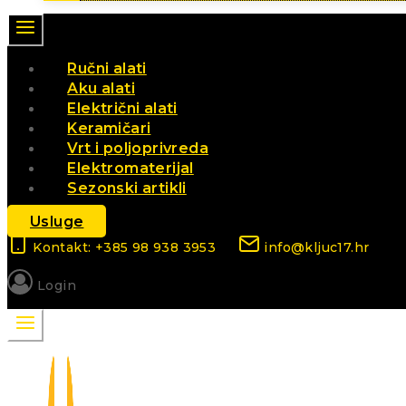
Ručni alati
Aku alati
Električni alati
Keramičari
Vrt i poljoprivreda
Elektromaterijal
Sezonski artikli
Usluge
Kontakt: +385 98 938 3953
info@kljuc17.hr
Login