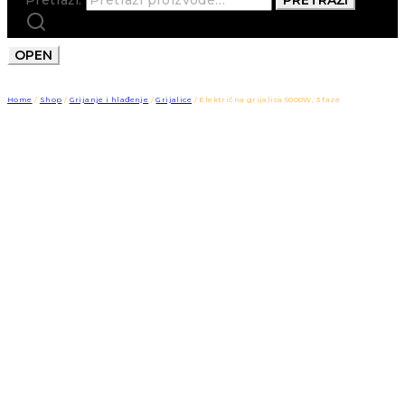
OPEN
Home
/
Shop
/
Grijanje i hlađenje
/
Grijalice
/
Električna grijalica 5000W, 3 faze