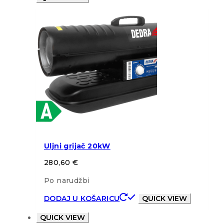
Uljni grijač 20kW
280,60
€
Po narudžbi
DODAJ U KOŠARICU
QUICK VIEW
QUICK VIEW