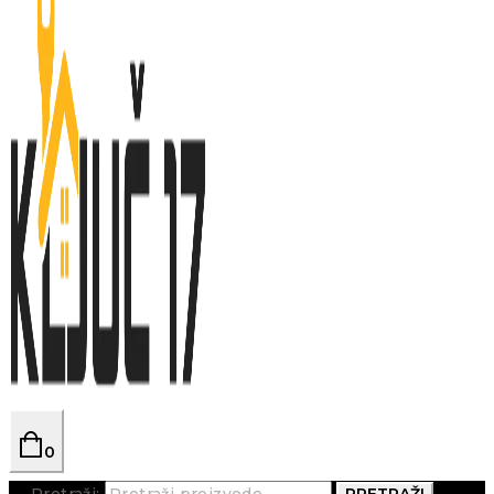
0
Pretraži:
PRETRAŽI