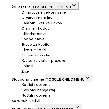
Željezarija
TOGGLE CHILD MENU
Dimovodne čekte i sajle
Dimovodne cijevi
Karabini, karike i okov
Oranije i kotlovi
Cilindar brave
Sobne brave
Brave za kapije
Elzett cilindri
Štitovi za kvake
Kvake za vrata i prozore
Lokoti
Žice
Slobodno vrijeme
TOGGLE CHILD MENU
Kotlići i oprema
Sklopivi namještaj
Roštilj i oprema
Sezonski artikli
Auto i cargo
TOGGLE CHILD MENU