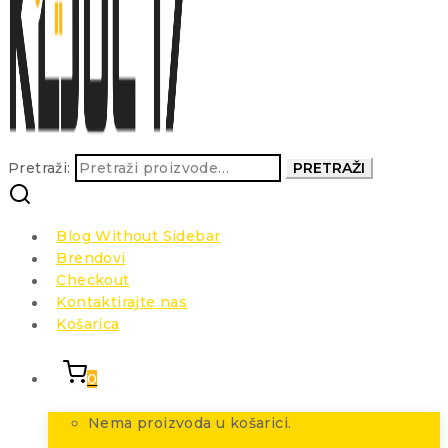
Pretraži:
PRETRAŽI
Blog Without Sidebar
Brendovi
Checkout
Kontaktirajte nas
Košarica
0
Nema proizvoda u košarici.