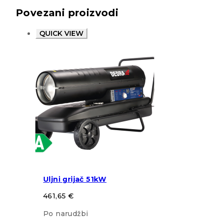
Povezani proizvodi
QUICK VIEW
Uljni grijač 51kW
461,65
€
Po narudžbi