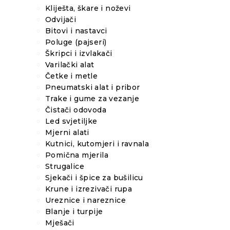
Kliješta, škare i noževi
Odvijači
Bitovi i nastavci
Poluge (pajseri)
Škripci i izvlakači
Varilački alat
Četke i metle
Pneumatski alat i pribor
Trake i gume za vezanje
Čistači odovoda
Led svjetiljke
Mjerni alati
Kutnici, kutomjeri i ravnala
Pomična mjerila
Strugalice
Sjekači i špice za bušilicu
Krune i izrezivači rupa
Ureznice i nareznice
Blanje i turpije
Mješači