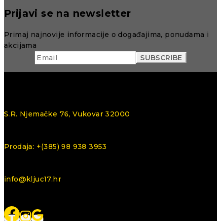
Prijavi se na newsletter
Primaj najnovije informacije o događajima, ponudama i
akcijama
S.R. Njemačke 76, Vukovar 32000
Prodaja: +(385) 98 938 3953
info@kljuc17.hr