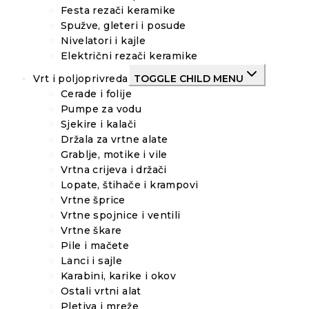
Festa rezači keramike
Spužve, gleteri i posude
Nivelatori i kajle
Električni rezači keramike
Vrt i poljoprivreda
TOGGLE CHILD MENU
Cerade i folije
Pumpe za vodu
Sjekire i kalači
Držala za vrtne alate
Grablje, motike i vile
Vrtna crijeva i držači
Lopate, štihače i krampovi
Vrtne šprice
Vrtne spojnice i ventili
Vrtne škare
Pile i mačete
Lanci i sajle
Karabini, karike i okov
Ostali vrtni alat
Pletiva i mreže