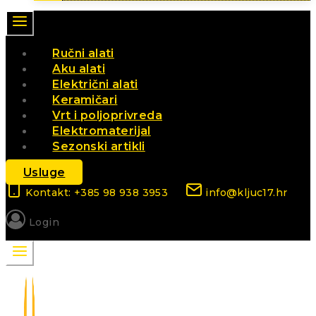
Ručni alati
Aku alati
Električni alati
Keramičari
Vrt i poljoprivreda
Elektromaterijal
Sezonski artikli
Usluge
Kontakt: +385 98 938 3953
info@kljuc17.hr
Login