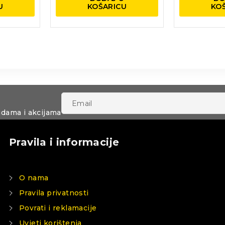
U
KOŠARICU
KO
udama i akcijama
Pravila i informacije
O nama
Pravila privatnosti
Povrati i reklamacije
Uvjeti korištenja