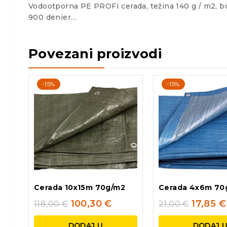
Vodootporna PE PROFI cerada, težina 140 g / m2, boj
900 denier…
Povezani proizvodi
-15%
-15%
Cerada 10x15m 70g/m2
Cerada 4x6m 70
100,30
€
17,85
€
118,00
€
21,00
€
DODAJ U
DODAJ 