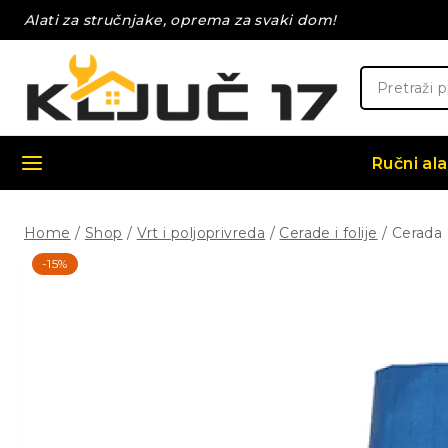
Skip
Alati za stručnjake, oprema za svaki dom!
to
content
Pretraži:
Ručni ala
Home
/
Shop
/
Vrt i poljoprivreda
/
Cerade i folije
/
Cerada
-15%