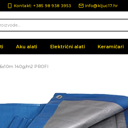
Kontakt: +385 98 938 3953
info@kljuc17.hr
ti
Aku alati
Električni alati
Keramičari
 6x10m 140g/m2 PROFI