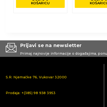
KOŠARICU
KOŠARIC
Prijavi se na newsletter
Primaj najnovije informacije o događajima, pon
S.R. Njemačke 76, Vukovar 32000
Prodaja: +(385) 98 938 3953