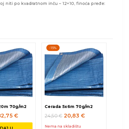
oj niti po kvadratnom inču – 12×10, finoća pređe:
-15%
x20m 70g/m2
Cerada 5x6m 70g/m2
82,75
€
20,83
€
24,50
€
Nema na skladištu
DAJ U