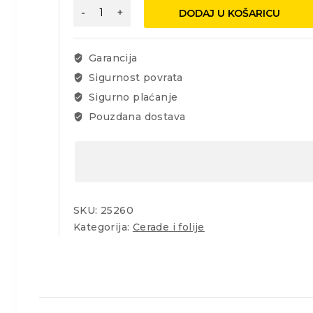
Cerada
DODAJ U KOŠARICU
6x10m
140g/m2
PROFI
Garancija
količina
Sigurnost povrata
Sigurno plaćanje
Pouzdana dostava
SKU:
25260
Kategorija:
Cerade i folije