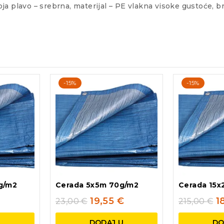
a plavo – srebrna, materijal – PE vlakna visoke gustoće, br
-15%
-15%
g/m2
Cerada 5x5m 70g/m2
Cerada 15
19,55
€
1
23,00
€
215,00
€
U
DODAJ U
DO