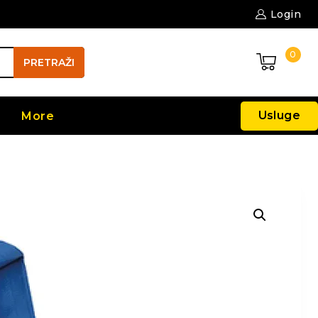
Login
0
PRETRAŽI
Usluge
More